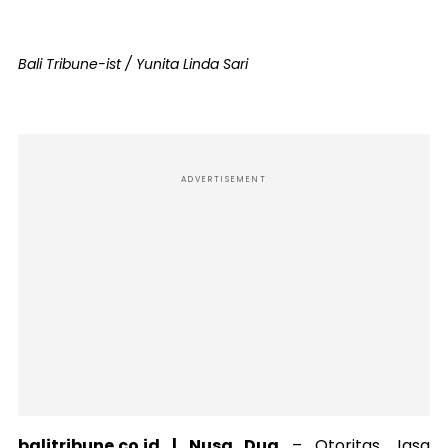
Bali Tribune-ist / Yunita Linda Sari
ADVERTISEMENT
balitribune.co.id | Nusa Dua
–
Otoritas Jasa