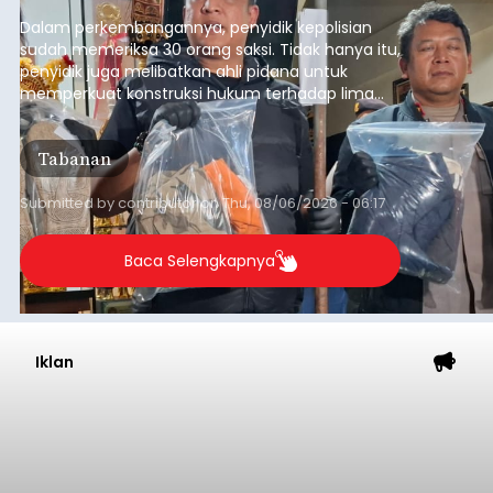
yang terjadi beberapa waktu lalu.
Dalam perkembangannya, penyidik kepolisian
sudah memeriksa 30 orang saksi. Tidak hanya itu,
penyidik juga melibatkan ahli pidana untuk
memperkuat konstruksi hukum terhadap lima
orang tersangka yang saat ini ditahan.
Tabanan
Submitted by
contributor
on
Thu, 08/06/2026 - 06:17
Baca Selengkapnya
Iklan