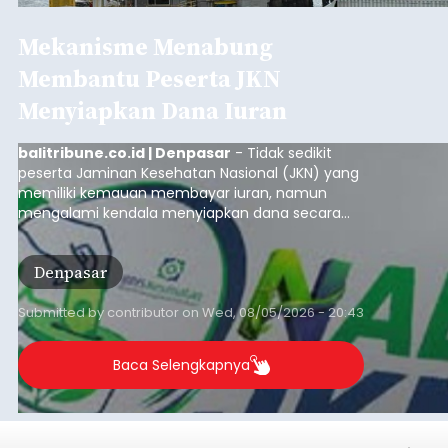
Mekanisme Menabung
Membantu Peserta JKN
Menyiapkan Dana Iuran
balitribune.co.id | Denpasar
- Tidak sedikit
peserta Jaminan Kesehatan Nasional (JKN) yang
memiliki kemauan membayar iuran, namun
mengalami kendala menyiapkan dana secara
penuh saat jatuh tempo pembayaran iuran.
Kondisi ini terutama dialami oleh peserta
Denpasar
segmen Pekerja Bukan Penerima Upah (PBPU)
yang memiliki penghasilan tidak tetap.
Submitted by
contributor
on
Wed, 08/05/2026 - 20:43
Baca Selengkapnya