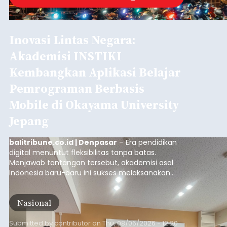
Inovasi Lintas Negara:
Akademisi INSTIKI
Kembangkan Aplikasi Belajar
Pemrograman Berbasis
Mobile di Okayama University
Jepang
balitribune.co.id | Denpasar
– Era pendidikan
digital menuntut fleksibilitas tanpa batas.
Menjawab tantangan tersebut, akademisi asal
Indonesia baru-baru ini sukses melaksanakan
program Pengabdian Kepada Masyarakat (PKM)
skala internasional di Distributed Systems
Nasional
Laboratory, Okayama University, Jepang.
Submitted by
contributor
on
Thu, 08/06/2026 - 12:20