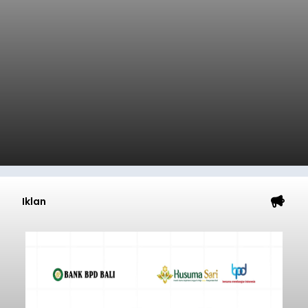
Iklan