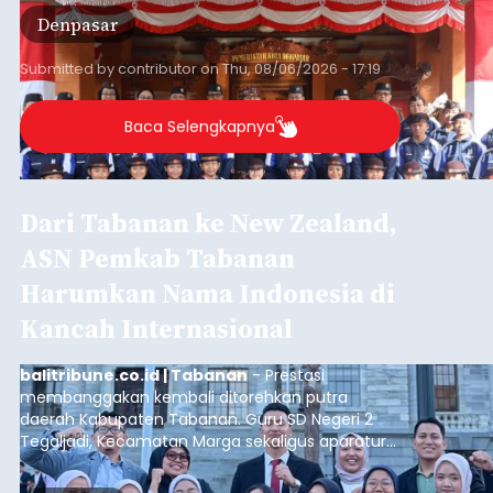
mengikuti Jambore Nasional Pramuka ke-12
Denpasar
Tahun 2026 di Bumi Perkemahan Cibubur,
Jakarta Timur.
Submitted by
contributor
on
Thu, 08/06/2026 - 17:19
Baca Selengkapnya
Dari Tabanan ke New Zealand,
ASN Pemkab Tabanan
Harumkan Nama Indonesia di
Kancah Internasional
balitribune.co.id | Tabanan
- Prestasi
membanggakan kembali ditorehkan putra
daerah Kabupaten Tabanan. Guru SD Negeri 2
Tegaljadi, Kecamatan Marga sekaligus aparatur
sipil negara (ASN) Pemerintah Kabupaten
Tabanan, I Ketut Darjika Astu (31), berhasil lolos