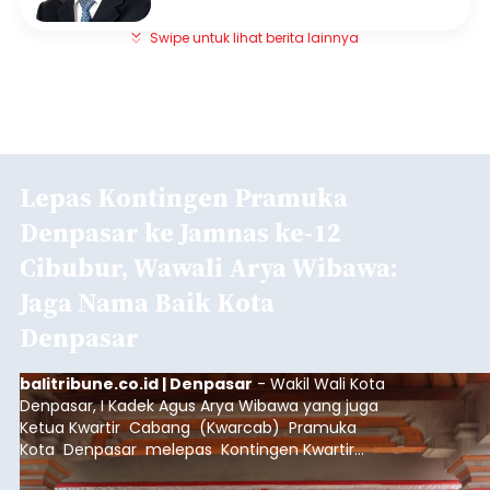
Swipe untuk lihat berita lainnya
Lepas Kontingen Pramuka
Denpasar ke Jamnas ke-12
Cibubur, Wawali Arya Wibawa:
Jaga Nama Baik Kota
Denpasar
balitribune.co.id | Denpasar
- Wakil Wali Kota
Denpasar, I Kadek Agus Arya Wibawa yang juga
Ketua Kwartir Cabang (Kwarcab) Pramuka
Kota Denpasar melepas Kontingen Kwartir
Cabang Gerakan Pramuka Denpasar yang akan