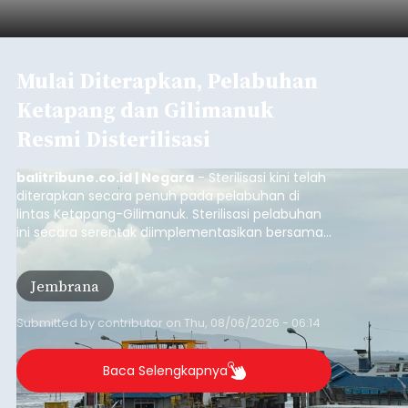
Mulai Diterapkan, Pelabuhan
Ketapang dan Gilimanuk
Resmi Disterilisasi
balitribune.co.id | Negara
- Sterilisasi kini telah
diterapkan secara penuh pada pelabuhan di
lintas Ketapang-Gilimanuk. Sterilisasi pelabuhan
ini secara serentak diimplementasikan bersama
empat pelabuhan utama lainnya, yakni
Pelabuhan Merak, Bakauheni, Kayangan, dan
Jembrana
Lembar pada Rabu (5/8/2026).
Submitted by
contributor
on
Thu, 08/06/2026 - 06:14
Baca Selengkapnya