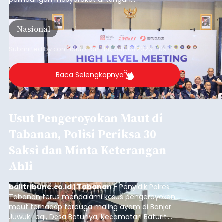
meningkatnya ancaman penipuan digital yang
semakin kompleks.
Nasional
Submitted by
contributor
on
Thu, 08/06/2026 - 09:45
Baca Selengkapnya
Usut Pengeroyokan Maut di
Tabanan, Polisi Periksa 30
Saksi dan Minta Keterangan
Ahli
balitribune.co.id | Tabanan
- Penyidik Polres
Tabanan terus mendalami kasus pengeroyokan
maut terhadap terduga maling ayam di Banjar
Juwuk Legi, Desa Batunya, Kecamatan Baturiti