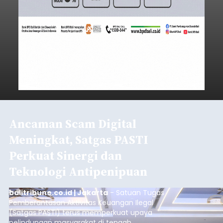
Ancaman Scam Digital
Meningkat, Satgas PASTI
Perkuat Sinergi dan
Teknologi Antipenipuan
balitribune.co.id | Jakarta
- Satuan Tugas
Pemberantasan Aktivitas Keuangan Ilegal
(Satgas PASTI) terus memperkuat upaya
pelindungan masyarakat di tengah