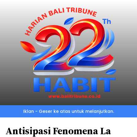
Iklan - Geser ke atas untuk melanjutkan.
Antisipasi Fenomena La