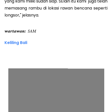
yang kami miliki sudah siap. SElain itu kami juga telah
memasang rambu di lokasi rawan bencana seperti
longsor," jelasnya.
wartawan
SAM
Keliling Bali