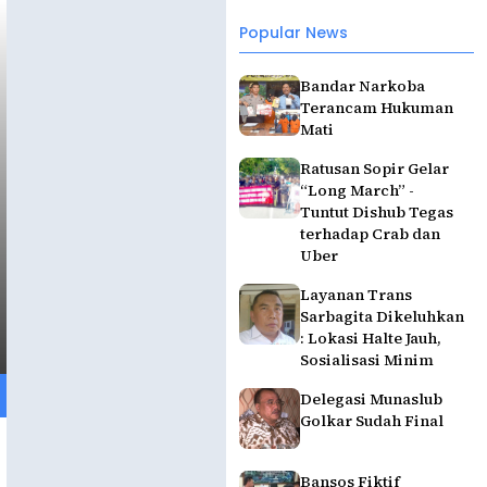
Popular News
Bandar Narkoba
Terancam Hukuman
Mati
Ratusan Sopir Gelar
“Long March” -
Tuntut Dishub Tegas
terhadap Crab dan
Uber
Layanan Trans
Sarbagita Dikeluhkan
: Lokasi Halte Jauh,
Sosialisasi Minim
Delegasi Munaslub
Golkar Sudah Final
Bansos Fiktif