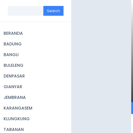
Skip
to
Search
main
content
BERANDA
Main
BADUNG
navigation
BANGLI
BULELENG
DENPASAR
GIANYAR
JEMBRANA
KARANGASEM
KLUNGKUNG
TABANAN