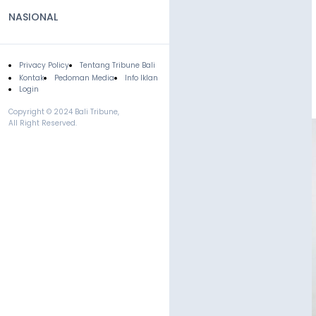
NASIONAL
Privacy Policy
Tentang Tribune Bali
Footer
Kontak
Pedoman Media
Info Iklan
Login
Copyright © 2024 Bali Tribune,
All Right Reserved.