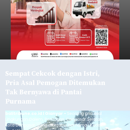
Sempat Cekcok dengan Istri,
Pria Asal Pemogan Ditemukan
Tak Bernyawa di Pantai
Purnama
balitribune.co.id I Gianyar -
Seorang pria asal
Lingkungan Dalem, Pemogan, Denpasar Selatan,
Kota Denpasar, yang diketahui bernama I Kadek