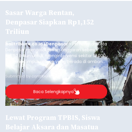
Sasar Warga Rentan,
Denpasar Siapkan Rp1,152
Triliun
balitribune.co.id I Denpasar -
Pemerintah Kota
Denpasar mengalokasikan anggaran sebesar
Rp1,152 triliun untuk mengintervensi sekitar 18.000
warga kelompok rentan yang berada di ambang
garis kemiskinan. Langkah strategis ini diambil
guna menjaga masyarakat yang berada pada
Submitted by
contributor
on
Thu, 08/06/2026 - 21:31
kelompok desil 5 dan 6 tersebut agar tidak
merosot ke kategori miskin.
Baca Selengkapnya
Lewat Program TPBIS, Siswa
Belajar Aksara dan Masatua