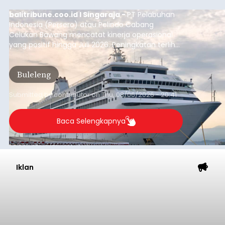
balitribune.coo.id I Singaraja -
PT Pelabuhan
Indonesia (Persero) atau Pelindo Cabang
Celukan Bawang mencatat kinerja operasional
yang positif hingga Juli 2026. Peningkatan terlihat
dari arus kapal yang mencapai 1,48 juta Gross
Tonnage (GT), atau tumbuh 12,4 persen
Buleleng
dibandingkan periode yang sama tahun lalu
yang tercatat sebesar 1,32 juta GT.
Submitted by
contributor
on
Thu, 08/06/2026 - 20:41
Baca Selengkapnya
Iklan