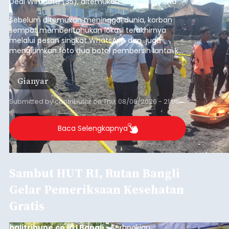
Dedi Wiranata (35), ditemukan tidak bernyawa di
pesisir Pantai Purnama, Sukawati.
Sebelum ditemukan meninggal dunia, korban
sempat memberitahukan lokasi terakhirnya
melalui pesan singkat WhatsApp dan juga
mengirimkan foto dua botol pembersih lantai ke
istrinya.
Gianyar
Submitted by
contributor
on
Thu, 08/06/2026 - 21:06
Baca Selengkapnya
Sambut HUT RI, Rutan Bangli
Gelar Pemeriksaan Kesehatan
Gratis
balitribune.co.id I Bangli -
Serangkian