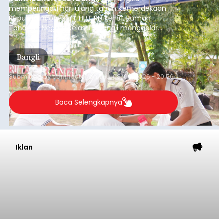
memperingati hari ulang tahun Kemerdekaan
Republik Indonesia ( HUT RI) ke-81, Rumah
Tahanan Negara Kelas II B Bangli menggelar
kegiatan pemeriksaan kesehatan gratis, Rabu
(6/8/2026).
Bangli
Submitted by
contributor
on
Thu, 08/06/2026 - 20:56
Baca Selengkapnya
Iklan