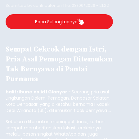
mendongeng menggunakan Bahasa Bali yang
Submitted by
contributor
on
Thu, 08/06/2026 - 21:22
berlangsung selama Agustus hingga September
2026.
Baca Selengkapnya
Sempat Cekcok dengan Istri,
Pria Asal Pemogan Ditemukan
Tak Bernyawa di Pantai
Purnama
balitribune.co.id I Gianyar -
Seorang pria asal
Lingkungan Dalem, Pemogan, Denpasar Selatan,
Kota Denpasar, yang diketahui bernama I Kadek
Dedi Wiranata (35), ditemukan tidak bernyawa di
pesisir Pantai Purnama, Sukawati.
Sebelum ditemukan meninggal dunia, korban
sempat memberitahukan lokasi terakhirnya
melalui pesan singkat WhatsApp dan juga