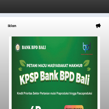
Iklan