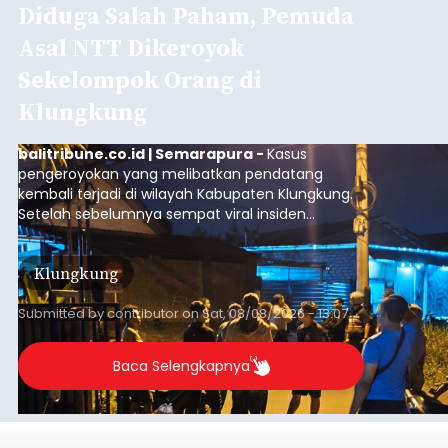
Diduga Salah Paham, Pemuda
Asal NTT Dikeroyok
Sekelompok Orang di
Klungkung
balitribune.co.id | Semarapura -
Kasus
pengeroyokan yang melibatkan pendatang
kembali terjadi di wilayah Kabupaten Klungkung.
Setelah sebelumnya sempat viral insiden
keributan di barat Pasar Galiran, peristiwa serupa
kini menimpa seorang pemuda asal Kabupaten
Klungkung
Sumba Barat Daya (SBD), Nusa Tenggara Timur
(NTT).
Submitted by
contributor
on
Sat, 08/08/2026 - 13:07
Baca Selengkapnya