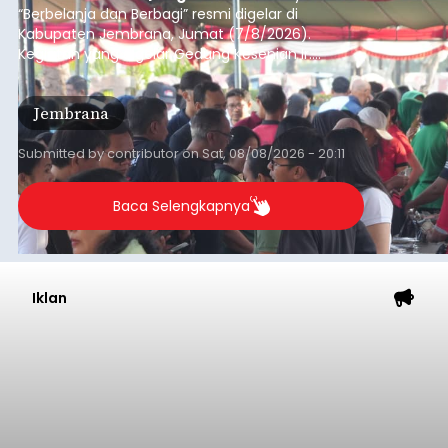
“Berbelanja dan Berbagi” resmi digelar di
Kabupaten Jembrana, Jumat (7/8/2026).
Kegiatan yang digelar Gedung Kesenian Ir.
Soekarno ini memadukan pemberdayaan
ekonomi masyarakat dengan aksi sosial tersebut
Jembrana
mendapat antusiasme tinggi dan mencatat nilai
transaksi mencapai Rp672.733.200.
Submitted by
contributor
on
Sat, 08/08/2026 - 20:11
Baca Selengkapnya
Iklan