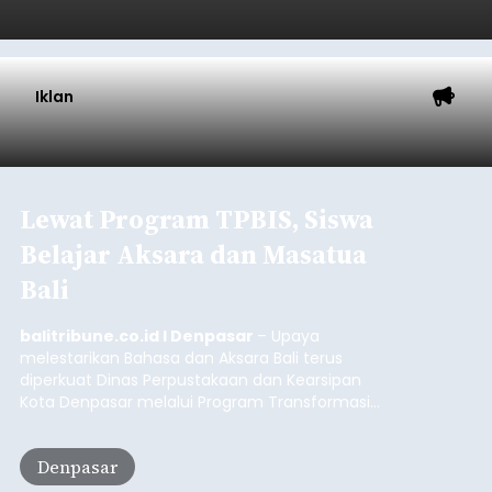
Iklan
Lewat Program TPBIS, Siswa
Belajar Aksara dan Masatua
Bali
balitribune.co.id I Denpasar
– Upaya
melestarikan Bahasa dan Aksara Bali terus
diperkuat Dinas Perpustakaan dan Kearsipan
Kota Denpasar melalui Program Transformasi
Perpustakaan Berbasis Inklusi Sosial (TPBIS).
Tahun ini, sebanyak 63 siswa kelas IV dan V SD
Denpasar
Negeri 17 Dangin Puri mendapat pelatihan
menulis Aksara Bali serta Masatua atau