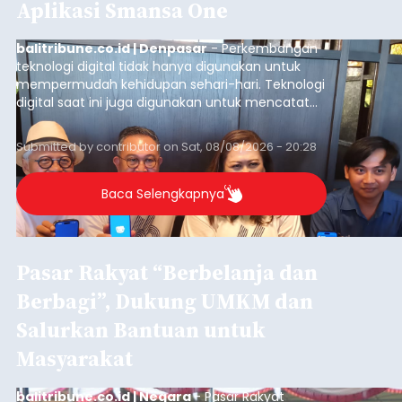
Aplikasi Smansa One
balitribune.co.id | Denpasar
- Perkembangan
teknologi digital tidak hanya digunakan untuk
mempermudah kehidupan sehari-hari. Teknologi
digital saat ini juga digunakan untuk mencatat
dan mengelola data base alumni dari suatu
sekolah, salah satunya adalah alumni SMA 1
Submitted by
contributor
on
Sat, 08/08/2026 - 20:28
Denpasar.
Baca Selengkapnya
Pasar Rakyat “Berbelanja dan
Berbagi”, Dukung UMKM dan
Salurkan Bantuan untuk
Masyarakat
balitribune.co.id | Negara
- Pasar Rakyat