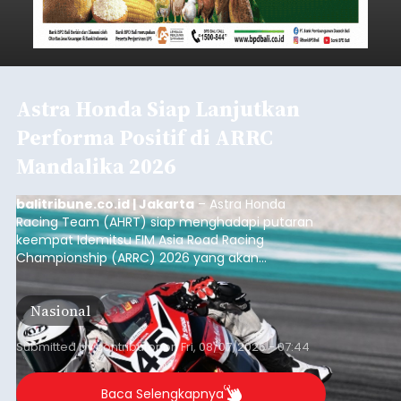
Astra Honda Siap Lanjutkan
Performa Positif di ARRC
Mandalika 2026
balitribune.co.id | Jakarta
– Astra Honda
Racing Team (AHRT) siap menghadapi putaran
keempat Idemitsu FIM Asia Road Racing
Championship (ARRC) 2026 yang akan
berlangsung di Pertamina Mandalika
International Circuit, Lombok, Nusa Tenggara
Nasional
Barat, pada 7–9 Agustus 2026.
Submitted by
contributor
on
Fri, 08/07/2026 - 07:44
Baca Selengkapnya