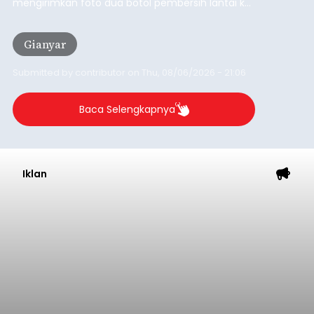
mengirimkan foto dua botol pembersih lantai ke
istrinya.
Gianyar
Submitted by
contributor
on
Thu, 08/06/2026 - 21:06
Baca Selengkapnya
Iklan