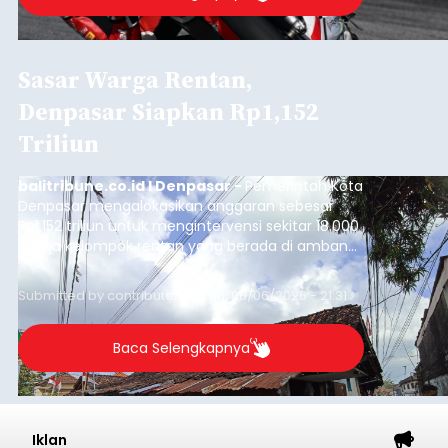
Sasar Warga Rentan,
Denpasar Siapkan Rp1,152
Triliun
balitribune.co.id I Denpasar -
Pemerintah Kota
Denpasar mengalokasikan anggaran sebesar
Rp1,152 triliun untuk mengintervensi sekitar 18.000
warga kelompok rentan yang berada di ambang
garis kemiskinan. Langkah strategis ini diambil
guna menjaga masyarakat yang berada pada
Submitted by
contributor
on
Thu, 08/06/2026 - 21:31
kelompok desil 5 dan 6 tersebut agar tidak
merosot ke kategori miskin.
Baca Selengkapnya
Iklan