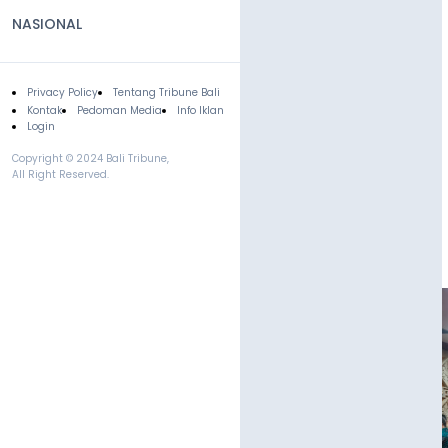
NASIONAL
Privacy Policy
Tentang Tribune Bali
Footer
Kontak
Pedoman Media
Info Iklan
Login
Copyright © 2024 Bali Tribune,
All Right Reserved.