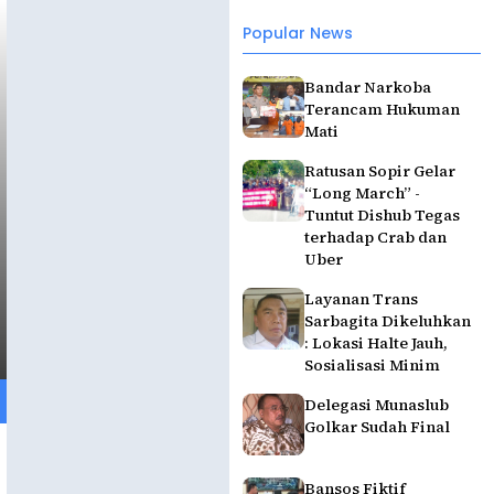
Popular News
Bandar Narkoba
Terancam Hukuman
Mati
Ratusan Sopir Gelar
“Long March” -
Tuntut Dishub Tegas
terhadap Crab dan
Uber
Layanan Trans
Sarbagita Dikeluhkan
: Lokasi Halte Jauh,
Sosialisasi Minim
Delegasi Munaslub
Golkar Sudah Final
Bansos Fiktif