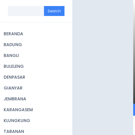
Skip
to
Search
main
content
BERANDA
Main
BADUNG
navigation
BANGLI
BULELENG
DENPASAR
GIANYAR
JEMBRANA
KARANGASEM
KLUNGKUNG
TABANAN