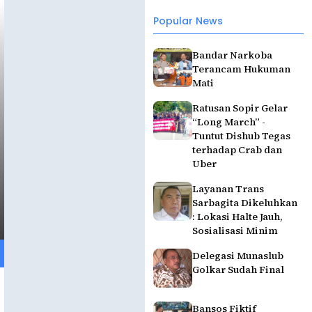
Popular News
Bandar Narkoba
Terancam Hukuman
Mati
Ratusan Sopir Gelar
“Long March” -
Tuntut Dishub Tegas
terhadap Crab dan
Uber
Layanan Trans
Sarbagita Dikeluhkan
: Lokasi Halte Jauh,
Sosialisasi Minim
Delegasi Munaslub
Golkar Sudah Final
Bansos Fiktif