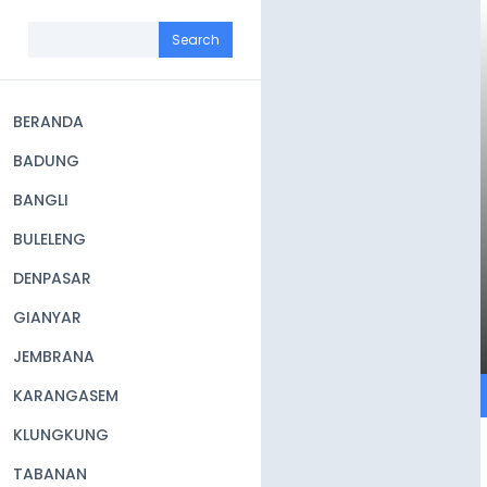
Skip
to
Search
main
content
BERANDA
Main
BADUNG
navigation
BANGLI
BULELENG
DENPASAR
GIANYAR
JEMBRANA
KARANGASEM
KLUNGKUNG
TABANAN