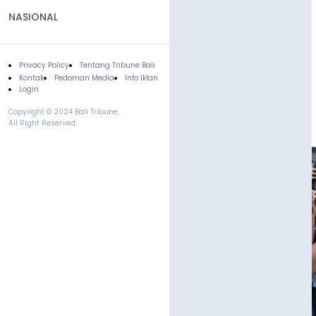
NASIONAL
Privacy Policy
Tentang Tribune Bali
Footer
Kontak
Pedoman Media
Info Iklan
Login
Copyright © 2024 Bali Tribune,
All Right Reserved.