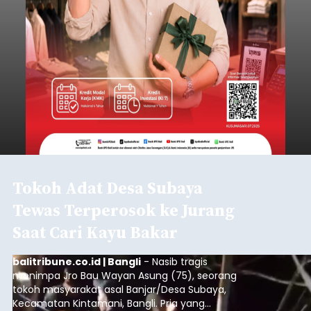
Tokoh Adat Desa Subaya
Tewas Terperosok ke Jurang
Saat Cari Kayu Bakar
balitribune.co.id | Bangli
- Nasib tragis
menimpa Jro Bau Wayan Asung (75), seorang
tokoh masyarakat asal Banjar/Desa Subaya,
Kecamatan Kintamani, Bangli. Pria yang