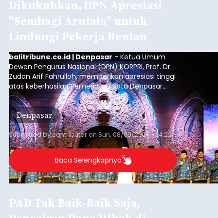
Dikukuhkan, DPN Apresiasi
"Sembagi Arutala" untuk
Lindungi Pekerja Rentan
balitribune.co.id | Denpasar
- Ketua Umum
Dewan Pengurus Nasional (DPN) KORPRI, Prof. Dr.
Zudan Arif Fahrulloh, memberikan apresiasi tinggi
atas keberhasilan Pemerintah Kota Denpasar
dan KORPRI Kota Denpasar dalam
mengimplementasikan program gotong royong
Denpasar
kepedulian sosial bertajuk "Sembagi Arutala".
Submitted by
contributor
on
Sun, 08/09/2026 - 14:22
Baca Selengkapnya
PAD Tak Baik-Baik Saja,