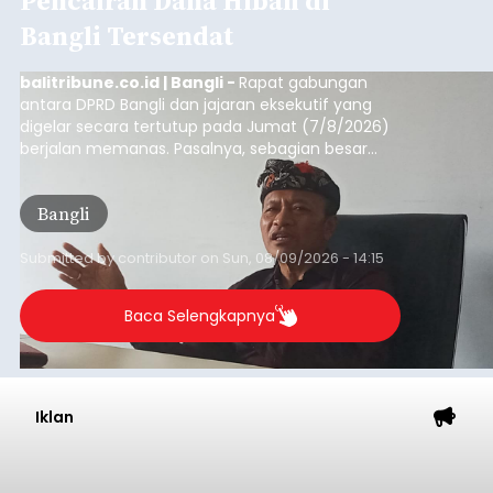
Pencairan Dana Hibah di
Bangli Tersendat
balitribune.co.id | Bangli -
Rapat gabungan
antara DPRD Bangli dan jajaran eksekutif yang
digelar secara tertutup pada Jumat (7/8/2026)
berjalan memanas. Pasalnya, sebagian besar
dana hibah yang bersumber dari pokok-pokok
pikiran (pokok-pokok pikiran/pokir) dewan hasil
Bangli
penjaringan aspirasi masyarakat saat reses tak
kunjung cair.
Submitted by
contributor
on
Sun, 08/09/2026 - 14:15
Baca Selengkapnya
Iklan