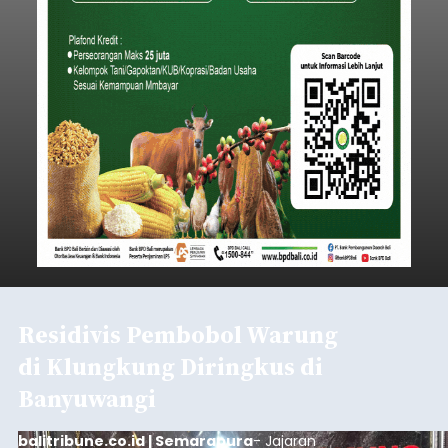
Residivis Pembobol Warung
di Klungkung Diringkus di
Banyuwangi
balitribune.co.id | Semarapura
- Jajaran