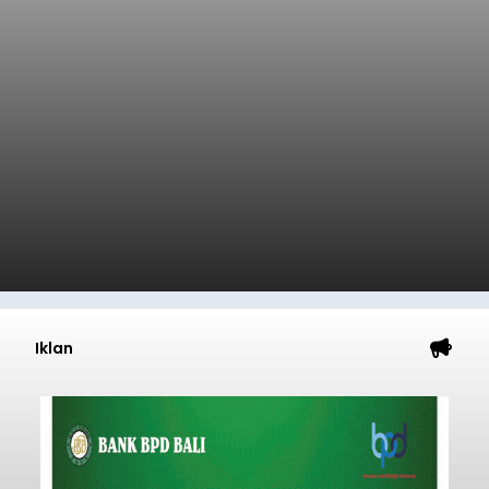
Iklan