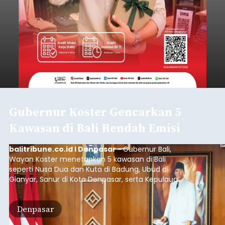
Gubernur Koster Gencarkan 5
Kawasan di Bali Rendah Emisi
balitribune.co.id I Denpasar -
Gubernur Bali,
Wayan Koster menetapkan 5 kawasan di Bali
seperti Nusa Dua dan Kuta di Badung, Ubud di
Gianyar, Sanur di Kota Denpasar, serta Kepulauan
Nusa Penida Klungkung sebagai kawasan rendah
emisi.
Denpasar