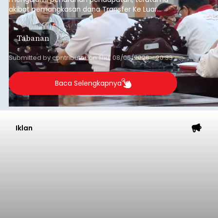
akibat pemangkasan dana Transfer Ke Luar
Daerah (TKD) dari pemerintah pusat.
Tabanan
Submitted by
contributor
on
Thu, 08/06/2026 - 20:33
Baca Selengkapnya
Iklan