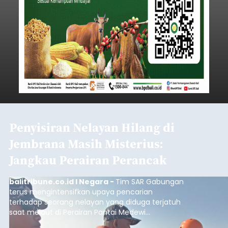
Penyisiran Nelayan Hilang di
Jembrana Masih Misterius:
Jangkau Perairan Perancak
balitribune.co.id I Negara -
Tim SAR Gabungan
terus mengintensifkan upaya pencarian
terhadap seorang nelayan yang diduga terjatuh
saat melaut di Perairan Pantai Medewi
Pekutatan. Hari keenam operasi pencarian Kamis