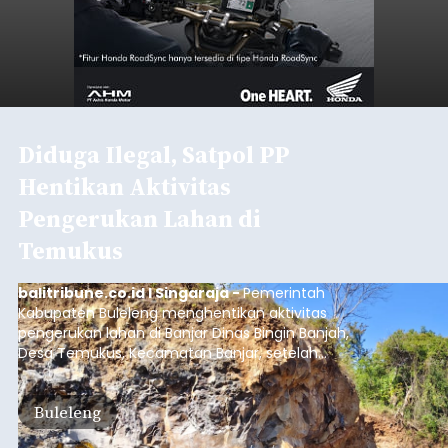
Diduga Ilegal, Satpol PP
Hentikan Aktivitas
Pengerukan Lahan di
Temukus
balitribune.co.id I Singaraja -
Pemerintah
Kabupaten Buleleng menghentikan aktivitas
pengerukan lahan di Banjar Dinas Bingin Banjah,
Desa Temukus, Kecamatan Banjar, setelah
ditemukan indikasi kegiatan pengambilan
material yang tidak sesuai dengan peruntukan
Buleleng
kawasan.