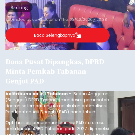
Badung
Submitted by
contributor
on
Thu, 08/06/2026 - 20:38
Baca Selengkapnya
Dana Pusat Dipangkas, DPRD
Minta Pemkab Tabanan
Genjot PAD
balitribune.co.id I Tabanan -
Badan Anggaran
(Banggar) DPRD Tabanan mendesak pemerintah
daerah setempat untuk melakukan optimalisasi
Pendapatan Asli Daerah (PAD) pada tahun
anggaran 2027.
Optimalisasi penerimaan dari sisi PAD itu dirasa
perlu karena APBD Tabanan pada 2027 diproyeksi
mengalami penurunan pendapatan, terutama