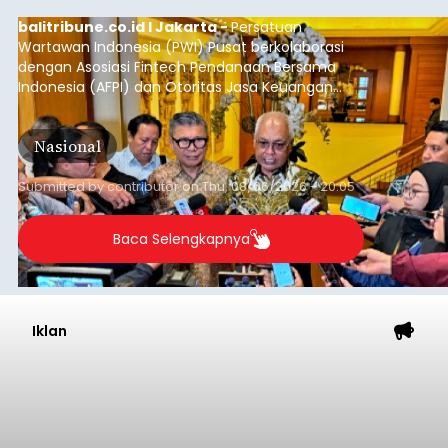
balitribune.co.id I Jakarta -
Persatuan
Wartawan Indonesia (PWI) Pusat berkolaborasi
dengan Asosiasi Fintech Pendanaan Bersama
Indonesia (AFPI) dan Otoritas Jasa Keuangan
(OJK) menggelar Workshop bertajuk "Pintar
untuk Inklusi Keuangan: Jurnalisme untuk
Nasional
Kepentingan Publik" di Aryaduta Hotel (Tugu
Tani) Jakarta, Kamis (6/8/2026).
Submitted by
contributor
on
Thu, 08/06/2026 - 20:05
Baca Selengkapnya
Iklan