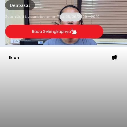
Denpasar
Badung pada Selasa (4/8/2026) malam.
Submitted by
contributor
on
Thu, 08/06/2026 - 20:19
Baca Selengkapnya
Iklan