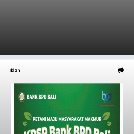
Iklan