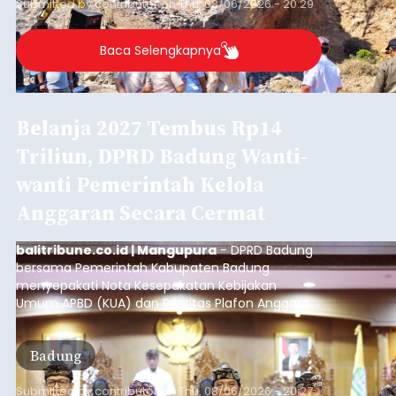
Submitted by
contributor
on
Thu, 08/06/2026 - 20:29
Baca Selengkapnya
Belanja 2027 Tembus Rp14
Triliun, DPRD Badung Wanti-
wanti Pemerintah Kelola
Anggaran Secara Cermat
balitribune.co.id | Mangupura
- DPRD Badung
bersama Pemerintah Kabupaten Badung
menyepakati Nota Kesepakatan Kebijakan
Umum APBD (KUA) dan Prioritas Plafon Anggaran
Sementara (PPAS) Tahun Anggaran 2027 dalam
rapat paripurna yang digelar di Gedung DPRD
Badung
Badung, Kamis (6/8/2026).
Submitted by
contributor
on
Thu, 08/06/2026 - 20:27