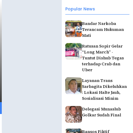
Popular News
Bandar Narkoba
Terancam Hukuman
Mati
Ratusan Sopir Gelar
“Long March” -
Tuntut Dishub Tegas
terhadap Crab dan
Uber
Layanan Trans
Sarbagita Dikeluhkan
: Lokasi Halte Jauh,
Sosialisasi Minim
Delegasi Munaslub
Golkar Sudah Final
Bansos Fiktif