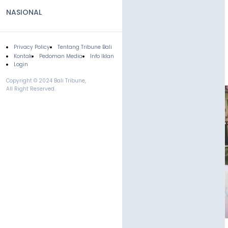
NASIONAL
Privacy Policy
Tentang Tribune Bali
Footer
Kontak
Pedoman Media
Info Iklan
Login
Copyright © 2024 Bali Tribune,
All Right Reserved.