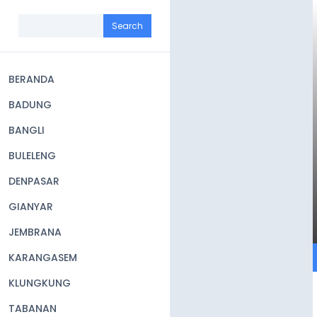
Skip
to
Search
main
content
BERANDA
Main
BADUNG
navigation
BANGLI
BULELENG
DENPASAR
GIANYAR
JEMBRANA
KARANGASEM
KLUNGKUNG
TABANAN