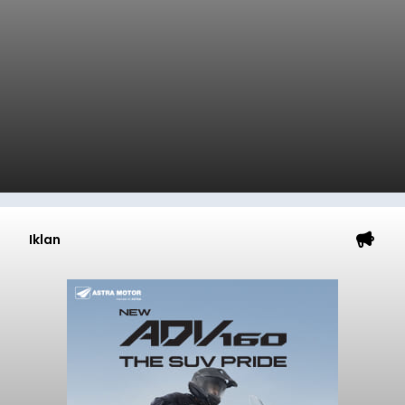
Iklan