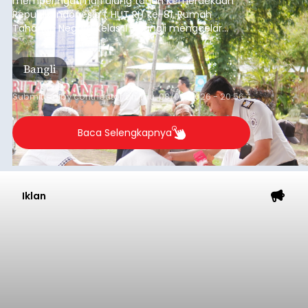
memperingati hari ulang tahun Kemerdekaan
Republik Indonesia ( HUT RI) ke-81, Rumah
Tahanan Negara Kelas II B Bangli menggelar
kegiatan pemeriksaan kesehatan gratis, Rabu
(6/8/2026).
Bangli
Submitted by
contributor
on
Thu, 08/06/2026 - 20:56
Baca Selengkapnya
Iklan