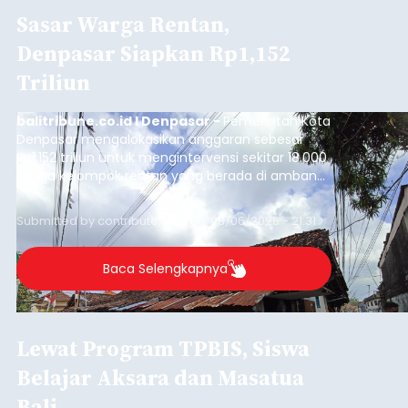
Sasar Warga Rentan,
Denpasar Siapkan Rp1,152
Triliun
balitribune.co.id I Denpasar -
Pemerintah Kota
Denpasar mengalokasikan anggaran sebesar
Rp1,152 triliun untuk mengintervensi sekitar 18.000
warga kelompok rentan yang berada di ambang
garis kemiskinan. Langkah strategis ini diambil
guna menjaga masyarakat yang berada pada
Submitted by
contributor
on
Thu, 08/06/2026 - 21:31
kelompok desil 5 dan 6 tersebut agar tidak
merosot ke kategori miskin.
Baca Selengkapnya
Lewat Program TPBIS, Siswa
Belajar Aksara dan Masatua
Bali