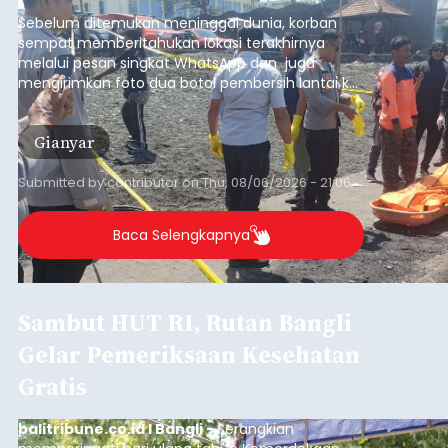
pesisir Pantai Purnama, Sukawati.
Sebelum ditemukan meninggal dunia, korban
sempat memberitahukan lokasi terakhirnya
melalui pesan singkat WhatsApp dan juga
mengirimkan foto dua botol pembersih lantai ke
istrinya.
Gianyar
Submitted by
contributor
on
Thu, 08/06/2026 - 21:06
Baca Selengkapnya
Sambut HUT RI, Rutan Bangli
Gelar Pemeriksaan Kesehatan
Gratis
balitribune.co.id I Bangli -
Serangkian