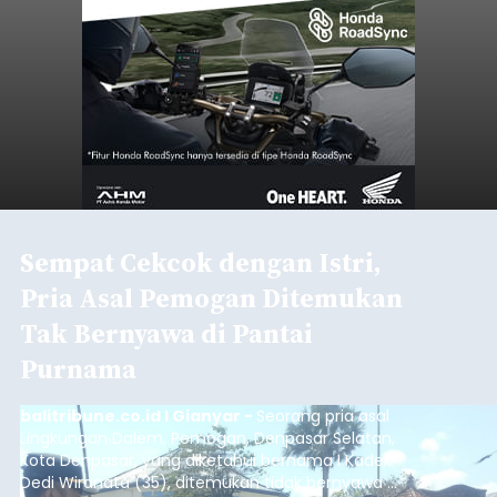
Sempat Cekcok dengan Istri,
Pria Asal Pemogan Ditemukan
Tak Bernyawa di Pantai
Purnama
balitribune.co.id I Gianyar -
Seorang pria asal
Lingkungan Dalem, Pemogan, Denpasar Selatan,
Kota Denpasar, yang diketahui bernama I Kadek
Dedi Wiranata (35), ditemukan tidak bernyawa di