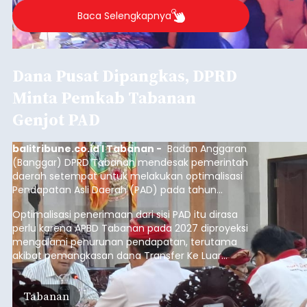
Baca Selengkapnya
Dana Pusat Dipangkas, DPRD
Minta Pemkab Tabanan
Genjot PAD
balitribune.co.id I Tabanan -
Badan Anggaran
(Banggar) DPRD Tabanan mendesak pemerintah
daerah setempat untuk melakukan optimalisasi
Pendapatan Asli Daerah (PAD) pada tahun
anggaran 2027.
Optimalisasi penerimaan dari sisi PAD itu dirasa
perlu karena APBD Tabanan pada 2027 diproyeksi
mengalami penurunan pendapatan, terutama
akibat pemangkasan dana Transfer Ke Luar
Daerah (TKD) dari pemerintah pusat.
Tabanan