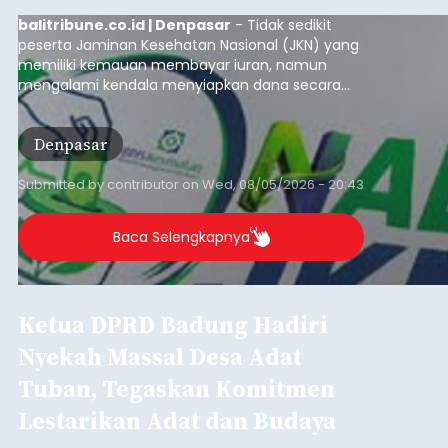
balitribune.co.id | Denpasar
- Tidak sedikit
peserta Jaminan Kesehatan Nasional (JKN) yang
memiliki kemauan membayar iuran, namun
mengalami kendala menyiapkan dana secara
penuh saat jatuh tempo pembayaran iuran.
Kondisi ini terutama dialami oleh peserta
Denpasar
segmen Pekerja Bukan Penerima Upah (PBPU)
yang memiliki penghasilan tidak tetap.
Submitted by
contributor
on
Wed, 08/05/2026 - 20:43
Baca Selengkapnya
Ketua DPRD Badung Hadiri
Nyekah Massal Desa Adat
Tuban, Tegaskan Komitmen
Lestarikan Adat dan Budaya