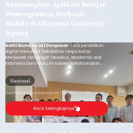
Kembangkan Aplikasi Belajar
Pemrograman Berbasis
Mobile di Okayama University
Jepang
balitribune.co.id | Denpasar
– Era pendidikan
digital menuntut fleksibilitas tanpa batas.
Menjawab tantangan tersebut, akademisi asal
Indonesia baru-baru ini sukses melaksanakan
program Pengabdian Kepada Masyarakat (PKM)
skala internasional di Distributed Systems
Nasional
Laboratory, Okayama University, Jepang.
Submitted by
contributor
on
Thu, 08/06/2026 - 12:20
Baca Selengkapnya