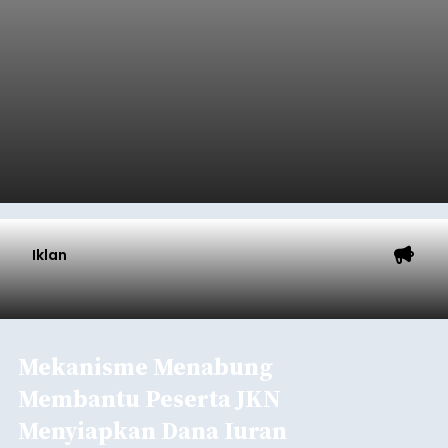
Iklan
Mekanisme Menabung
Membantu Peserta JKN
Menyiapkan Dana Iuran