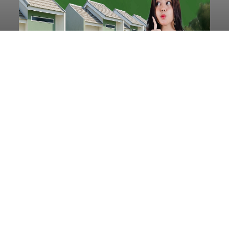
BI: Stabilitas Keuangan Bali
Triwulan I 2026 Terjaga,
Kredit Investasi dan UMKM
Penopang Utama
balitribune.co.id I Denpasar -
Bank Indonesia