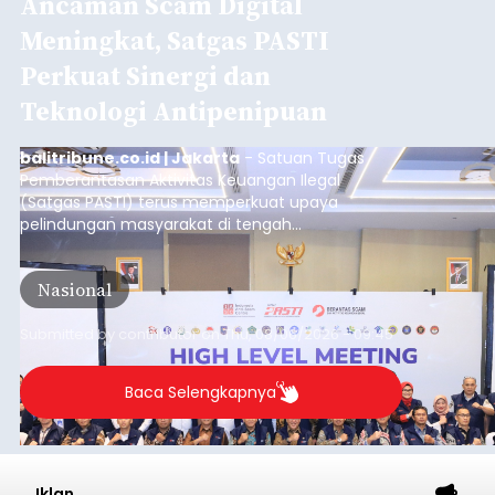
Ancaman Scam Digital
Meningkat, Satgas PASTI
Perkuat Sinergi dan
Teknologi Antipenipuan
balitribune.co.id | Jakarta
- Satuan Tugas
Pemberantasan Aktivitas Keuangan Ilegal
(Satgas PASTI) terus memperkuat upaya
pelindungan masyarakat di tengah
meningkatnya ancaman penipuan digital yang
semakin kompleks.
Nasional
Submitted by
contributor
on
Thu, 08/06/2026 - 09:45
Baca Selengkapnya
Iklan