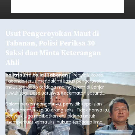
Usut Pengeroyokan Maut di
Tabanan, Polisi Periksa 30
Saksi dan Minta Keterangan
Ahli
balitribune.co.id | Tabanan
- Penyidik Polres
Tabanan terus mendalami kasus pengeroyokan
maut terhadap terduga maling ayam di Banjar
Juwuk Legi, Desa Batunya, Kecamatan Baturiti
yang terjadi beberapa waktu lalu.
Dalam perkembangannya, penyidik kepolisian
sudah memeriksa 30 orang saksi. Tidak hanya itu,
penyidik juga melibatkan ahli pidana untuk
memperkuat konstruksi hukum terhadap lima
orang tersangka yang saat ini ditahan.