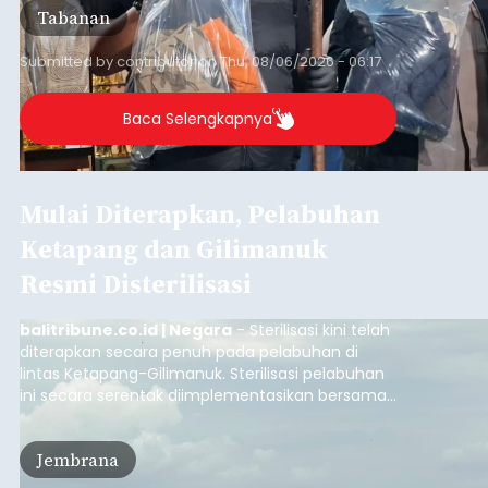
Tabanan
Submitted by
contributor
on
Thu, 08/06/2026 - 06:17
Baca Selengkapnya
Mulai Diterapkan, Pelabuhan
Ketapang dan Gilimanuk
Resmi Disterilisasi
balitribune.co.id | Negara
- Sterilisasi kini telah
diterapkan secara penuh pada pelabuhan di
lintas Ketapang-Gilimanuk. Sterilisasi pelabuhan
ini secara serentak diimplementasikan bersama
empat pelabuhan utama lainnya, yakni
Pelabuhan Merak, Bakauheni, Kayangan, dan
Jembrana
Lembar pada Rabu (5/8/2026).