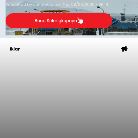
Submitted by
contributor
on
Thu, 08/06/2026 - 06:14
Baca Selengkapnya
Iklan