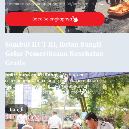
Submitted by
contributor
on
Thu, 08/06/2026 - 21:06
Baca Selengkapnya
Sambut HUT RI, Rutan Bangli
Gelar Pemeriksaan Kesehatan
Gratis
balitribune.co.id I Bangli -
Serangkian
memperingati hari ulang tahun Kemerdekaan
Republik Indonesia ( HUT RI) ke-81, Rumah
Tahanan Negara Kelas II B Bangli menggelar
kegiatan pemeriksaan kesehatan gratis, Rabu
(6/8/2026).
Bangli
Submitted by
contributor
on
Thu, 08/06/2026 - 20:56