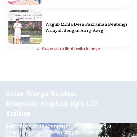
Wagub Minta Desa Pakraman Bentengi
Wilayah dengan Awig-Awig
Swipe untuk lihat berita lainnya
Sasar Warga Rentan,
Denpasar Siapkan Rp1,152
Triliun
balitribune.co.id I Denpasar -
Pemerintah Kota
Denpasar mengalokasikan anggaran sebesar