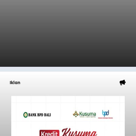
Iklan