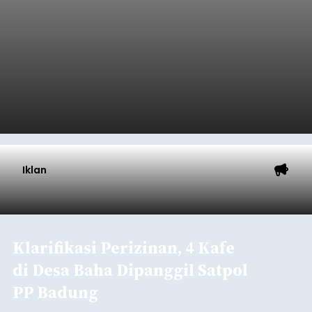
Iklan
Klarifikasi Perizinan, 4 Kafe
di Desa Baha Dipanggil Satpol
PP Badung