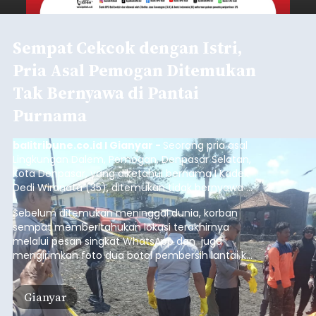
Sempat Cekcok dengan Istri,
Pria Asal Pemogan Ditemukan
Tak Bernyawa di Pantai
Purnama
balitribune.co.id I Gianyar -
Seorang pria asal
Lingkungan Dalem, Pemogan, Denpasar Selatan,
Kota Denpasar, yang diketahui bernama I Kadek
Dedi Wiranata (35), ditemukan tidak bernyawa di
pesisir Pantai Purnama, Sukawati.
Sebelum ditemukan meninggal dunia, korban
sempat memberitahukan lokasi terakhirnya
melalui pesan singkat WhatsApp dan juga
mengirimkan foto dua botol pembersih lantai ke
istrinya.
Gianyar