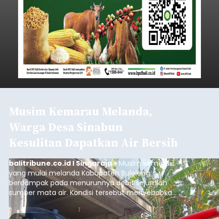
Musim Kemarau Melanda,
Warga Desa Sinabun
Kesulitan Dapatkan Air Bersih
balitribune.co.id I Singaraja -
Musim kemarau
yang mulai melanda Kabupaten Buleleng
berdampak pada menurunnya debit sejumlah
sumber mata air. Kondisi tersebut menyebabkan
warga di beberapa desa mulai mengalami
kesulitan mendapatkan air bersih, terutama