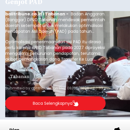
Genjot PAD
balitribune.co.id I Tabanan -
Badan Anggaran
(Banggar) DPRD Tabanan mendesak pemerintah
daerah setempat untuk melakukan optimalisasi
Pendapatan Asli Daerah (PAD) pada tahun
anggaran 2027.
Optimalisasi penerimaan dari sisi PAD itu dirasa
perlu karena APBD Tabanan pada 2027 diproyeksi
mengalami penurunan pendapatan, terutama
akibat pemangkasan dana Transfer Ke Luar
Daerah (TKD) dari pemerintah pusat.
Tabanan
Submitted by
contributor
on
Thu, 08/06/2026 - 20:33
Baca Selengkapnya