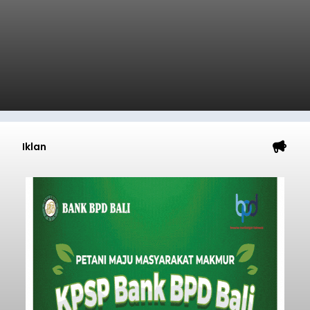
Iklan