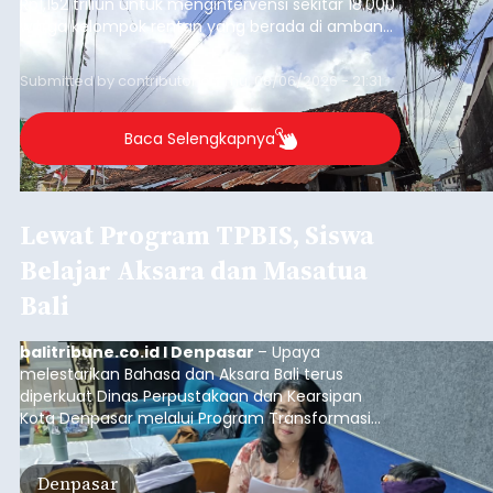
Rp1,152 triliun untuk mengintervensi sekitar 18.000
warga kelompok rentan yang berada di ambang
garis kemiskinan. Langkah strategis ini diambil
guna menjaga masyarakat yang berada pada
Submitted by
contributor
on
Thu, 08/06/2026 - 21:31
kelompok desil 5 dan 6 tersebut agar tidak
merosot ke kategori miskin.
Baca Selengkapnya
Lewat Program TPBIS, Siswa
Belajar Aksara dan Masatua
Bali
balitribune.co.id I Denpasar
– Upaya
melestarikan Bahasa dan Aksara Bali terus
diperkuat Dinas Perpustakaan dan Kearsipan
Kota Denpasar melalui Program Transformasi
Perpustakaan Berbasis Inklusi Sosial (TPBIS).
Tahun ini, sebanyak 63 siswa kelas IV dan V SD
Denpasar
Negeri 17 Dangin Puri mendapat pelatihan