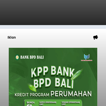
Iklan