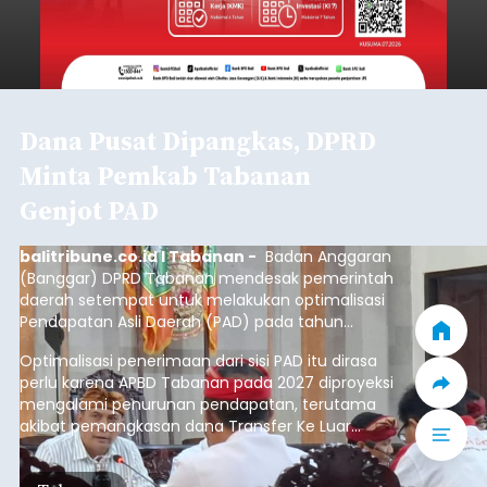
Dana Pusat Dipangkas, DPRD
Minta Pemkab Tabanan
Genjot PAD
balitribune.co.id I Tabanan -
Badan Anggaran
(Banggar) DPRD Tabanan mendesak pemerintah
daerah setempat untuk melakukan optimalisasi
Pendapatan Asli Daerah (PAD) pada tahun
anggaran 2027.
Optimalisasi penerimaan dari sisi PAD itu dirasa
perlu karena APBD Tabanan pada 2027 diproyeksi
mengalami penurunan pendapatan, terutama
akibat pemangkasan dana Transfer Ke Luar
Daerah (TKD) dari pemerintah pusat.