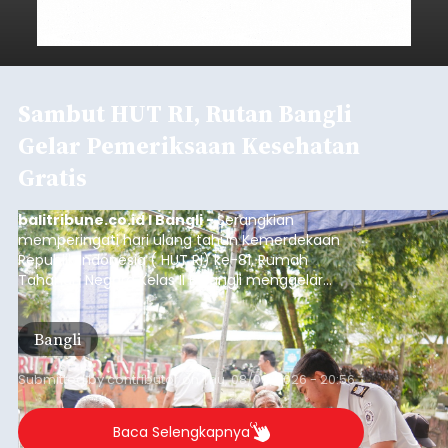
Sambut HUT RI, Rutan Bangli
Gelar Pemeriksaan Kesehatan
Gratis
balitribune.co.id I Bangli -
Serangkian
memperingati hari ulang tahun Kemerdekaan
Republik Indonesia ( HUT RI) ke-81, Rumah
Tahanan Negara Kelas II B Bangli menggelar
kegiatan pemeriksaan kesehatan gratis, Rabu
(6/8/2026).
Bangli
Submitted by
contributor
on
Thu, 08/06/2026 - 20:56
Baca Selengkapnya