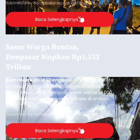
Submitted by
contributor
on
Sat, 08/08/2026 - 13:07
Baca Selengkapnya
Sasar Warga Rentan,
Denpasar Siapkan Rp1,152
Triliun
balitribune.co.id I Denpasar -
Pemerintah Kota
Denpasar mengalokasikan anggaran sebesar
Rp1,152 triliun untuk mengintervensi sekitar 18.000
warga kelompok rentan yang berada di ambang
garis kemiskinan. Langkah strategis ini diambil
guna menjaga masyarakat yang berada pada
Submitted by
contributor
on
Thu, 08/06/2026 - 21:31
kelompok desil 5 dan 6 tersebut agar tidak
merosot ke kategori miskin.
Baca Selengkapnya