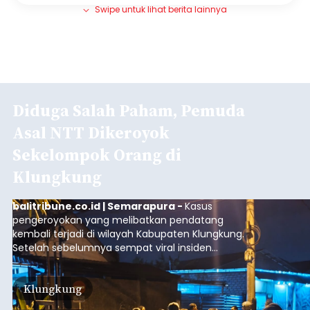
Swipe untuk lihat berita lainnya
Diduga Salah Paham, Pemuda
Asal NTT Dikeroyok
Sekelompok Orang di
Klungkung
balitribune.co.id | Semarapura -
Kasus
pengeroyokan yang melibatkan pendatang
kembali terjadi di wilayah Kabupaten Klungkung.
Setelah sebelumnya sempat viral insiden
keributan di barat Pasar Galiran, peristiwa serupa
kini menimpa seorang pemuda asal Kabupaten
Klungkung
Sumba Barat Daya (SBD), Nusa Tenggara Timur
(NTT).