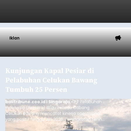
Iklan
Kunjungan Kapal Pesiar di
Pelabuhan Celukan Bawang
Tumbuh 25 Persen
balitribune.coo.id I Singaraja -
PT Pelabuhan
Indonesia (Persero) atau Pelindo Cabang
Celukan Bawang mencatat kinerja operasional
yang positif hingga Juli 2026. Peningkatan terlihat
dari arus kapal yang mencapai 1,48 juta Gross
Tonnage (GT), atau tumbuh 12,4 persen