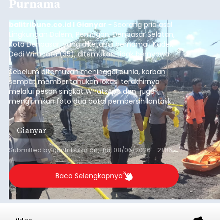
Purnama
balitribune.co.id I Gianyar -
Seorang pria asal
Lingkungan Dalem, Pemogan, Denpasar Selatan,
Kota Denpasar, yang diketahui bernama I Kadek
Dedi Wiranata (35), ditemukan tidak bernyawa di
pesisir Pantai Purnama, Sukawati.
Sebelum ditemukan meninggal dunia, korban
sempat memberitahukan lokasi terakhirnya
melalui pesan singkat WhatsApp dan juga
mengirimkan foto dua botol pembersih lantai ke
istrinya.
Gianyar
Submitted by
contributor
on
Thu, 08/06/2026 - 21:06
Baca Selengkapnya