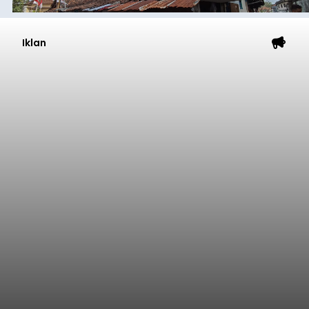
Iklan