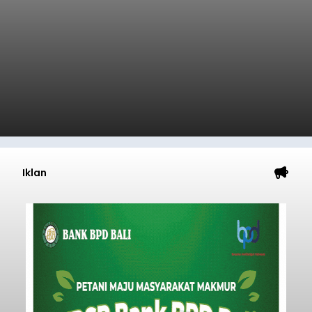
Iklan