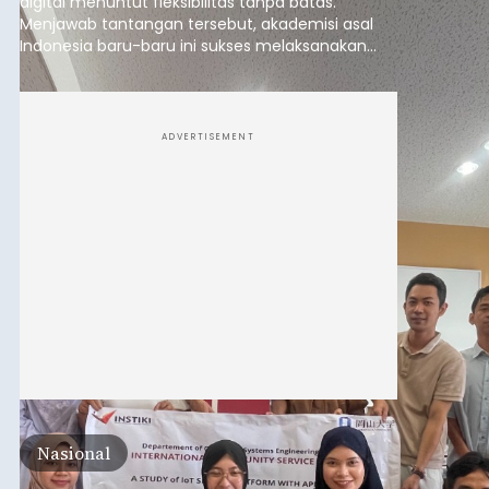
digital menuntut fleksibilitas tanpa batas.
Menjawab tantangan tersebut, akademisi asal
Indonesia baru-baru ini sukses melaksanakan
program Pengabdian Kepada Masyarakat (PKM)
skala internasional di Distributed Systems
Laboratory, Okayama University, Jepang.
ADVERTISEMENT
Nasional