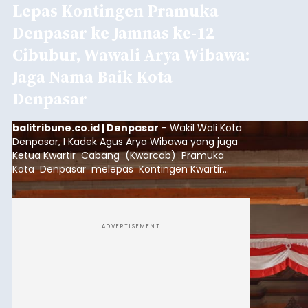
Lepas Kontingen Pramuka
Denpasar ke Jamnas ke-12
Cibubur, Wawali Arya Wibawa:
Jaga Nama Baik Kota
Denpasar
balitribune.co.id | Denpasar
- Wakil Wali Kota
Denpasar, I Kadek Agus Arya Wibawa yang juga
Ketua Kwartir Cabang (Kwarcab) Pramuka
Kota Denpasar melepas Kontingen Kwartir
Cabang Gerakan Pramuka Denpasar yang akan
mengikuti Jambore Nasional Pramuka ke-12
Tahun 2026 di Bumi Perkemahan Cibubur,
Jakarta Timur.
ADVERTISEMENT