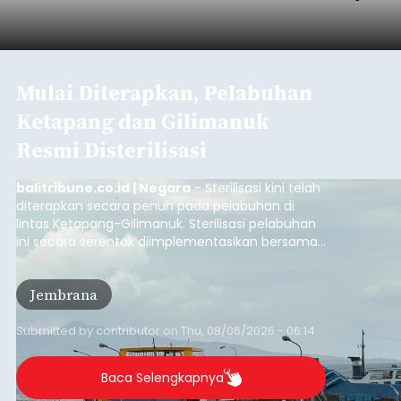
Mulai Diterapkan, Pelabuhan
Ketapang dan Gilimanuk
Resmi Disterilisasi
balitribune.co.id | Negara
- Sterilisasi kini telah
diterapkan secara penuh pada pelabuhan di
lintas Ketapang-Gilimanuk. Sterilisasi pelabuhan
ini secara serentak diimplementasikan bersama
empat pelabuhan utama lainnya, yakni
Pelabuhan Merak, Bakauheni, Kayangan, dan
Jembrana
Lembar pada Rabu (5/8/2026).
Submitted by
contributor
on
Thu, 08/06/2026 - 06:14
Baca Selengkapnya