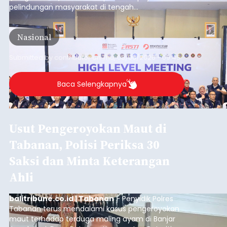
pelindungan masyarakat di tengah
meningkatnya ancaman penipuan digital yang
semakin kompleks.
Nasional
Submitted by
contributor
on
Thu, 08/06/2026 - 09:45
Baca Selengkapnya
Usut Pengeroyokan Maut di
Tabanan, Polisi Periksa 30
Saksi dan Minta Keterangan
Ahli
balitribune.co.id | Tabanan
- Penyidik Polres
Tabanan terus mendalami kasus pengeroyokan
maut terhadap terduga maling ayam di Banjar