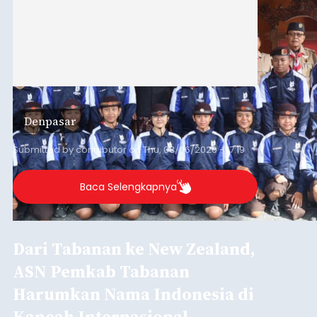
Denpasar
Submitted by
contributor
on
Thu, 08/06/2026 - 17:19
Baca Selengkapnya
Dari Tabanan ke New Zealand,
ASN Pemkab Tabanan
Harumkan Nama Indonesia di
Kancah Internasional