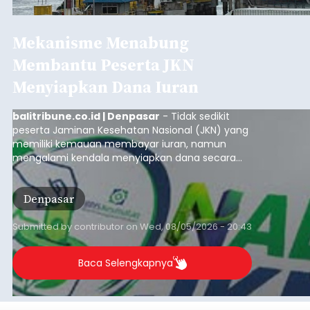
Mekanisme Menabung
Membantu Peserta JKN
Menyiapkan Dana Iuran
balitribune.co.id | Denpasar
- Tidak sedikit
peserta Jaminan Kesehatan Nasional (JKN) yang
memiliki kemauan membayar iuran, namun
mengalami kendala menyiapkan dana secara
penuh saat jatuh tempo pembayaran iuran.
Kondisi ini terutama dialami oleh peserta
Denpasar
segmen Pekerja Bukan Penerima Upah (PBPU)
yang memiliki penghasilan tidak tetap.
Submitted by
contributor
on
Wed, 08/05/2026 - 20:43
Baca Selengkapnya