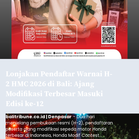
Lonjakan Pendaftar Warnai H-
2 HMC 2026 di Bali: Ajang
Modifikasi Terbesar Masuki
Edisi ke-12
balitribune.co.id | Denpasar
- Dua hari
menjelang pembukaan resmi (H-2), pendaftaran
peserta ajang modifikasi sepeda motor Honda
terbesar di Indonesia, Honda Modif Contest