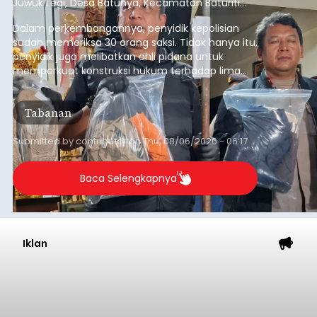
Juwuk Legi, Desa Batunya, Kecamatan Baturiti
yang terjadi beberapa waktu lalu.
Dalam perkembangannya, penyidik kepolisian
sudah memeriksa 30 orang saksi. Tidak hanya itu,
penyidik juga melibatkan ahli pidana untuk
memperkuat konstruksi hukum terhadap lima
orang tersangka yang saat ini ditahan.
Tabanan
Submitted by
contributor
on
Thu, 08/06/2026 - 06:17
Baca Selengkapnya
Iklan