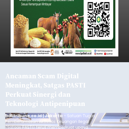
Ancaman Scam Digital
Meningkat, Satgas PASTI
Perkuat Sinergi dan
Teknologi Antipenipuan
balitribune.co.id | Jakarta
- Satuan Tugas
Pemberantasan Aktivitas Keuangan Ilegal
(Satgas PASTI) terus memperkuat upaya