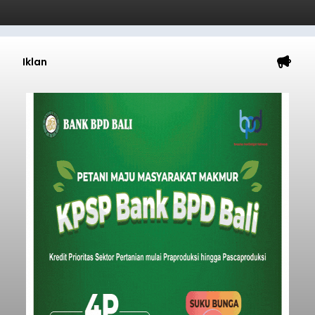
Iklan