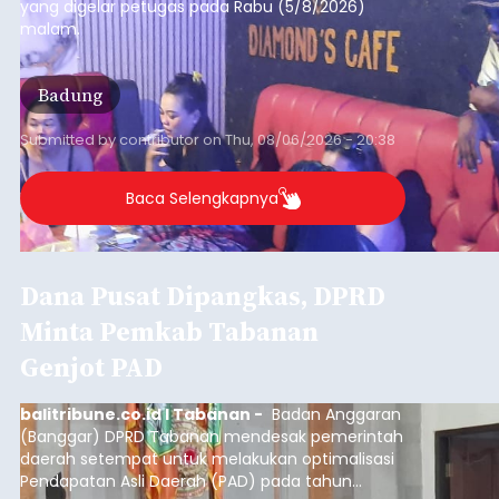
yang digelar petugas pada Rabu (5/8/2026)
malam.
Badung
Submitted by
contributor
on
Thu, 08/06/2026 - 20:38
Baca Selengkapnya
Dana Pusat Dipangkas, DPRD
Minta Pemkab Tabanan
Genjot PAD
balitribune.co.id I Tabanan -
Badan Anggaran
(Banggar) DPRD Tabanan mendesak pemerintah
daerah setempat untuk melakukan optimalisasi
Pendapatan Asli Daerah (PAD) pada tahun