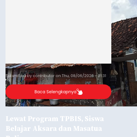
Submitted by
contributor
on
Thu, 08/06/2026 - 21:31
Baca Selengkapnya
Lewat Program TPBIS, Siswa
Belajar Aksara dan Masatua