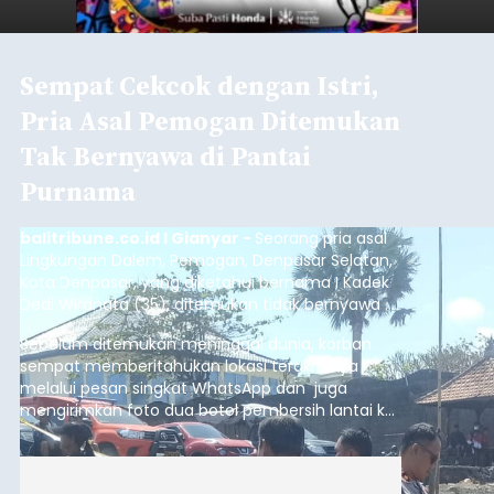
Sempat Cekcok dengan Istri,
Pria Asal Pemogan Ditemukan
Tak Bernyawa di Pantai
Purnama
balitribune.co.id I Gianyar -
Seorang pria asal
Lingkungan Dalem, Pemogan, Denpasar Selatan,
Kota Denpasar, yang diketahui bernama I Kadek
Dedi Wiranata (35), ditemukan tidak bernyawa di
pesisir Pantai Purnama, Sukawati.
Sebelum ditemukan meninggal dunia, korban
sempat memberitahukan lokasi terakhirnya
melalui pesan singkat WhatsApp dan juga
mengirimkan foto dua botol pembersih lantai ke
istrinya.