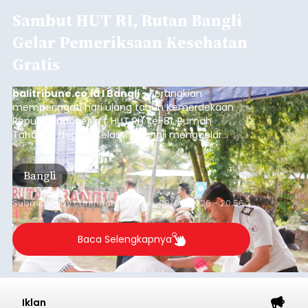
Sambut HUT RI, Rutan Bangli
Gelar Pemeriksaan Kesehatan
Gratis
balitribune.co.id I Bangli -
Serangkian
memperingati hari ulang tahun Kemerdekaan
Republik Indonesia ( HUT RI) ke-81, Rumah
Tahanan Negara Kelas II B Bangli menggelar
kegiatan pemeriksaan kesehatan gratis, Rabu
(6/8/2026).
Bangli
Submitted by
contributor
on
Thu, 08/06/2026 - 20:56
Baca Selengkapnya
Iklan