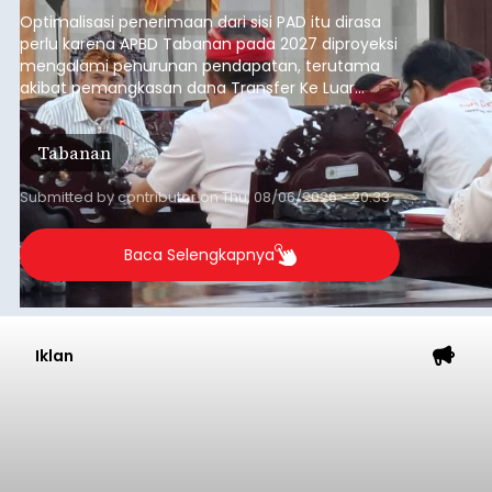
anggaran 2027.
Optimalisasi penerimaan dari sisi PAD itu dirasa
perlu karena APBD Tabanan pada 2027 diproyeksi
mengalami penurunan pendapatan, terutama
akibat pemangkasan dana Transfer Ke Luar
Daerah (TKD) dari pemerintah pusat.
Tabanan
Submitted by
contributor
on
Thu, 08/06/2026 - 20:33
Baca Selengkapnya
Iklan