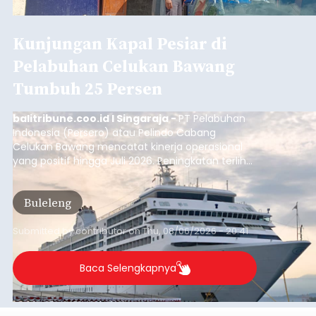
Kunjungan Kapal Pesiar di
Pelabuhan Celukan Bawang
Tumbuh 25 Persen
balitribune.coo.id I Singaraja -
PT Pelabuhan
Indonesia (Persero) atau Pelindo Cabang
Celukan Bawang mencatat kinerja operasional
yang positif hingga Juli 2026. Peningkatan terlihat
dari arus kapal yang mencapai 1,48 juta Gross
Tonnage (GT), atau tumbuh 12,4 persen
Buleleng
dibandingkan periode yang sama tahun lalu
yang tercatat sebesar 1,32 juta GT.
Submitted by
contributor
on
Thu, 08/06/2026 - 20:41
Baca Selengkapnya