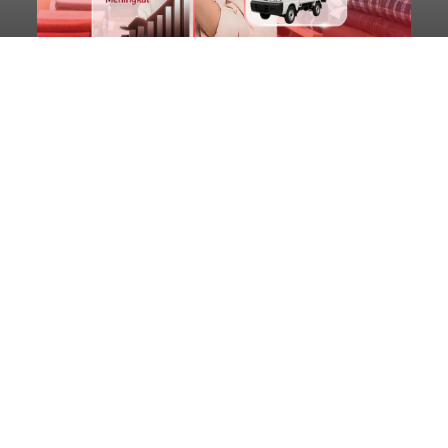
Diduga Ilegal, Satpol PP
Hentikan Aktivitas
Pengerukan Lahan di
Temukus
balitribune.co.id I Singaraja -
Pemerintah
Kabupaten Buleleng menghentikan aktivitas
pengerukan lahan di Banjar Dinas Bingin Banjah,
Desa Temukus, Kecamatan Banjar, setelah
ditemukan indikasi kegiatan pengambilan