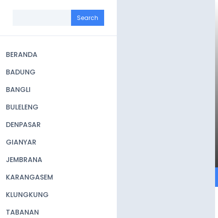
Skip
to
Search
main
content
BERANDA
Main
BADUNG
navigation
BANGLI
BULELENG
DENPASAR
GIANYAR
JEMBRANA
KARANGASEM
KLUNGKUNG
TABANAN