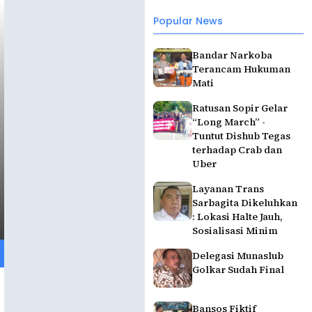
Popular News
Bandar Narkoba
Terancam Hukuman
Mati
Ratusan Sopir Gelar
“Long March” -
Tuntut Dishub Tegas
terhadap Crab dan
Uber
Layanan Trans
Sarbagita Dikeluhkan
: Lokasi Halte Jauh,
Sosialisasi Minim
Delegasi Munaslub
Golkar Sudah Final
Bansos Fiktif