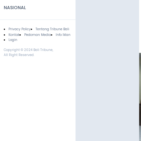
NASIONAL
Privacy Policy
Tentang Tribune Bali
Footer
Kontak
Pedoman Media
Info Iklan
Login
Copyright © 2024 Bali Tribune,
All Right Reserved.