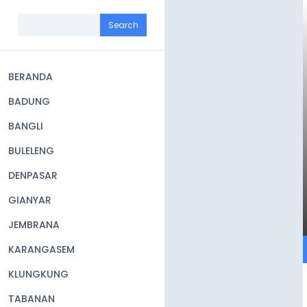
Skip
to
Search
main
content
BERANDA
Main
BADUNG
navigation
BANGLI
BULELENG
DENPASAR
GIANYAR
JEMBRANA
KARANGASEM
KLUNGKUNG
TABANAN