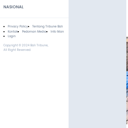
NASIONAL
Privacy Policy
Tentang Tribune Bali
Footer
Kontak
Pedoman Media
Info Iklan
Login
Copyright © 2024 Bali Tribune,
All Right Reserved.