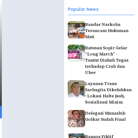
Popular News
Bandar Narkoba
Terancam Hukuman
Mati
Ratusan Sopir Gelar
“Long March” -
Tuntut Dishub Tegas
terhadap Crab dan
Uber
Layanan Trans
Sarbagita Dikeluhkan
: Lokasi Halte Jauh,
Sosialisasi Minim
Delegasi Munaslub
Golkar Sudah Final
Bansos Fiktif