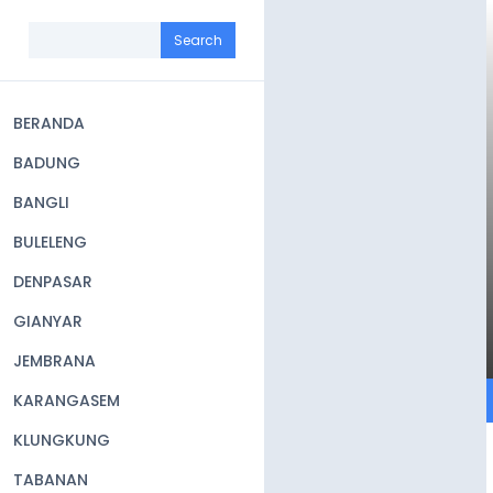
Skip
to
Search
main
content
BERANDA
Main
BADUNG
navigation
BANGLI
BULELENG
DENPASAR
GIANYAR
JEMBRANA
KARANGASEM
KLUNGKUNG
TABANAN