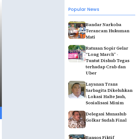
Popular News
Bandar Narkoba
Terancam Hukuman
Mati
Ratusan Sopir Gelar
“Long March” -
Tuntut Dishub Tegas
terhadap Crab dan
Uber
Layanan Trans
Sarbagita Dikeluhkan
: Lokasi Halte Jauh,
Sosialisasi Minim
Delegasi Munaslub
Golkar Sudah Final
Bansos Fiktif