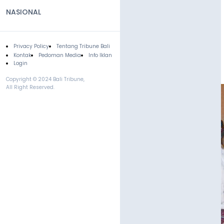
NASIONAL
Privacy Policy
Tentang Tribune Bali
Footer
Kontak
Pedoman Media
Info Iklan
Login
Copyright © 2024 Bali Tribune,
All Right Reserved.