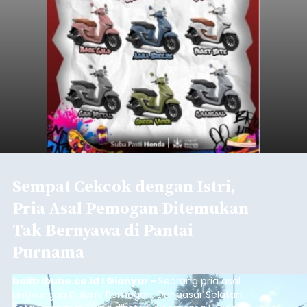
Sempat Cekcok dengan Istri,
Pria Asal Pemogan Ditemukan
Tak Bernyawa di Pantai
Purnama
balitribune.co.id I Gianyar -
Seorang pria asal
Lingkungan Dalem, Pemogan, Denpasar Selatan,