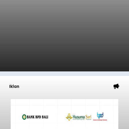
Iklan