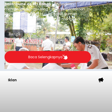
balitribune.co.id I Bangli -
Serangkian
memperingati hari ulang tahun Kemerdekaan
Republik Indonesia ( HUT RI) ke-81, Rumah
Tahanan Negara Kelas II B Bangli menggelar
kegiatan pemeriksaan kesehatan gratis, Rabu
(6/8/2026).
Bangli
Submitted by
contributor
on
Thu, 08/06/2026 - 20:56
Baca Selengkapnya
Iklan