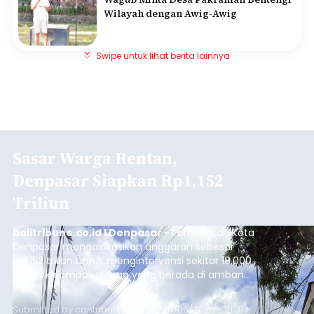
Wilayah dengan Awig-Awig
Swipe untuk lihat berita lainnya
Sasar Warga Rentan,
Denpasar Siapkan Rp1,152
Triliun
balitribune.co.id I Denpasar -
Pemerintah Kota
Denpasar mengalokasikan anggaran sebesar
Rp1,152 triliun untuk mengintervensi sekitar 18.000
warga kelompok rentan yang berada di ambang
garis kemiskinan. Langkah strategis ini diambil
guna menjaga masyarakat yang berada pada
Submitted by
contributor
on
Thu, 08/06/2026 - 21:31