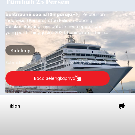
Tumbuh 25 Persen
balitribune.coo.id I Singaraja -
PT Pelabuhan
Indonesia (Persero) atau Pelindo Cabang
Celukan Bawang mencatat kinerja operasional
yang positif hingga Juli 2026. Peningkatan terlihat
dari arus kapal yang mencapai 1,48 juta Gross
Tonnage (GT), atau tumbuh 12,4 persen
Buleleng
dibandingkan periode yang sama tahun lalu
yang tercatat sebesar 1,32 juta GT.
Submitted by
contributor
on
Thu, 08/06/2026 - 20:41
Baca Selengkapnya
Iklan