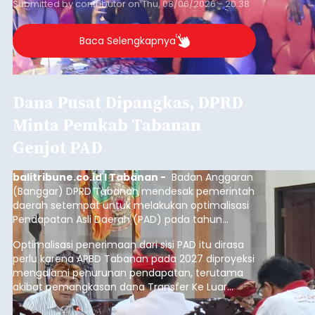
Submitted by
contributor
on
Thu, 08/06/2026 - 20:38
Baca Selengkapnya
Dana Pusat Dipangkas, DPRD
Minta Pemkab Tabanan
Genjot PAD
balitribune.co.id I Tabanan -
Badan Anggaran
(Banggar) DPRD Tabanan mendesak pemerintah
daerah setempat untuk melakukan optimalisasi
Pendapatan Asli Daerah (PAD) pada tahun
anggaran 2027.
Optimalisasi penerimaan dari sisi PAD itu dirasa
perlu karena APBD Tabanan pada 2027 diproyeksi
mengalami penurunan pendapatan, terutama
akibat pemangkasan dana Transfer Ke Luar
Daerah (TKD) dari pemerintah pusat.