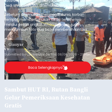
Kota Denpasar, yang diketahui bernama I Kadek
Dedi Wiranata (35), ditemukan tidak bernyawa di
pesisir Pantai Purnama, Sukawati.
Sebelum ditemukan meninggal dunia, korban
sempat memberitahukan lokasi terakhirnya
melalui pesan singkat WhatsApp dan juga
mengirimkan foto dua botol pembersih lantai ke
istrinya.
Gianyar
Submitted by
contributor
on
Thu, 08/06/2026 - 21:06
Baca Selengkapnya
Sambut HUT RI, Rutan Bangli
Gelar Pemeriksaan Kesehatan
Gratis