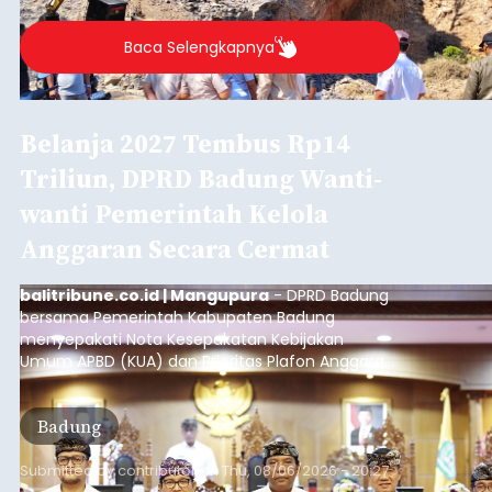
Baca Selengkapnya
Belanja 2027 Tembus Rp14
Triliun, DPRD Badung Wanti-
wanti Pemerintah Kelola
Anggaran Secara Cermat
balitribune.co.id | Mangupura
- DPRD Badung
bersama Pemerintah Kabupaten Badung
menyepakati Nota Kesepakatan Kebijakan
Umum APBD (KUA) dan Prioritas Plafon Anggaran
Sementara (PPAS) Tahun Anggaran 2027 dalam
rapat paripurna yang digelar di Gedung DPRD
Badung
Badung, Kamis (6/8/2026).
Submitted by
contributor
on
Thu, 08/06/2026 - 20:27