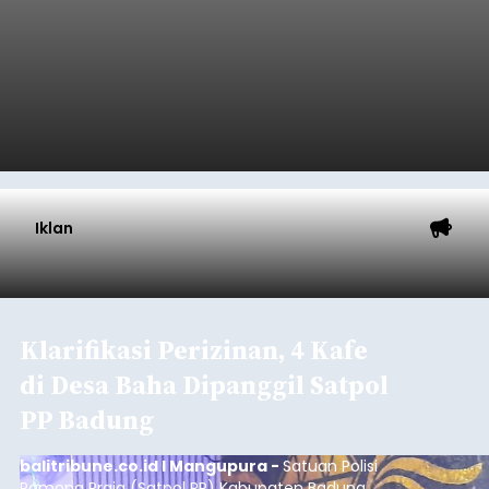
Iklan
Klarifikasi Perizinan, 4 Kafe
di Desa Baha Dipanggil Satpol
PP Badung
balitribune.co.id I Mangupura -
Satuan Polisi
Pamong Praja (Satpol PP) Kabupaten Badung