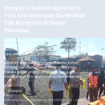
Sempat Cekcok dengan Istri,
Pria Asal Pemogan Ditemukan
Tak Bernyawa di Pantai
Purnama
balitribune.co.id I Gianyar -
Seorang pria asal
Lingkungan Dalem, Pemogan, Denpasar Selatan,
Kota Denpasar, yang diketahui bernama I Kadek
Dedi Wiranata (35), ditemukan tidak bernyawa di
pesisir Pantai Purnama, Sukawati.
Sebelum ditemukan meninggal dunia, korban
sempat memberitahukan lokasi terakhirnya
melalui pesan singkat WhatsApp dan juga
mengirimkan foto dua botol pembersih lantai ke
istrinya.
Gianyar
Submitted by
contributor
on
Thu, 08/06/2026 - 21:06