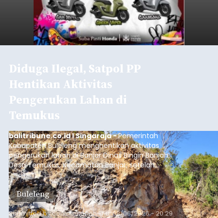
Diduga Ilegal, Satpol PP
Hentikan Aktivitas
Pengerukan Lahan di
Temukus
balitribune.co.id I Singaraja -
Pemerintah
Kabupaten Buleleng menghentikan aktivitas
pengerukan lahan di Banjar Dinas Bingin Banjah,
Desa Temukus, Kecamatan Banjar, setelah
ditemukan indikasi kegiatan pengambilan
material yang tidak sesuai dengan peruntukan
Buleleng
kawasan.
Submitted by
contributor
on
Thu, 08/06/2026 - 20:29