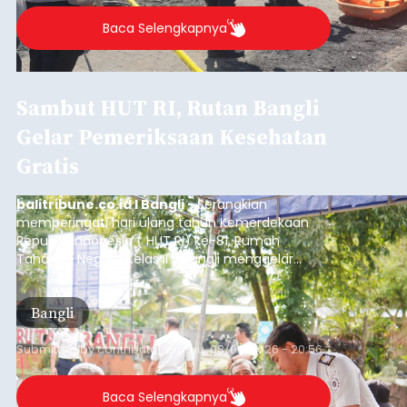
Baca Selengkapnya
Sambut HUT RI, Rutan Bangli
Gelar Pemeriksaan Kesehatan
Gratis
balitribune.co.id I Bangli -
Serangkian
memperingati hari ulang tahun Kemerdekaan
Republik Indonesia ( HUT RI) ke-81, Rumah
Tahanan Negara Kelas II B Bangli menggelar
kegiatan pemeriksaan kesehatan gratis, Rabu
(6/8/2026).
Bangli
Submitted by
contributor
on
Thu, 08/06/2026 - 20:56
Baca Selengkapnya