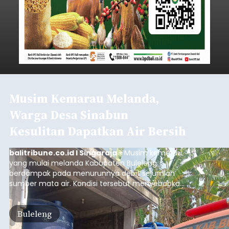
Musim Kemarau Melanda,
Warga Desa Sinabun
Kesulitan Dapatkan Air Bersih
balitribune.co.id I Singaraja -
Musim kemarau
yang mulai melanda Kabupaten Buleleng
berdampak pada menurunnya debit sejumlah
sumber mata air. Kondisi tersebut menyebabkan
warga di beberapa desa mulai mengalami
kesulitan mendapatkan air bersih, terutama
Buleleng
untuk memenuhi kebutuhan mandi, cuci, dan
kakus (MCK). Seperti yang dialami warga Desa