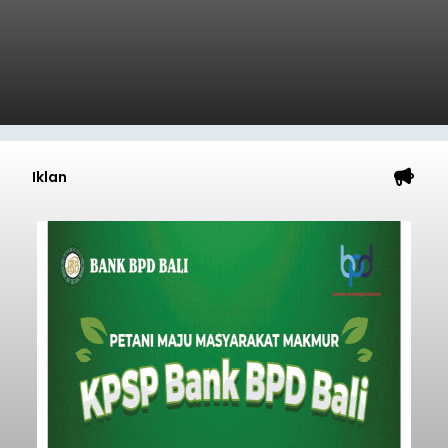
Iklan