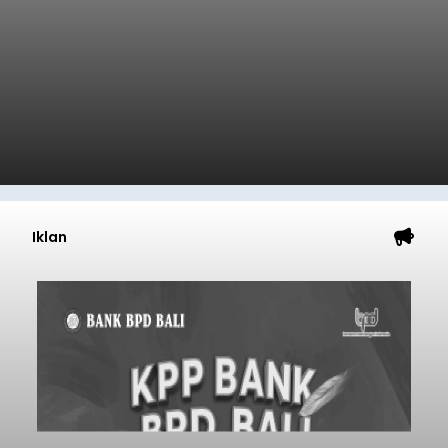
Iklan