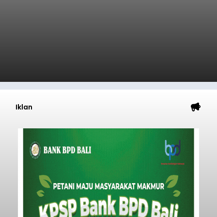
Iklan