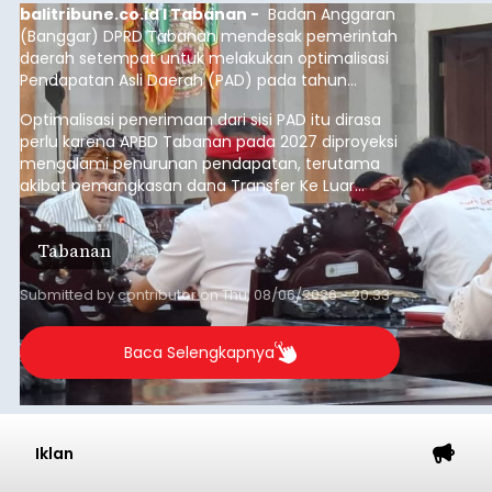
balitribune.co.id I Tabanan -
Badan Anggaran
(Banggar) DPRD Tabanan mendesak pemerintah
daerah setempat untuk melakukan optimalisasi
Pendapatan Asli Daerah (PAD) pada tahun
anggaran 2027.
Optimalisasi penerimaan dari sisi PAD itu dirasa
perlu karena APBD Tabanan pada 2027 diproyeksi
mengalami penurunan pendapatan, terutama
akibat pemangkasan dana Transfer Ke Luar
Daerah (TKD) dari pemerintah pusat.
Tabanan
Submitted by
contributor
on
Thu, 08/06/2026 - 20:33
Baca Selengkapnya
Iklan