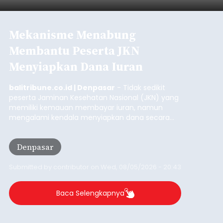
Mekanisme Menabung
Membantu Peserta JKN
Menyiapkan Dana Iuran
balitribune.co.id | Denpasar
- Tidak sedikit
peserta Jaminan Kesehatan Nasional (JKN) yang
memiliki kemauan membayar iuran, namun
mengalami kendala menyiapkan dana secara
penuh saat jatuh tempo pembayaran iuran.
Kondisi ini terutama dialami oleh peserta
Denpasar
segmen Pekerja Bukan Penerima Upah (PBPU)
yang memiliki penghasilan tidak tetap.
Submitted by
contributor
on
Wed, 08/05/2026 - 20:43
Baca Selengkapnya