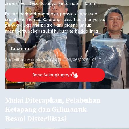
Juwuk Legi, Desa Batunya, Kecamatan Baturiti
yang terjadi beberapa waktu lalu.
Dalam perkembangannya, penyidik kepolisian
sudah memeriksa 30 orang saksi. Tidak hanya itu,
penyidik juga melibatkan ahli pidana untuk
memperkuat konstruksi hukum terhadap lima
orang tersangka yang saat ini ditahan.
Tabanan
Submitted by
contributor
on
Thu, 08/06/2026 - 06:17
Baca Selengkapnya
Mulai Diterapkan, Pelabuhan
Ketapang dan Gilimanuk
Resmi Disterilisasi