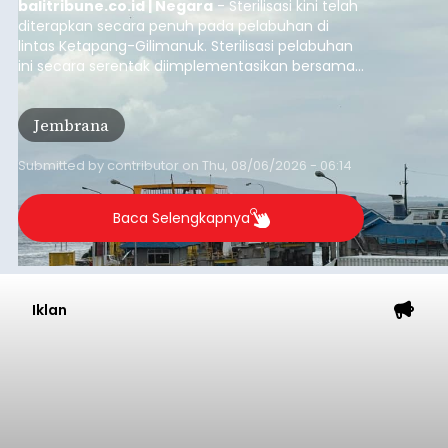
balitribune.co.id | Negara
- Sterilisasi kini telah
diterapkan secara penuh pada pelabuhan di
lintas Ketapang-Gilimanuk. Sterilisasi pelabuhan
ini secara serentak diimplementasikan bersama
empat pelabuhan utama lainnya, yakni
Pelabuhan Merak, Bakauheni, Kayangan, dan
Jembrana
Lembar pada Rabu (5/8/2026).
Submitted by
contributor
on
Thu, 08/06/2026 - 06:14
Baca Selengkapnya
Iklan