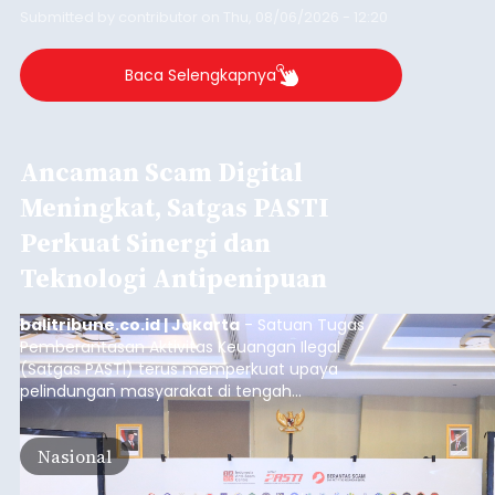
Submitted by
contributor
on
Thu, 08/06/2026 - 12:20
Baca Selengkapnya
Ancaman Scam Digital
Meningkat, Satgas PASTI
Perkuat Sinergi dan
Teknologi Antipenipuan
balitribune.co.id | Jakarta
- Satuan Tugas
Pemberantasan Aktivitas Keuangan Ilegal
(Satgas PASTI) terus memperkuat upaya
pelindungan masyarakat di tengah
meningkatnya ancaman penipuan digital yang
semakin kompleks.
Nasional