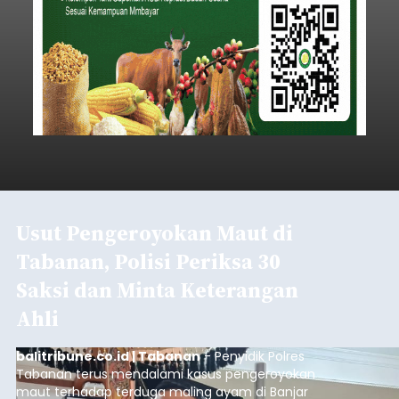
Usut Pengeroyokan Maut di
Tabanan, Polisi Periksa 30
Saksi dan Minta Keterangan
Ahli
balitribune.co.id | Tabanan
- Penyidik Polres
Tabanan terus mendalami kasus pengeroyokan
maut terhadap terduga maling ayam di Banjar