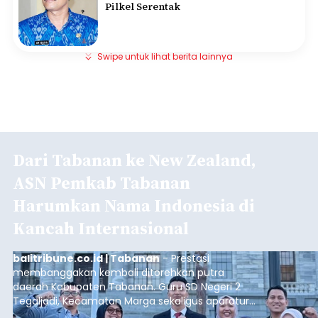
Pilkel Serentak
Swipe untuk lihat berita lainnya
Dari Tabanan ke New Zealand,
ASN Pemkab Tabanan
Harumkan Nama Indonesia di
Kancah Internasional
balitribune.co.id | Tabanan
- Prestasi
membanggakan kembali ditorehkan putra
daerah Kabupaten Tabanan. Guru SD Negeri 2
Tegaljadi, Kecamatan Marga sekaligus aparatur
sipil negara (ASN) Pemerintah Kabupaten