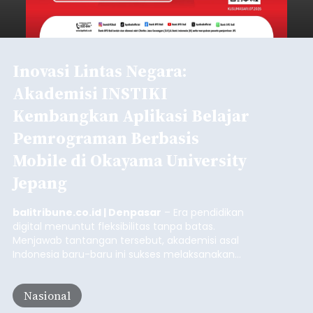
Inovasi Lintas Negara:
Akademisi INSTIKI
Kembangkan Aplikasi Belajar
Pemrograman Berbasis
Mobile di Okayama University
Jepang
balitribune.co.id | Denpasar
– Era pendidikan
digital menuntut fleksibilitas tanpa batas.
Menjawab tantangan tersebut, akademisi asal
Indonesia baru-baru ini sukses melaksanakan
program Pengabdian Kepada Masyarakat (PKM)
skala internasional di Distributed Systems
Nasional
Laboratory, Okayama University, Jepang.