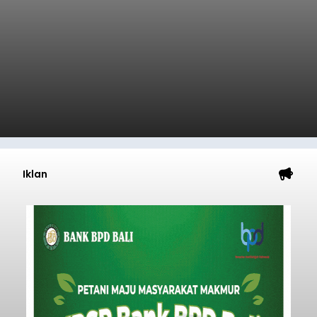
Iklan