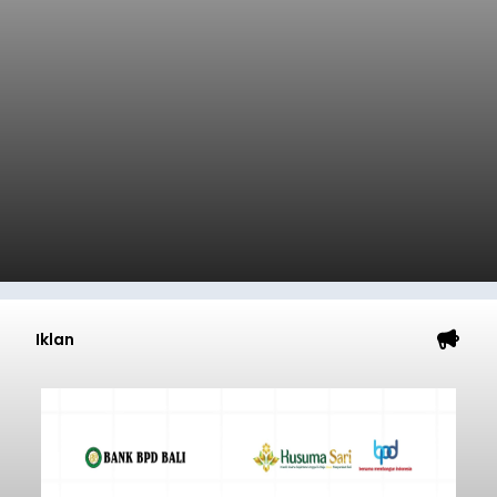
Iklan