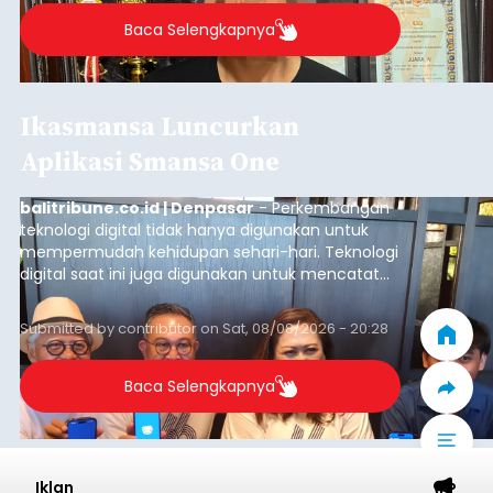
Baca Selengkapnya
Ikasmansa Luncurkan
Aplikasi Smansa One
balitribune.co.id | Denpasar
- Perkembangan
teknologi digital tidak hanya digunakan untuk
mempermudah kehidupan sehari-hari. Teknologi
digital saat ini juga digunakan untuk mencatat
dan mengelola data base alumni dari suatu
sekolah, salah satunya adalah alumni SMA 1
Submitted by
contributor
on
Sat, 08/08/2026 - 20:28
Denpasar.
Baca Selengkapnya
Iklan