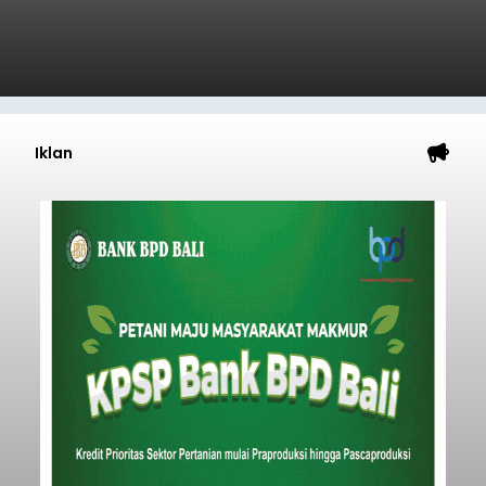
Iklan