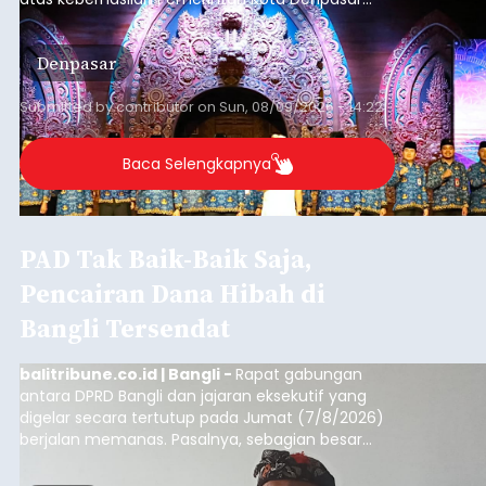
dan KORPRI Kota Denpasar dalam
mengimplementasikan program gotong royong
Denpasar
kepedulian sosial bertajuk "Sembagi Arutala".
Submitted by
contributor
on
Sun, 08/09/2026 - 14:22
Baca Selengkapnya
PAD Tak Baik-Baik Saja,
Pencairan Dana Hibah di
Bangli Tersendat
balitribune.co.id | Bangli -
Rapat gabungan
antara DPRD Bangli dan jajaran eksekutif yang
digelar secara tertutup pada Jumat (7/8/2026)
berjalan memanas. Pasalnya, sebagian besar
dana hibah yang bersumber dari pokok-pokok
pikiran (pokok-pokok pikiran/pokir) dewan hasil