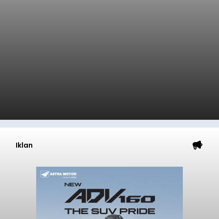
Iklan