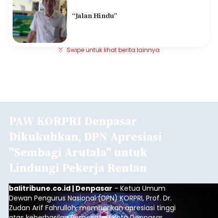
“Jalan Hindu”
Swipe untuk lihat berita lainnya
PAW KORPRI Denpasar
Dikukuhkan, DPN Apresiasi
"Sembagi Arutala" untuk
Lindungi Pekerja Rentan
balitribune.co.id | Denpasar
- Ketua Umum
Dewan Pengurus Nasional (DPN) KORPRI, Prof. Dr.
Zudan Arif Fahrulloh, memberikan apresiasi tinggi
atas keberhasilan Pemerintah Kota Denpasar