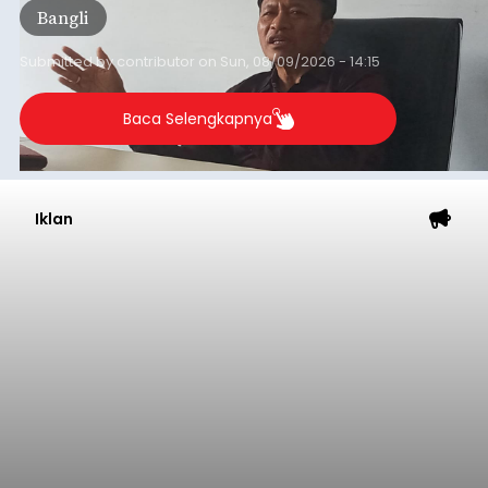
Bangli
penjaringan aspirasi masyarakat saat reses tak
kunjung cair.
Submitted by
contributor
on
Sun, 08/09/2026 - 14:15
Baca Selengkapnya
Iklan