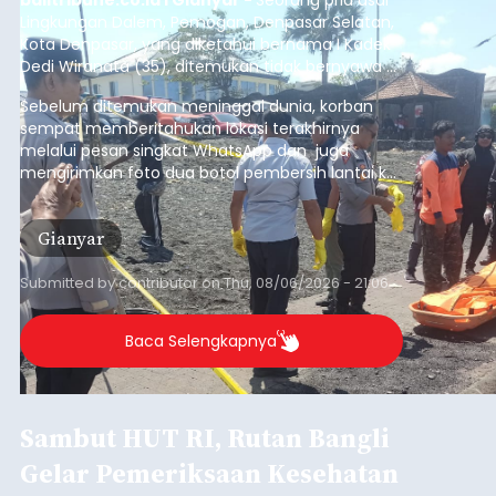
(6/8/2026).
Bangli
Submitted by
contributor
on
Thu, 08/06/2026 - 20:56
Baca Selengkapnya
Iklan