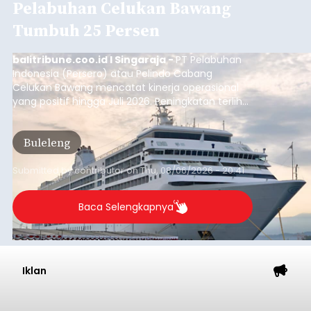
Baca Selengkapnya
Dana Pusat Dipangkas, DPRD
Minta Pemkab Tabanan
Genjot PAD
balitribune.co.id I Tabanan -
Badan Anggaran
(Banggar) DPRD Tabanan mendesak pemerintah
daerah setempat untuk melakukan optimalisasi
Pendapatan Asli Daerah (PAD) pada tahun
anggaran 2027.
Optimalisasi penerimaan dari sisi PAD itu dirasa
perlu karena APBD Tabanan pada 2027 diproyeksi
mengalami penurunan pendapatan, terutama
akibat pemangkasan dana Transfer Ke Luar
Daerah (TKD) dari pemerintah pusat.