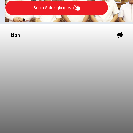
Iklan
Semester I 2026, Bank Jaga
Momentum Pertumbuhan
Kinerja
balitribune.co.id I Denpasar -
Kinerja
perbankan pada semester I tahun 2026
menunjukkan pertumbuhan kredit dan dana
pihak ketiga (DPK). Seperti di salah satu bank