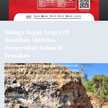
Polisi Ringkus Pengedar Sabu
Lintas Kabupaten di Bali, 123
Gram Lebih Barang Bukti
Disita
balitribune.co.id I Denpasar -
Direktorat
Reserse Narkoba (Ditresnarkoba) Polda Bali
berhasil meringkus seorang pria berinisial MMT
(28) yang diduga kuat sebagai pengedar
narkotika jenis sabu. Penangkapan ini dilakukan di
dua lokasi berbeda di wilayah Denpasar dan
Denpasar
Badung pada Selasa (4/8/2026) malam.
Submitted by
contributor
on
Thu, 08/06/2026 - 20:19
Baca Selengkapnya