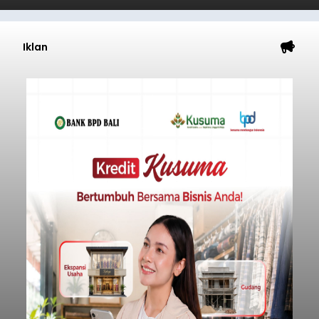
Iklan
Sempat Cekcok dengan Istri,
Pria Asal Pemogan Ditemukan
Tak Bernyawa di Pantai
Purnama
balitribune.co.id I Gianyar -
Seorang pria asal
Lingkungan Dalem, Pemogan, Denpasar Selatan,
Kota Denpasar, yang diketahui bernama I Kadek
Dedi Wiranata (35), ditemukan tidak bernyawa di
pesisir Pantai Purnama, Sukawati.
Sebelum ditemukan meninggal dunia, korban
sempat memberitahukan lokasi terakhirnya
melalui pesan singkat WhatsApp dan juga