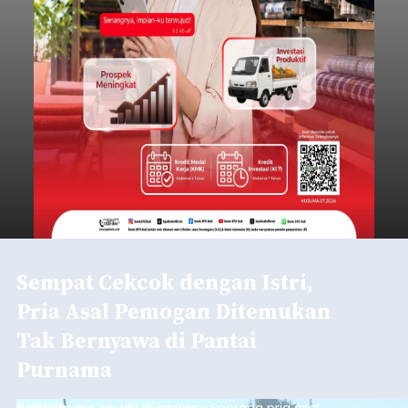
mengirimkan foto dua botol pembersih lantai ke
istrinya.
Gianyar
Submitted by
contributor
on
Thu, 08/06/2026 - 21:06
Baca Selengkapnya
Sambut HUT RI, Rutan Bangli
Gelar Pemeriksaan Kesehatan
Gratis
balitribune.co.id I Bangli -
Serangkian
memperingati hari ulang tahun Kemerdekaan
Republik Indonesia ( HUT RI) ke-81, Rumah
Tahanan Negara Kelas II B Bangli menggelar
kegiatan pemeriksaan kesehatan gratis, Rabu