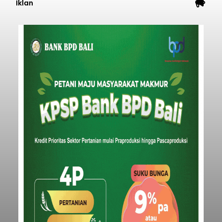
balitribune.coo.id I Singaraja -
PT Pelabuhan
Indonesia (Persero) atau Pelindo Cabang
Celukan Bawang mencatat kinerja operasional
yang positif hingga Juli 2026. Peningkatan terlihat
dari arus kapal yang mencapai 1,48 juta Gross
Tonnage (GT), atau tumbuh 12,4 persen
Buleleng
dibandingkan periode yang sama tahun lalu
yang tercatat sebesar 1,32 juta GT.
Submitted by
contributor
on
Thu, 08/06/2026 - 20:41
Baca Selengkapnya
Iklan