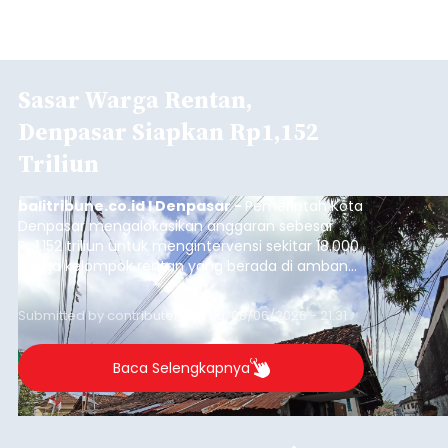
Sasar Warga Rentan,
Denpasar Siapkan Rp1,152
Triliun
balitribune.co.id I Denpasar -
Pemerintah Kota
Denpasar mengalokasikan anggaran sebesar
Rp1,152 triliun untuk mengintervensi sekitar 18.000
warga kelompok rentan yang berada di ambang
garis kemiskinan. Langkah strategis ini diambil
guna menjaga masyarakat yang berada pada
Submitted by
contributor
on
Thu, 08/06/2026 - 21:31
kelompok desil 5 dan 6 tersebut agar tidak
merosot ke kategori miskin.
Baca Selengkapnya