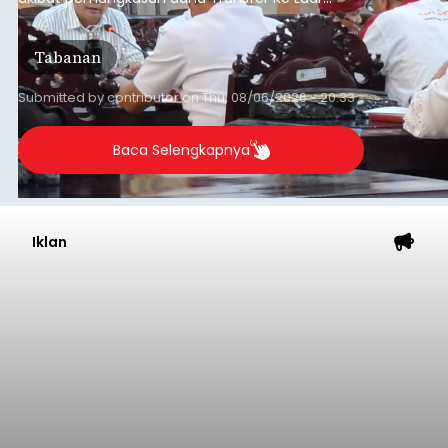
Anggaran Secara Cermat
balitribune.co.id | Mangupura
- DPRD Badung
bersama Pemerintah Kabupaten Badung
menyepakati Nota Kesepakatan Kebijakan
Umum APBD (KUA) dan Prioritas Plafon Anggaran
Sementara (PPAS) Tahun Anggaran 2027 dalam
rapat paripurna yang digelar di Gedung DPRD
Badung
Badung, Kamis (6/8/2026).
Submitted by
contributor
on
Thu, 08/06/2026 - 20:27
Baca Selengkapnya
Iklan