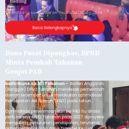
Temukus
balitribune.co.id I Singaraja -
Pemerintah
Kabupaten Buleleng menghentikan aktivitas
pengerukan lahan di Banjar Dinas Bingin Banjah,
Desa Temukus, Kecamatan Banjar, setelah
ditemukan indikasi kegiatan pengambilan
material yang tidak sesuai dengan peruntukan
Buleleng
kawasan.
Submitted by
contributor
on
Thu, 08/06/2026 - 20:29
Baca Selengkapnya
Belanja 2027 Tembus Rp14
Triliun, DPRD Badung Wanti-
wanti Pemerintah Kelola