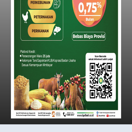
Iklan