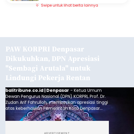
Swipe untuk lihat berita lainnya
PAW KORPRI Denpasar
Dikukuhkan, DPN Apresiasi
"Sembagi Arutala" untuk
Lindungi Pekerja Rentan
balitribune.co.id | Denpasar
- Ketua Umum
Dewan Pengurus Nasional (DPN) KORPRI, Prof. Dr.
Zudan Arif Fahrulloh, memberikan apresiasi tinggi
atas keberhasilan Pemerintah Kota Denpasar
dan KORPRI Kota Denpasar dalam
mengimplementasikan program gotong royong
kepedulian sosial bertajuk "Sembagi Arutala".
ADVERTISEMENT