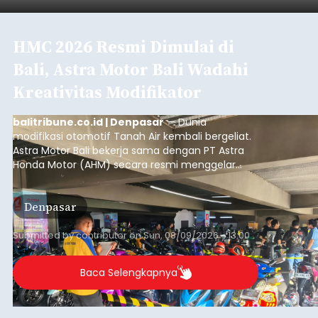
HMC 2026 Resmi Dimulai di
Bali, Astra Motor Bali Wadahi
Kreativitas Modifikator
balitribune.co.id | Denpasar
— Dunia
modifikasi otomotif Tanah Air kembali bergeliat.
Astra Motor Bali bekerja sama dengan PT Astra
Honda Motor (AHM) secara resmi menggelar
putaran pembuka (
opening round
) ajang kontes
modifikasi sepeda motor terbesar di Indonesia,
Denpasar
Honda Modif Contest (HMC) 2026, di Denpasar,
Bali.
Submitted by
contributor
on
Sun, 08/09/2026 - 13:00
Baca Selengkapnya