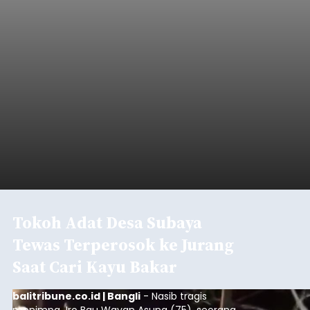
Tokoh Adat Desa Subaya
Tewas Terperosok ke Jurang
Saat Cari Kayu Bakar
balitribune.co.id | Bangli
- Nasib tragis
menimpa Jro Bau Wayan Asung (75), seorang