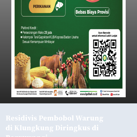
Residivis Pembobol Warung
di Klungkung Diringkus di