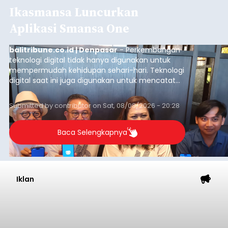
Ikasmansa Luncurkan
Aplikasi Smansa One
balitribune.co.id | Denpasar
- Perkembangan
teknologi digital tidak hanya digunakan untuk
mempermudah kehidupan sehari-hari. Teknologi
digital saat ini juga digunakan untuk mencatat
dan mengelola data base alumni dari suatu
sekolah, salah satunya adalah alumni SMA 1
Submitted by
contributor
on
Sat, 08/08/2026 - 20:28
Denpasar.
Baca Selengkapnya
Iklan