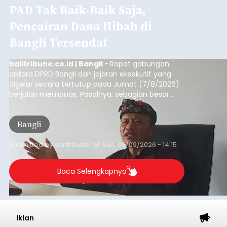
PAD Tak Baik-Baik Saja,
Pencairan Dana Hibah di
Bangli Tersendat
balitribune.co.id | Bangli -
Rapat gabungan
antara DPRD Bangli dan jajaran eksekutif yang
digelar secara tertutup pada Jumat (7/8/2026)
berjalan memanas. Pasalnya, sebagian besar
dana hibah yang bersumber dari pokok-pokok
pikiran (pokok-pokok pikiran/pokir) dewan hasil
Bangli
penjaringan aspirasi masyarakat saat reses tak
kunjung cair.
Submitted by
contributor
on
Sun, 08/09/2026 - 14:15
Baca Selengkapnya
Iklan