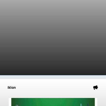
Iklan