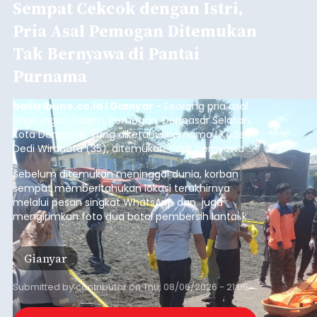
Sempat Cekcok dengan Istri,
Pria Asal Pemogan Ditemukan
Tak Bernyawa di Pantai
Purnama
balitribune.co.id I Gianyar -
Seorang pria asal
Lingkungan Dalem, Pemogan, Denpasar Selatan,
Kota Denpasar, yang diketahui bernama I Kadek
Dedi Wiranata (35), ditemukan tidak bernyawa di
pesisir Pantai Purnama, Sukawati.
Sebelum ditemukan meninggal dunia, korban
sempat memberitahukan lokasi terakhirnya
melalui pesan singkat WhatsApp dan juga
mengirimkan foto dua botol pembersih lantai ke
istrinya.
Gianyar
Submitted by
contributor
on
Thu, 08/06/2026 - 21:06