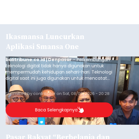
Ikasmansa Luncurkan
Aplikasi Smansa One
balitribune.co.id | Denpasar
- Perkembangan
teknologi digital tidak hanya digunakan untuk
mempermudah kehidupan sehari-hari. Teknologi
digital saat ini juga digunakan untuk mencatat
dan mengelola data base alumni dari suatu
sekolah, salah satunya adalah alumni SMA 1
Submitted by
contributor
on
Sat, 08/08/2026 - 20:28
Denpasar.
Baca Selengkapnya
Pasar Rakyat “Berbelanja dan