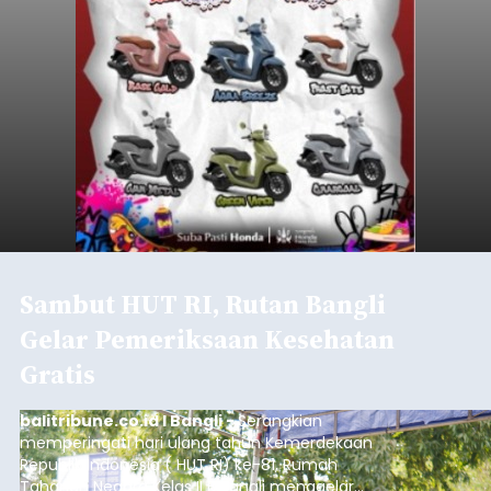
Sambut HUT RI, Rutan Bangli
Gelar Pemeriksaan Kesehatan
Gratis
balitribune.co.id I Bangli -
Serangkian
memperingati hari ulang tahun Kemerdekaan
Republik Indonesia ( HUT RI) ke-81, Rumah
Tahanan Negara Kelas II B Bangli menggelar