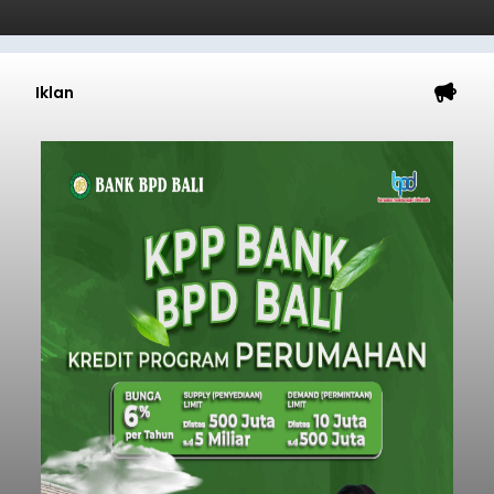
Iklan