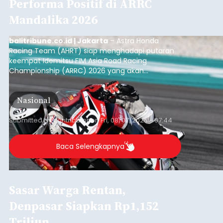
Performa Positif di ARRC
Mandalika 2026
balitribune.co.id | Jakarta
– Astra Honda
Racing Team (AHRT) siap menghadapi putaran
keempat Idemitsu FIM Asia Road Racing
Championship (ARRC) 2026 yang akan
berlangsung di Pertamina Mandalika
International Circuit, Lombok, Nusa Tenggara
Nasional
Barat, pada 7–9 Agustus 2026.
Submitted by
contributor
on
Fri, 08/07/2026 - 07:44
Baca Selengkapnya
Sasar Warga Rentan,
Denpasar Siapkan Rp1,152
Triliun