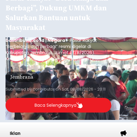
Berbagi”, Dukung UMKM dan
Salurkan Bantuan untuk
Masyarakat
balitribune.co.id | Negara
- Pasar Rakyat
“Berbelanja dan Berbagi” resmi digelar di
Kabupaten Jembrana, Jumat (7/8/2026).
Kegiatan yang digelar Gedung Kesenian Ir.
Soekarno ini memadukan pemberdayaan
ekonomi masyarakat dengan aksi sosial tersebut
Jembrana
mendapat antusiasme tinggi dan mencatat nilai
transaksi mencapai Rp672.733.200.
Submitted by
contributor
on
Sat, 08/08/2026 - 20:11
Baca Selengkapnya
Iklan