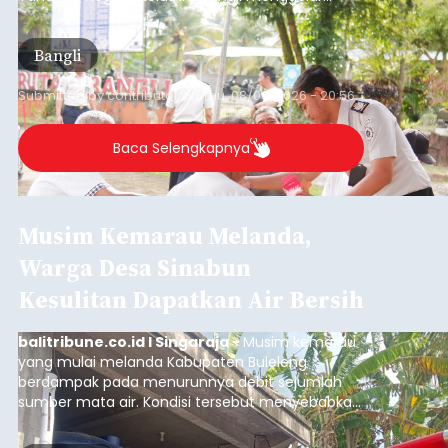
kegiatan pemeriksaan kesehatan gratis, Rabu
(6/8/2026).
Bangli
Submitted by
contributor
on
Thu, 08/06/2026 - 20:56
Baca Selengkapnya
Musim Kemarau Melanda,
Warga Desa Sinabun
Kesulitan Dapatkan Air Bersih
balitribune.co.id I Singaraja -
Musim kemarau
yang mulai melanda Kabupaten Buleleng
berdampak pada menurunnya debit sejumlah
sumber mata air. Kondisi tersebut menyebabkan
warga di beberapa desa mulai mengalami
kesulitan mendapatkan air bersih, terutama