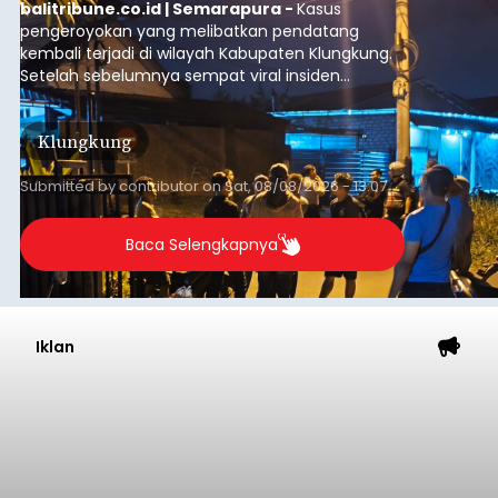
balitribune.co.id | Semarapura -
Kasus
pengeroyokan yang melibatkan pendatang
kembali terjadi di wilayah Kabupaten Klungkung.
Setelah sebelumnya sempat viral insiden
keributan di barat Pasar Galiran, peristiwa serupa
kini menimpa seorang pemuda asal Kabupaten
Klungkung
Sumba Barat Daya (SBD), Nusa Tenggara Timur
(NTT).
Submitted by
contributor
on
Sat, 08/08/2026 - 13:07
Baca Selengkapnya
Iklan