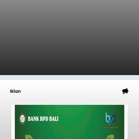
Iklan