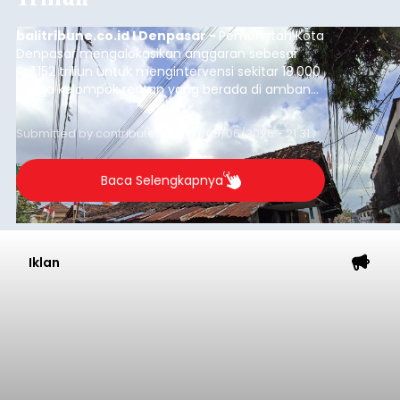
balitribune.co.id I Denpasar -
Pemerintah Kota
Denpasar mengalokasikan anggaran sebesar
Rp1,152 triliun untuk mengintervensi sekitar 18.000
warga kelompok rentan yang berada di ambang
garis kemiskinan. Langkah strategis ini diambil
guna menjaga masyarakat yang berada pada
Submitted by
contributor
on
Thu, 08/06/2026 - 21:31
kelompok desil 5 dan 6 tersebut agar tidak
merosot ke kategori miskin.
Baca Selengkapnya
Iklan