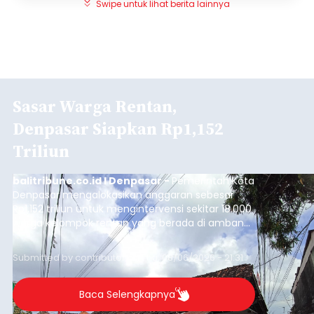
Swipe untuk lihat berita lainnya
Sasar Warga Rentan,
Denpasar Siapkan Rp1,152
Triliun
balitribune.co.id I Denpasar -
Pemerintah Kota
Denpasar mengalokasikan anggaran sebesar
Rp1,152 triliun untuk mengintervensi sekitar 18.000
warga kelompok rentan yang berada di ambang
garis kemiskinan. Langkah strategis ini diambil
guna menjaga masyarakat yang berada pada
Submitted by
contributor
on
Thu, 08/06/2026 - 21:31
kelompok desil 5 dan 6 tersebut agar tidak
merosot ke kategori miskin.
Baca Selengkapnya