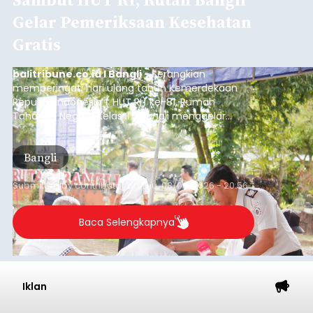
Gelar Pemeriksaan Kesehatan
Gratis
balitribune.co.id I Bangli -
Serangkian
memperingati hari ulang tahun Kemerdekaan
Republik Indonesia ( HUT RI) ke-81, Rumah
Tahanan Negara Kelas II B Bangli menggelar
kegiatan pemeriksaan kesehatan gratis, Rabu
(6/8/2026).
Bangli
Submitted by
contributor
on
Thu, 08/06/2026 - 20:56
Baca Selengkapnya
Iklan