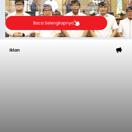
Iklan