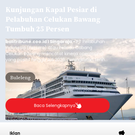
Kunjungan Kapal Pesiar di
Pelabuhan Celukan Bawang
Tumbuh 25 Persen
balitribune.coo.id I Singaraja -
PT Pelabuhan
Indonesia (Persero) atau Pelindo Cabang
Celukan Bawang mencatat kinerja operasional
yang positif hingga Juli 2026. Peningkatan terlihat
dari arus kapal yang mencapai 1,48 juta Gross
Tonnage (GT), atau tumbuh 12,4 persen
Buleleng
dibandingkan periode yang sama tahun lalu
yang tercatat sebesar 1,32 juta GT.
Submitted by
contributor
on
Thu, 08/06/2026 - 20:41
Baca Selengkapnya
Iklan