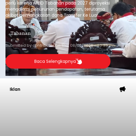
perlu karena APBD Tabanan pada 2027 diproyeksi
mengalami penurunan pendapatan, terutama
akibat pemangkasan dana Transfer Ke Luar
Daerah (TKD) dari pemerintah pusat.
Tabanan
Submitted by
contributor
on
Thu, 08/06/2026 - 20:33
Baca Selengkapnya
Iklan