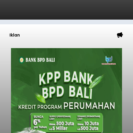
Iklan