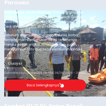
Purnama
balitribune.co.id I Gianyar -
Seorang pria asal
Lingkungan Dalem, Pemogan, Denpasar Selatan,
Kota Denpasar, yang diketahui bernama I Kadek
Dedi Wiranata (35), ditemukan tidak bernyawa di
pesisir Pantai Purnama, Sukawati.
Sebelum ditemukan meninggal dunia, korban
sempat memberitahukan lokasi terakhirnya
melalui pesan singkat WhatsApp dan juga
mengirimkan foto dua botol pembersih lantai ke
istrinya.
Gianyar
Submitted by
contributor
on
Thu, 08/06/2026 - 21:06
Baca Selengkapnya
Sambut HUT RI, Rutan Bangli