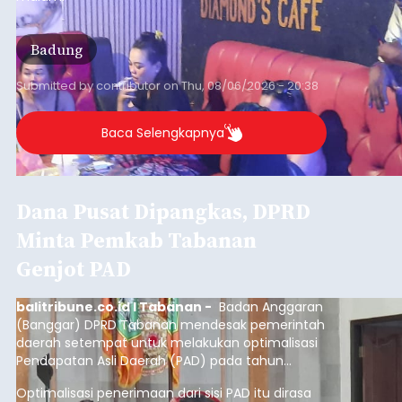
Badung
Submitted by
contributor
on
Thu, 08/06/2026 - 20:38
Baca Selengkapnya
Dana Pusat Dipangkas, DPRD
Minta Pemkab Tabanan
Genjot PAD
balitribune.co.id I Tabanan -
Badan Anggaran
(Banggar) DPRD Tabanan mendesak pemerintah
daerah setempat untuk melakukan optimalisasi
Pendapatan Asli Daerah (PAD) pada tahun
anggaran 2027.
Optimalisasi penerimaan dari sisi PAD itu dirasa