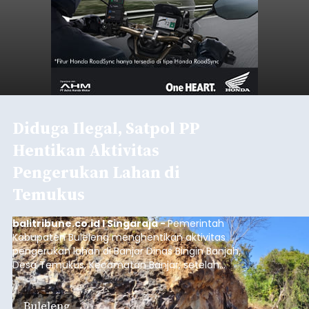
Belanja 2027 Tembus Rp14
Triliun, DPRD Badung Wanti-
wanti Pemerintah Kelola
Anggaran Secara Cermat
balitribune.co.id | Mangupura
- DPRD Badung
bersama Pemerintah Kabupaten Badung
menyepakati Nota Kesepakatan Kebijakan
Umum APBD (KUA) dan Prioritas Plafon Anggaran
Sementara (PPAS) Tahun Anggaran 2027 dalam
rapat paripurna yang digelar di Gedung DPRD
Badung
Badung, Kamis (6/8/2026).
Submitted by
contributor
on
Thu, 08/06/2026 - 20:27
Baca Selengkapnya