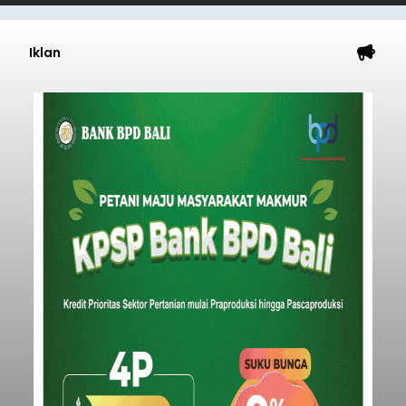
Iklan