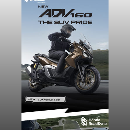
Diduga Ilegal, Satpol PP
Hentikan Aktivitas
Pengerukan Lahan di
Temukus
balitribune.co.id I Singaraja -
Pemerintah
Kabupaten Buleleng menghentikan aktivitas
pengerukan lahan di Banjar Dinas Bingin Banjah,
Desa Temukus, Kecamatan Banjar, setelah
ditemukan indikasi kegiatan pengambilan
material yang tidak sesuai dengan peruntukan
Buleleng
kawasan.
Submitted by
contributor
on
Thu, 08/06/2026 - 20:29
Baca Selengkapnya