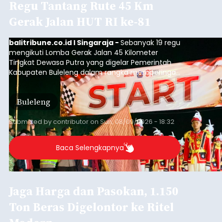
Regu Tantang Rute 45 Km
Gerak Jalan HUT RI ke-81
balitribune.co.id I Singaraja -
Sebanyak 19 regu
mengikuti Lomba Gerak Jalan 45 Kilometer
Tingkat Dewasa Putra yang digelar Pemerintah
Kabupaten Buleleng dalam rangka memperingati
HUT ke-81 Kemerdekaan Republik Indonesia.
Lomba resmi dimulai dari Lapangan Sepak Bola
Buleleng
Desa Celukan Bawang, Sabtu (8/8/2026) malam.
Submitted by
contributor
on
Sun, 08/09/2026 - 18:32
Baca Selengkapnya
Jaga Harga dan Pasokan, 1.150
Ton Beras Digelontor ke Ritel