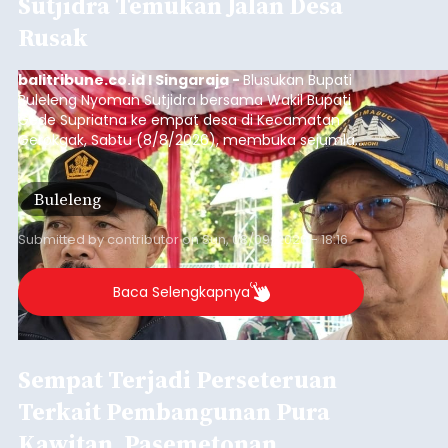
Sutjidra Temukan Jalan Desa
Rusak
balitribune.co.id I Singaraja -
Blusukan Bupati
Buleleng Nyoman Sutjidra bersama Wakil Bupati
Gede Supriatna ke empat desa di Kecamatan
Gerokgak, Sabtu (8/8/2026), membuka sejumlah
persoalan yang masih dihadapi masyarakat. Dari
jalan desa yang rusak hingga potensi pertanian
Buleleng
yang belum optimal, semuanya menjadi
perhatian pemerintah daerah.
Submitted by
contributor
on
Sun, 08/09/2026 - 18:16
Baca Selengkapnya
Sempat Terjadi Perseteruan
Terkait Pembangunan Pura
Kawitan, Pasemetonan