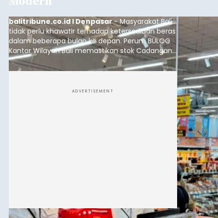
Modern
balitribune.co.id I Denpasar
- Masyarakat Bali
tidak perlu khawatir terhadap ketersediaan beras
dalam beberapa bulan ke depan. Perum BULOG
Kantor Wilayah Bali memastikan stok Cadangan
Beras Pemerintah (CBP) masih dalam kondisi
aman, bahkan diproyeksikan mampu memenuhi
kebutuhan masyarakat hingga sekitar 10 bulan.
ADVERTISEMENT