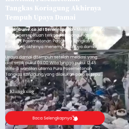
Tangkas Koriagung Akhirnya
Tempuh Upaya Damai
balitribune.co.id I Semarapura -
Meski sempat
terjadi perseteruan terkait pembangunan di Pura
Kawitan, Pasemetonan Pangeran Tangkas
Koriagung akhirnya menempuh upaya damai,
pada Minggu (9/8/2026).
Upaya damai ditempuh setelah mediasi yang
alot sejak pukul 09.00 Wita hingga pukul 12.45
Wita di wantilan utama Pura Pasemetonan
Tangkas Koriagung,yang dilakukan para sesepuh
kedua belah pihak yang berseberangan.
Klungkung
Submitted by
contributor
on
Sun, 08/09/2026 - 17:38
Baca Selengkapnya