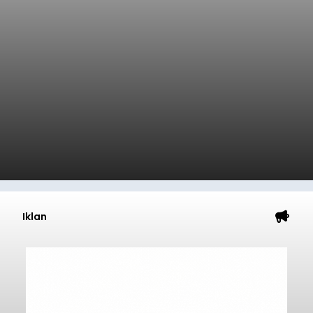
Iklan