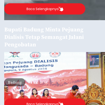
Baca Selengkapnya
Bupati Badung Minta Pejuang
Dialisis Tetap Semangat Jalani
Pengobatan
balitribune.co.id | Mangupura
- Bupati Badung
I Wayan Adi Arnawa meminta pasien yang
menjalani terapi dialisis untuk tetap semangat
dan tidak berputus asa. Pesan itu
disampaikannya saat menghadiri Sarasehan
Pejuang Dialisis yang digelar RSD Mangusada di
Badung
Ruang Kertha Gosana, Puspem Badung, Minggu
(9/8/2026).
Submitted by
contributor
on
Sun, 08/09/2026 - 18:44
Baca Selengkapnya