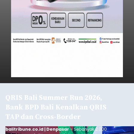
QRIS Bali Summer Run 2026,
Bank BPD Bali Kenalkan QRIS
TAP dan Cross-Border
balitribune.co.id | Denpasar
- Sebanyak 2.000