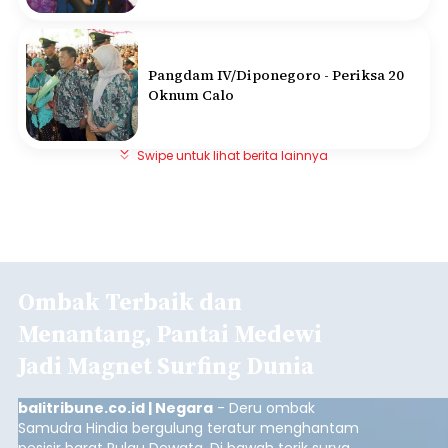
Pangdam IV/Diponegoro - Periksa 20
Oknum Calo
Swipe untuk lihat berita lainnya
Ombak Terbaik dan
Menantang, Pantai Medewi
Jadi Magnet Surfing Dunia
balitribune.co.id | Negara
- Deru ombak
Samudra Hindia bergulung teratur menghantam
pesisir barat Pulau Dewata. Di bawah terik surya,