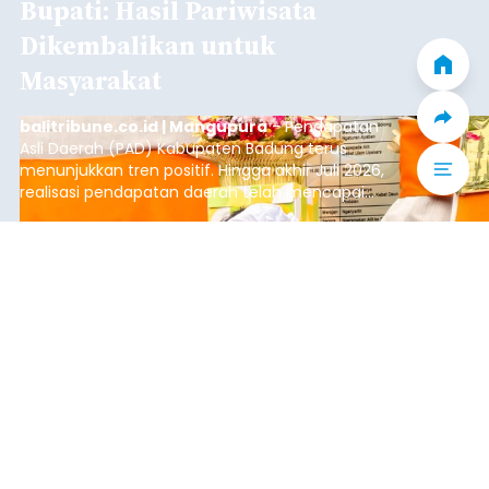
Bupati: Hasil Pariwisata
Dikembalikan untuk
Masyarakat
balitribune.co.id | Mangupura
- Pendapatan
Asli Daerah (PAD) Kabupaten Badung terus
menunjukkan tren positif. Hingga akhir Juli 2026,
realisasi pendapatan daerah telah mencapai
Rp4,1 triliun atau rata-rata sekitar Rp730 miliar
per bulan, meningkat signifikan dibandingkan
Badung
rata-rata penerimaan sebelumnya yang berkisar
Rp350 miliar hingga Rp400 miliar per bulan.
Submitted by
contributor
on
Sun, 08/09/2026 - 17:37
Baca Selengkapnya
Suspek Rabies, Bocah 7 Tahun
Takut Terhadap Air dan Terus