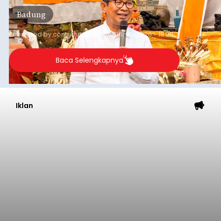
per bulan, meningkat signifikan dibandingkan
Badung
rata-rata penerimaan sebelumnya yang berkisar
Rp350 miliar hingga Rp400 miliar per bulan.
Submitted by
contributor
on
Sun, 08/09/2026 - 18:22
Baca Selengkapnya
Iklan