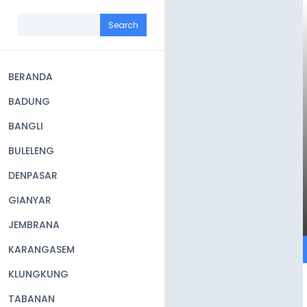
Skip
to
Search
main
content
BERANDA
Main
BADUNG
navigation
BANGLI
BULELENG
DENPASAR
GIANYAR
JEMBRANA
KARANGASEM
KLUNGKUNG
TABANAN