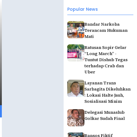
Popular News
Bandar Narkoba
Terancam Hukuman
Mati
Ratusan Sopir Gelar
“Long March” -
Tuntut Dishub Tegas
terhadap Crab dan
Uber
Layanan Trans
Sarbagita Dikeluhkan
: Lokasi Halte Jauh,
Sosialisasi Minim
Delegasi Munaslub
Golkar Sudah Final
Bansos Fiktif