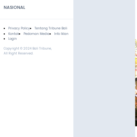
NASIONAL
Privacy Policy
Tentang Tribune Bali
Footer
Kontak
Pedoman Media
Info Iklan
Login
Copyright © 2024 Bali Tribune,
All Right Reserved.