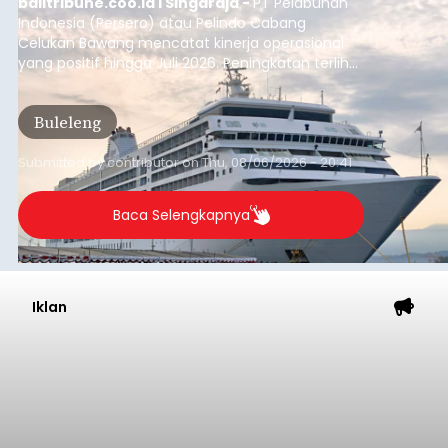
balitribune.coo.id I Singaraja -
PT Pelabuhan
Indonesia (Persero) atau Pelindo Cabang
Celukan Bawang mencatat kinerja operasional
yang positif hingga Juli 2026. Peningkatan terlihat
dari arus kapal yang mencapai 1,48 juta Gross
Tonnage (GT), atau tumbuh 12,4 persen
Buleleng
dibandingkan periode yang sama tahun lalu
yang tercatat sebesar 1,32 juta GT.
Submitted by
contributor
on
Thu, 08/06/2026 - 20:41
Baca Selengkapnya
Iklan