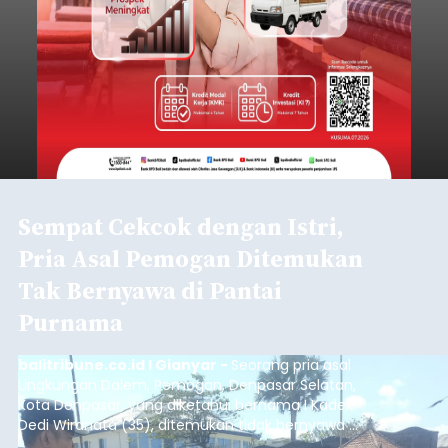
Sempat Cekcok dengan Istri,
Pria Asal Pemogan Ditemukan
Tak Bernyawa di Pantai
Purnama
balitribune.co.id I Gianyar -
Seorang pria asal
Lingkungan Dalem, Pemogan, Denpasar Selatan,
Kota Denpasar, yang diketahui bernama I Kadek
Dedi Wiranata (35), ditemukan tidak bernyawa di
pesisir Pantai Purnama, Sukawati.