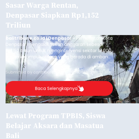
Sasar Warga Rentan,
Denpasar Siapkan Rp1,152
Triliun
balitribune.co.id I Denpasar -
Pemerintah Kota
Denpasar mengalokasikan anggaran sebesar
Rp1,152 triliun untuk mengintervensi sekitar 18.000
warga kelompok rentan yang berada di ambang
garis kemiskinan. Langkah strategis ini diambil
guna menjaga masyarakat yang berada pada
Submitted by
contributor
on
Thu, 08/06/2026 - 21:31
kelompok desil 5 dan 6 tersebut agar tidak
merosot ke kategori miskin.
Baca Selengkapnya
Lewat Program TPBIS, Siswa
Belajar Aksara dan Masatua
Bali