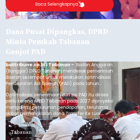
Baca Selengkapnya
Dana Pusat Dipangkas, DPRD
Minta Pemkab Tabanan
Genjot PAD
balitribune.co.id I Tabanan -
Badan Anggaran
(Banggar) DPRD Tabanan mendesak pemerintah
daerah setempat untuk melakukan optimalisasi
Pendapatan Asli Daerah (PAD) pada tahun
anggaran 2027.
Optimalisasi penerimaan dari sisi PAD itu dirasa
perlu karena APBD Tabanan pada 2027 diproyeksi
mengalami penurunan pendapatan, terutama
akibat pemangkasan dana Transfer Ke Luar
Daerah (TKD) dari pemerintah pusat.
Tabanan