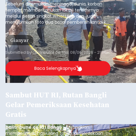
Sebelum ditemukan meninggal dunia, korban
sempat memberitahukan lokasi terakhirnya
melalui pesan singkat WhatsApp dan juga
mengirimkan foto dua botol pembersih lantai ke
istrinya.
Gianyar
Submitted by
contributor
on
Thu, 08/06/2026 - 21:06
Baca Selengkapnya
Sambut HUT RI, Rutan Bangli
Gelar Pemeriksaan Kesehatan
Gratis
balitribune.co.id I Bangli -
Serangkian
memperingati hari ulang tahun Kemerdekaan