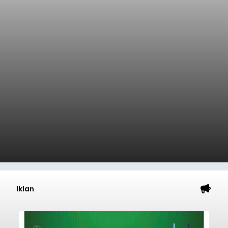
Iklan