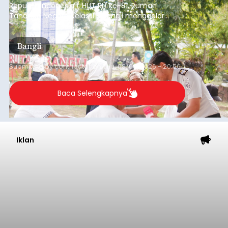
Republik Indonesia ( HUT RI) ke-81, Rumah
Tahanan Negara Kelas II B Bangli menggelar
kegiatan pemeriksaan kesehatan gratis, Rabu
(6/8/2026).
Bangli
Submitted by
contributor
on
Thu, 08/06/2026 - 20:56
Baca Selengkapnya
Iklan