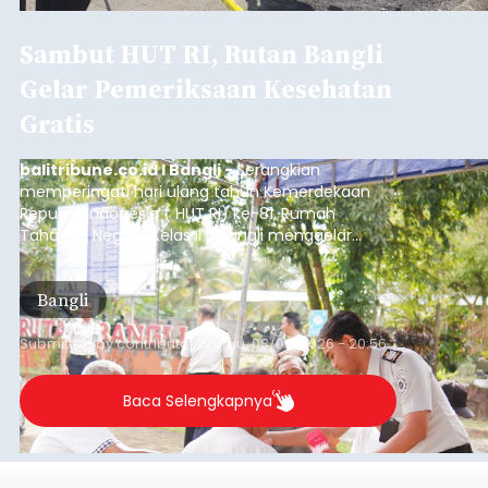
Sambut HUT RI, Rutan Bangli
Gelar Pemeriksaan Kesehatan
Gratis
balitribune.co.id I Bangli -
Serangkian
memperingati hari ulang tahun Kemerdekaan
Republik Indonesia ( HUT RI) ke-81, Rumah
Tahanan Negara Kelas II B Bangli menggelar
kegiatan pemeriksaan kesehatan gratis, Rabu
(6/8/2026).
Bangli
Submitted by
contributor
on
Thu, 08/06/2026 - 20:56
Baca Selengkapnya