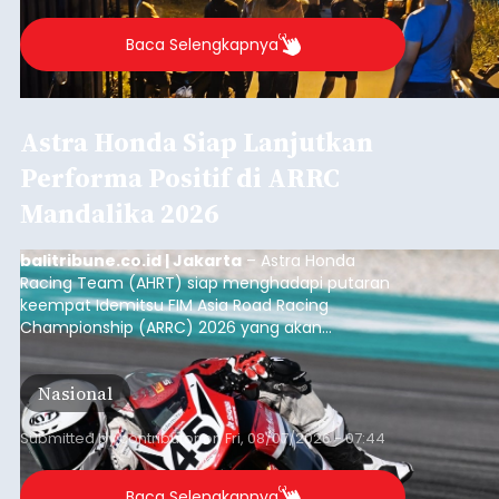
Baca Selengkapnya
Astra Honda Siap Lanjutkan
Performa Positif di ARRC
Mandalika 2026
balitribune.co.id | Jakarta
– Astra Honda
Racing Team (AHRT) siap menghadapi putaran
keempat Idemitsu FIM Asia Road Racing
Championship (ARRC) 2026 yang akan
berlangsung di Pertamina Mandalika
International Circuit, Lombok, Nusa Tenggara
Nasional
Barat, pada 7–9 Agustus 2026.
Submitted by
contributor
on
Fri, 08/07/2026 - 07:44
Baca Selengkapnya