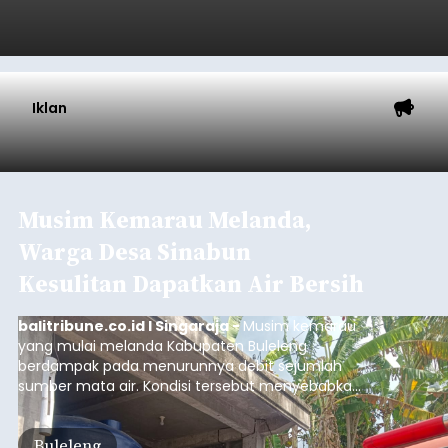
Iklan
Musim Kemarau Melanda,
Warga Desa Sinabun
Kesulitan Dapatkan Air Bersih
balitribune.co.id I Singaraja -
Musim kemarau
yang mulai melanda Kabupaten Buleleng
berdampak pada menurunnya debit sejumlah
sumber mata air. Kondisi tersebut menyebabkan
warga di beberapa desa mulai mengalami
kesulitan mendapatkan air bersih, terutama
Buleleng
untuk memenuhi kebutuhan mandi, cuci, dan