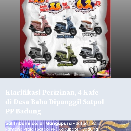
Klarifikasi Perizinan, 4 Kafe
di Desa Baha Dipanggil Satpol
PP Badung
balitribune.co.id I Mangupura -
Satuan Polisi
Pamong Praja (Satpol PP) Kabupaten Badung