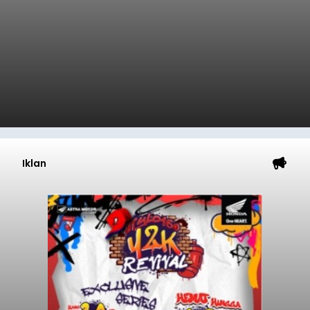
Iklan