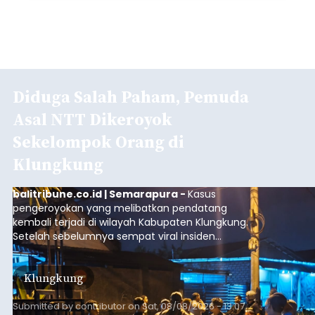
Diduga Salah Paham, Pemuda
Asal NTT Dikeroyok
Sekelompok Orang di
Klungkung
balitribune.co.id | Semarapura -
Kasus
pengeroyokan yang melibatkan pendatang
kembali terjadi di wilayah Kabupaten Klungkung.
Setelah sebelumnya sempat viral insiden
keributan di barat Pasar Galiran, peristiwa serupa
kini menimpa seorang pemuda asal Kabupaten
Klungkung
Sumba Barat Daya (SBD), Nusa Tenggara Timur
(NTT).
Submitted by
contributor
on
Sat, 08/08/2026 - 13:07