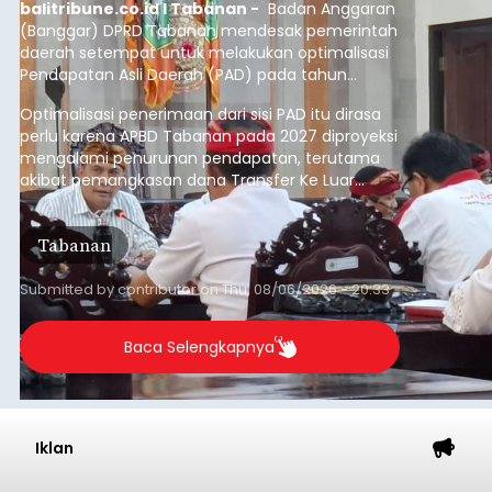
balitribune.co.id I Tabanan -
Badan Anggaran
(Banggar) DPRD Tabanan mendesak pemerintah
daerah setempat untuk melakukan optimalisasi
Pendapatan Asli Daerah (PAD) pada tahun
anggaran 2027.
Optimalisasi penerimaan dari sisi PAD itu dirasa
perlu karena APBD Tabanan pada 2027 diproyeksi
mengalami penurunan pendapatan, terutama
akibat pemangkasan dana Transfer Ke Luar
Daerah (TKD) dari pemerintah pusat.
Tabanan
Submitted by
contributor
on
Thu, 08/06/2026 - 20:33
Baca Selengkapnya
Iklan