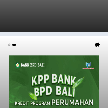
Iklan