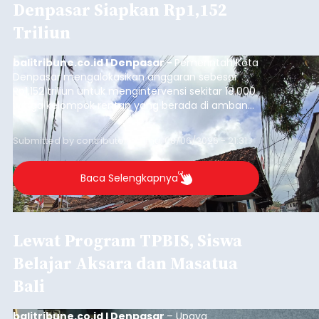
Denpasar Siapkan Rp1,152
Triliun
balitribune.co.id I Denpasar -
Pemerintah Kota
Denpasar mengalokasikan anggaran sebesar
Rp1,152 triliun untuk mengintervensi sekitar 18.000
warga kelompok rentan yang berada di ambang
garis kemiskinan. Langkah strategis ini diambil
guna menjaga masyarakat yang berada pada
Submitted by
contributor
on
Thu, 08/06/2026 - 21:31
kelompok desil 5 dan 6 tersebut agar tidak
merosot ke kategori miskin.
Baca Selengkapnya
Lewat Program TPBIS, Siswa
Belajar Aksara dan Masatua
Bali
balitribune.co.id I Denpasar
– Upaya