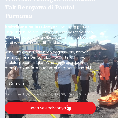
Tak Bernyawa di Pantai
Purnama
balitribune.co.id I Gianyar -
Seorang pria asal
Lingkungan Dalem, Pemogan, Denpasar Selatan,
Kota Denpasar, yang diketahui bernama I Kadek
Dedi Wiranata (35), ditemukan tidak bernyawa di
pesisir Pantai Purnama, Sukawati.
Sebelum ditemukan meninggal dunia, korban
sempat memberitahukan lokasi terakhirnya
melalui pesan singkat WhatsApp dan juga
mengirimkan foto dua botol pembersih lantai ke
istrinya.
Gianyar
Submitted by
contributor
on
Thu, 08/06/2026 - 21:06
Baca Selengkapnya