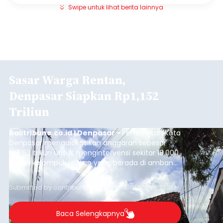
Swipe untuk lihat berita lainnya
Sasar Warga Rentan,
Denpasar Siapkan Rp1,152
Triliun
balitribune.co.id I Denpasar -
Pemerintah Kota
Denpasar mengalokasikan anggaran sebesar
Rp1,152 triliun untuk mengintervensi sekitar 18.000
warga kelompok rentan yang berada di ambang
garis kemiskinan. Langkah strategis ini diambil
guna menjaga masyarakat yang berada pada
Submitted by
contributor
on
Thu, 08/06/2026 - 21:31
kelompok desil 5 dan 6 tersebut agar tidak
merosot ke kategori miskin.
Baca Selengkapnya