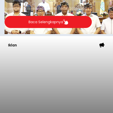
Submitted by
contributor
on
Thu, 08/06/2026 - 20:27
Baca Selengkapnya
Iklan