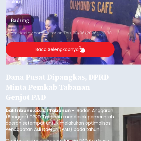
malam.
Badung
Submitted by
contributor
on
Thu, 08/06/2026 - 20:38
Baca Selengkapnya
Dana Pusat Dipangkas, DPRD
Minta Pemkab Tabanan
Genjot PAD
balitribune.co.id I Tabanan -
Badan Anggaran
(Banggar) DPRD Tabanan mendesak pemerintah
daerah setempat untuk melakukan optimalisasi
Pendapatan Asli Daerah (PAD) pada tahun
anggaran 2027.
Optimalisasi penerimaan dari sisi PAD itu dirasa