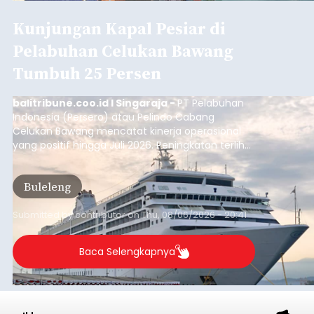
Kunjungan Kapal Pesiar di
Pelabuhan Celukan Bawang
Tumbuh 25 Persen
balitribune.coo.id I Singaraja -
PT Pelabuhan
Indonesia (Persero) atau Pelindo Cabang
Celukan Bawang mencatat kinerja operasional
yang positif hingga Juli 2026. Peningkatan terlihat
dari arus kapal yang mencapai 1,48 juta Gross
Tonnage (GT), atau tumbuh 12,4 persen
Buleleng
dibandingkan periode yang sama tahun lalu
yang tercatat sebesar 1,32 juta GT.
Submitted by
contributor
on
Thu, 08/06/2026 - 20:41
Baca Selengkapnya