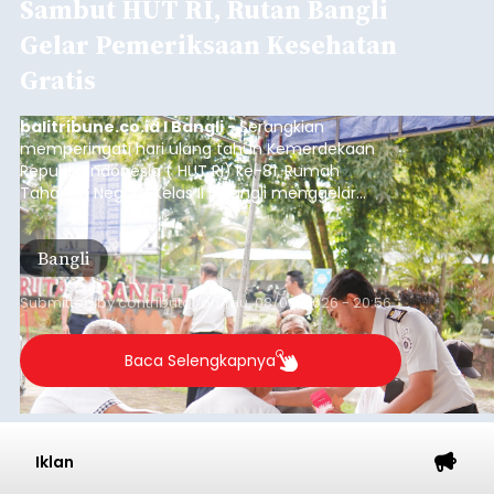
Sambut HUT RI, Rutan Bangli
Gelar Pemeriksaan Kesehatan
Gratis
balitribune.co.id I Bangli -
Serangkian
memperingati hari ulang tahun Kemerdekaan
Republik Indonesia ( HUT RI) ke-81, Rumah
Tahanan Negara Kelas II B Bangli menggelar
kegiatan pemeriksaan kesehatan gratis, Rabu
(6/8/2026).
Bangli
Submitted by
contributor
on
Thu, 08/06/2026 - 20:56
Baca Selengkapnya
Iklan