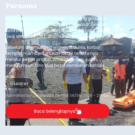
Purnama
balitribune.co.id I Gianyar -
Seorang pria asal
Lingkungan Dalem, Pemogan, Denpasar Selatan,
Kota Denpasar, yang diketahui bernama I Kadek
Dedi Wiranata (35), ditemukan tidak bernyawa di
pesisir Pantai Purnama, Sukawati.
Sebelum ditemukan meninggal dunia, korban
sempat memberitahukan lokasi terakhirnya
melalui pesan singkat WhatsApp dan juga
mengirimkan foto dua botol pembersih lantai ke
istrinya.
Gianyar
Submitted by
contributor
on
Thu, 08/06/2026 - 21:06
Baca Selengkapnya