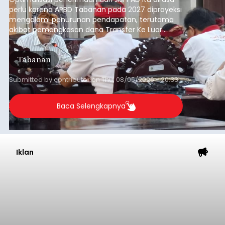
perlu karena APBD Tabanan pada 2027 diproyeksi
mengalami penurunan pendapatan, terutama
akibat pemangkasan dana Transfer Ke Luar
Daerah (TKD) dari pemerintah pusat.
Tabanan
Submitted by
contributor
on
Thu, 08/06/2026 - 20:33
Baca Selengkapnya
Iklan