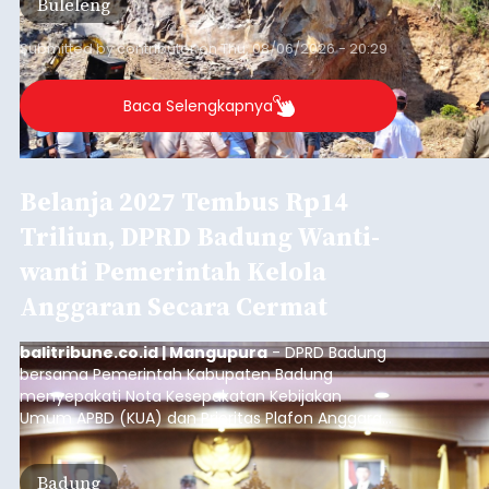
Buleleng
kawasan.
Submitted by
contributor
on
Thu, 08/06/2026 - 20:29
Baca Selengkapnya
Belanja 2027 Tembus Rp14
Triliun, DPRD Badung Wanti-
wanti Pemerintah Kelola
Anggaran Secara Cermat
balitribune.co.id | Mangupura
- DPRD Badung
bersama Pemerintah Kabupaten Badung
menyepakati Nota Kesepakatan Kebijakan
Umum APBD (KUA) dan Prioritas Plafon Anggaran
Sementara (PPAS) Tahun Anggaran 2027 dalam
rapat paripurna yang digelar di Gedung DPRD
Badung
Badung, Kamis (6/8/2026).