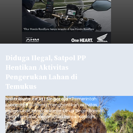
Diduga Ilegal, Satpol PP
Hentikan Aktivitas
Pengerukan Lahan di
Temukus
balitribune.co.id I Singaraja -
Pemerintah
Kabupaten Buleleng menghentikan aktivitas
pengerukan lahan di Banjar Dinas Bingin Banjah,
Desa Temukus, Kecamatan Banjar, setelah
ditemukan indikasi kegiatan pengambilan
material yang tidak sesuai dengan peruntukan