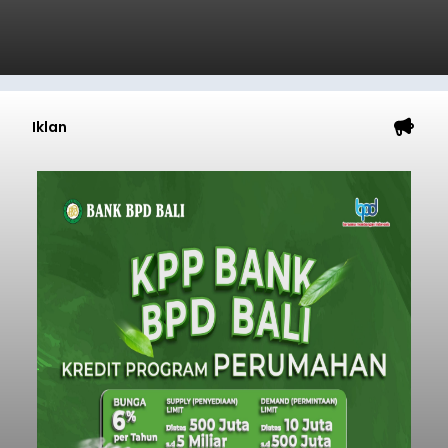
Iklan