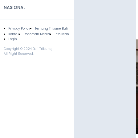
NASIONAL
Privacy Policy
Tentang Tribune Bali
Footer
Kontak
Pedoman Media
Info Iklan
Login
Copyright © 2024 Bali Tribune,
All Right Reserved.