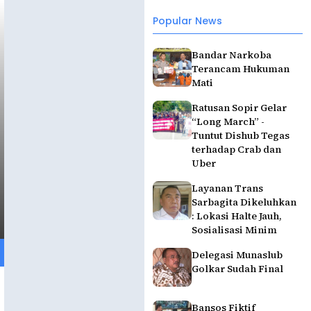
Popular News
Bandar Narkoba
Terancam Hukuman
Mati
Ratusan Sopir Gelar
“Long March” -
Tuntut Dishub Tegas
terhadap Crab dan
Uber
Layanan Trans
Sarbagita Dikeluhkan
: Lokasi Halte Jauh,
Sosialisasi Minim
Delegasi Munaslub
Golkar Sudah Final
Bansos Fiktif