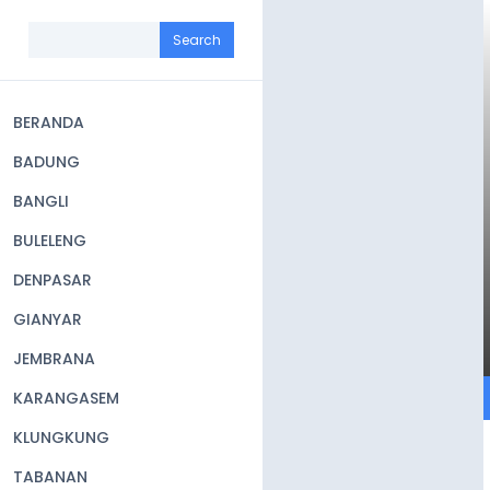
Skip
to
Search
main
content
BERANDA
Main
BADUNG
navigation
BANGLI
BULELENG
DENPASAR
GIANYAR
JEMBRANA
KARANGASEM
KLUNGKUNG
TABANAN