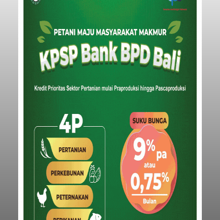
dari arus kapal yang mencapai 1,48 juta Gross
Tonnage (GT), atau tumbuh 12,4 persen
Buleleng
dibandingkan periode yang sama tahun lalu
yang tercatat sebesar 1,32 juta GT.
Submitted by
contributor
on
Thu, 08/06/2026 - 20:41
Baca Selengkapnya
Iklan