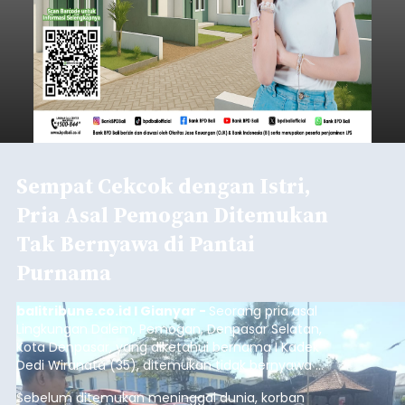
Baca Selengkapnya
Sambut HUT RI, Rutan Bangli
Gelar Pemeriksaan Kesehatan
Gratis
balitribune.co.id I Bangli -
Serangkian
memperingati hari ulang tahun Kemerdekaan
Republik Indonesia ( HUT RI) ke-81, Rumah
Tahanan Negara Kelas II B Bangli menggelar
kegiatan pemeriksaan kesehatan gratis, Rabu
(6/8/2026).
Bangli
Submitted by
contributor
on
Thu, 08/06/2026 - 20:56