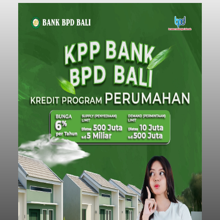
Sempat Cekcok dengan Istri,
Pria Asal Pemogan Ditemukan
Tak Bernyawa di Pantai
Purnama
balitribune.co.id I Gianyar -
Seorang pria asal
Lingkungan Dalem, Pemogan, Denpasar Selatan,
Kota Denpasar, yang diketahui bernama I Kadek
Dedi Wiranata (35), ditemukan tidak bernyawa di
pesisir Pantai Purnama, Sukawati.
Sebelum ditemukan meninggal dunia, korban
sempat memberitahukan lokasi terakhirnya
melalui pesan singkat WhatsApp dan juga
mengirimkan foto dua botol pembersih lantai ke
istrinya.
Gianyar
Submitted by
contributor
on
Thu, 08/06/2026 - 21:06