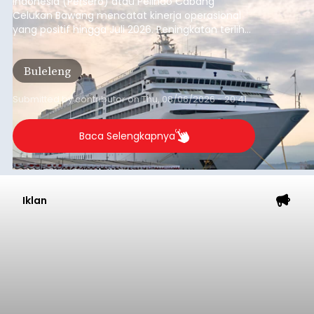
Dana Pusat Dipangkas, DPRD
Minta Pemkab Tabanan
Genjot PAD
balitribune.co.id I Tabanan -
Badan Anggaran
(Banggar) DPRD Tabanan mendesak pemerintah
daerah setempat untuk melakukan optimalisasi
Pendapatan Asli Daerah (PAD) pada tahun
anggaran 2027.
Optimalisasi penerimaan dari sisi PAD itu dirasa
perlu karena APBD Tabanan pada 2027 diproyeksi
mengalami penurunan pendapatan, terutama
akibat pemangkasan dana Transfer Ke Luar
Daerah (TKD) dari pemerintah pusat.
Tabanan
Submitted by
contributor
on
Thu, 08/06/2026 - 20:33
Baca Selengkapnya