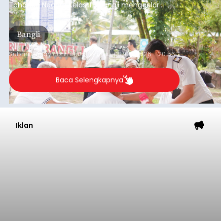
Iklan
Musim Kemarau Melanda,
Warga Desa Sinabun
Kesulitan Dapatkan Air Bersih
balitribune.co.id I Singaraja -
Musim kemarau
yang mulai melanda Kabupaten Buleleng