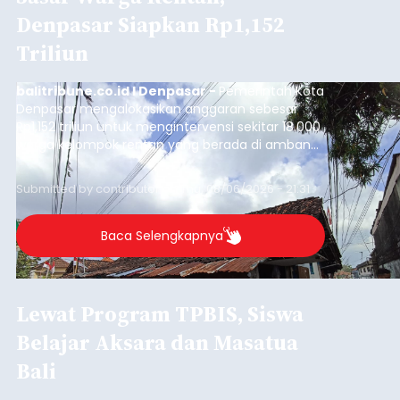
Denpasar Siapkan Rp1,152
Triliun
balitribune.co.id I Denpasar -
Pemerintah Kota
Denpasar mengalokasikan anggaran sebesar
Rp1,152 triliun untuk mengintervensi sekitar 18.000
warga kelompok rentan yang berada di ambang
garis kemiskinan. Langkah strategis ini diambil
guna menjaga masyarakat yang berada pada
Submitted by
contributor
on
Thu, 08/06/2026 - 21:31
kelompok desil 5 dan 6 tersebut agar tidak
merosot ke kategori miskin.
Baca Selengkapnya
Lewat Program TPBIS, Siswa
Belajar Aksara dan Masatua
Bali