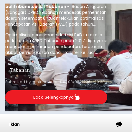
balitribune.co.id I Tabanan -
Badan Anggaran
(Banggar) DPRD Tabanan mendesak pemerintah
daerah setempat untuk melakukan optimalisasi
Pendapatan Asli Daerah (PAD) pada tahun
anggaran 2027.
Optimalisasi penerimaan dari sisi PAD itu dirasa
perlu karena APBD Tabanan pada 2027 diproyeksi
mengalami penurunan pendapatan, terutama
akibat pemangkasan dana Transfer Ke Luar
Daerah (TKD) dari pemerintah pusat.
Tabanan
Submitted by
contributor
on
Thu, 08/06/2026 - 20:33
Baca Selengkapnya
Iklan