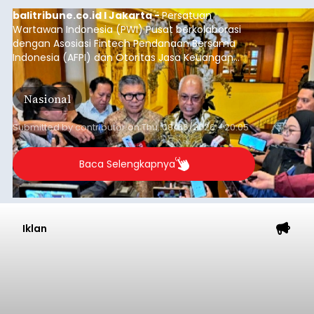
balitribune.co.id I Jakarta -
Persatuan
Wartawan Indonesia (PWI) Pusat berkolaborasi
dengan Asosiasi Fintech Pendanaan Bersama
Indonesia (AFPI) dan Otoritas Jasa Keuangan
(OJK) menggelar Workshop bertajuk "Pintar
untuk Inklusi Keuangan: Jurnalisme untuk
Nasional
Kepentingan Publik" di Aryaduta Hotel (Tugu
Tani) Jakarta, Kamis (6/8/2026).
Submitted by
contributor
on
Thu, 08/06/2026 - 20:05
Baca Selengkapnya
Iklan