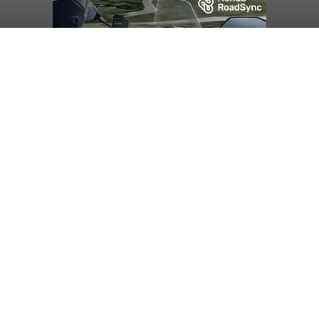
Gubernur Koster Gencarkan 5
Kawasan di Bali Rendah Emisi
balitribune.co.id I Denpasar -
Gubernur Bali,
Wayan Koster menetapkan 5 kawasan di Bali
seperti Nusa Dua dan Kuta di Badung, Ubud di
Gianyar, Sanur di Kota Denpasar, serta Kepulauan
Nusa Penida Klungkung sebagai kawasan rendah
emisi.
Denpasar