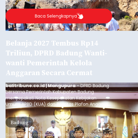
Baca Selengkapnya
Belanja 2027 Tembus Rp14
Triliun, DPRD Badung Wanti-
wanti Pemerintah Kelola
Anggaran Secara Cermat
balitribune.co.id | Mangupura
- DPRD Badung
bersama Pemerintah Kabupaten Badung
menyepakati Nota Kesepakatan Kebijakan
Umum APBD (KUA) dan Prioritas Plafon Anggaran
Sementara (PPAS) Tahun Anggaran 2027 dalam
rapat paripurna yang digelar di Gedung DPRD
Badung
Badung, Kamis (6/8/2026).
Submitted by
contributor
on
Thu, 08/06/2026 - 20:27