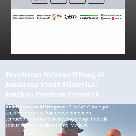
Penyisiran Nelayan Hilang di
Jembrana Masih Misterius:
Jangkau Perairan Perancak
balitribune.co.id I Negara -
Tim SAR Gabungan
terus mengintensifkan upaya pencarian
terhadap seorang nelayan yang diduga terjatuh
saat melaut di Perairan Pantai Medewi
Pekutatan. Hari keenam operasi pencarian Kamis