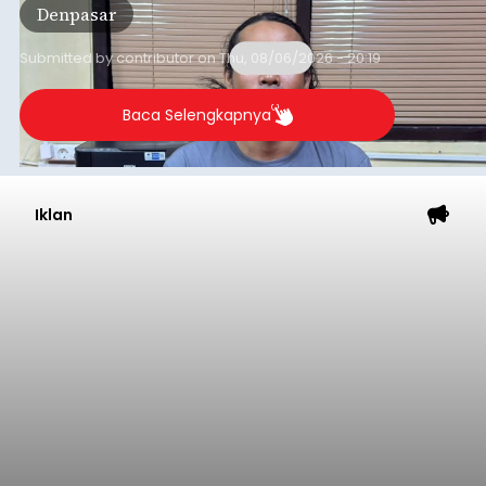
Denpasar
Badung pada Selasa (4/8/2026) malam.
Submitted by
contributor
on
Thu, 08/06/2026 - 20:19
Baca Selengkapnya
Iklan