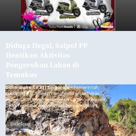
Diduga Ilegal, Satpol PP
Hentikan Aktivitas
Pengerukan Lahan di
Temukus
balitribune.co.id I Singaraja -
Pemerintah
Kabupaten Buleleng menghentikan aktivitas
pengerukan lahan di Banjar Dinas Bingin Banjah,
Desa Temukus, Kecamatan Banjar, setelah
ditemukan indikasi kegiatan pengambilan
material yang tidak sesuai dengan peruntukan
Buleleng
kawasan.
Submitted by
contributor
on
Thu, 08/06/2026 - 20:29