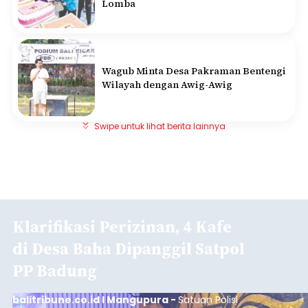
Lomba
Wagub Minta Desa Pakraman Bentengi
Wilayah dengan Awig-Awig
Swipe untuk lihat berita lainnya
Klarifikasi Perizinan, 4 Kafe
di Desa Baha Dipanggil Satpol
PP Badung
balitribune.co.id I Mangupura -
Satuan Polisi