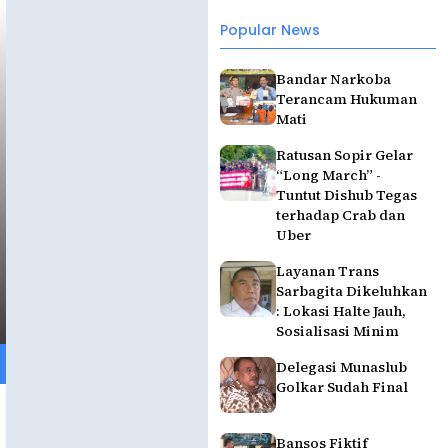
Popular News
Bandar Narkoba
Terancam Hukuman
Mati
Ratusan Sopir Gelar
“Long March” -
Tuntut Dishub Tegas
terhadap Crab dan
Uber
Layanan Trans
Sarbagita Dikeluhkan
: Lokasi Halte Jauh,
Sosialisasi Minim
Delegasi Munaslub
Golkar Sudah Final
Bansos Fiktif