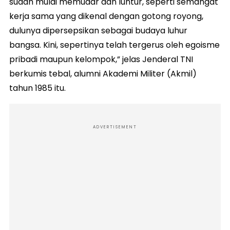
sudah mulai memudar dan luntur, seperti semangat
kerja sama yang dikenal dengan gotong royong,
dulunya dipersepsikan sebagai budaya luhur
bangsa. Kini, sepertinya telah tergerus oleh egoisme
pribadi maupun kelompok,” jelas Jenderal TNI
berkumis tebal, alumni Akademi Militer (Akmil)
tahun 1985 itu.
ADVERTISEMENT