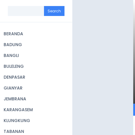
Skip
to
Search
main
content
BERANDA
Main
BADUNG
navigation
BANGLI
BULELENG
DENPASAR
GIANYAR
JEMBRANA
KARANGASEM
KLUNGKUNG
TABANAN