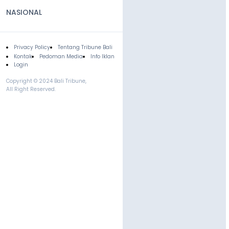
NASIONAL
Privacy Policy
Tentang Tribune Bali
Footer
Kontak
Pedoman Media
Info Iklan
Login
Copyright © 2024 Bali Tribune,
All Right Reserved.