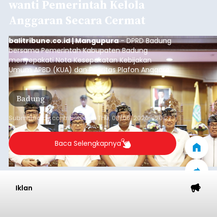
Diduga Ilegal, Satpol PP
Hentikan Aktivitas
Pengerukan Lahan di
Temukus
balitribune.co.id I Singaraja -
Pemerintah