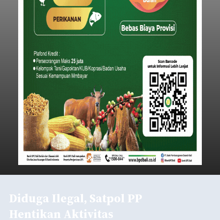
Iklan