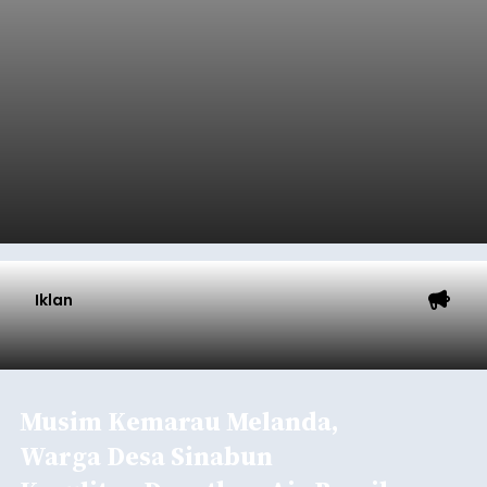
Baca Selengkapnya
Sambut HUT RI, Rutan Bangli
Gelar Pemeriksaan Kesehatan
Gratis
balitribune.co.id I Bangli -
Serangkian
memperingati hari ulang tahun Kemerdekaan
Republik Indonesia ( HUT RI) ke-81, Rumah
Tahanan Negara Kelas II B Bangli menggelar
kegiatan pemeriksaan kesehatan gratis, Rabu
(6/8/2026).
Bangli
Submitted by
contributor
on
Thu, 08/06/2026 - 20:56
Baca Selengkapnya