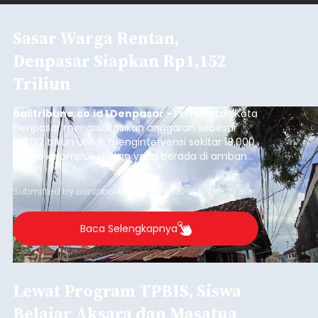
Sasar Warga Rentan,
Denpasar Siapkan Rp1,152
Triliun
balitribune.co.id I Denpasar -
Pemerintah Kota
Denpasar mengalokasikan anggaran sebesar
Rp1,152 triliun untuk mengintervensi sekitar 18.000
warga kelompok rentan yang berada di ambang
garis kemiskinan. Langkah strategis ini diambil
guna menjaga masyarakat yang berada pada
Submitted by
contributor
on
Thu, 08/06/2026 - 21:31
kelompok desil 5 dan 6 tersebut agar tidak
merosot ke kategori miskin.
Baca Selengkapnya
Lewat Program TPBIS, Siswa
Belajar Aksara dan Masatua