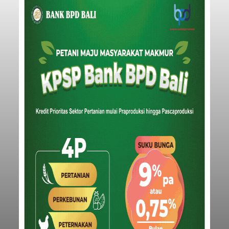
Tabanan
Submitted by
contributor
on
Thu, 08/06/2026 - 20:33
Baca Selengkapnya
Iklan