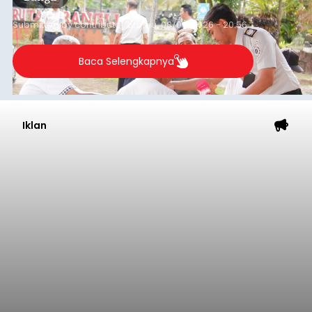
Sempat Cekcok dengan Istri,
Pria Asal Pemogan Ditemukan
Tak Bernyawa di Pantai
Purnama
balitribune.co.id I Gianyar -
Seorang pria asal
Lingkungan Dalem, Pemogan, Denpasar Selatan,
Kota Denpasar, yang diketahui bernama I Kadek
Dedi Wiranata (35), ditemukan tidak bernyawa di
pesisir Pantai Purnama, Sukawati.
Sebelum ditemukan meninggal dunia, korban
sempat memberitahukan lokasi terakhirnya
melalui pesan singkat WhatsApp dan juga
mengirimkan foto dua botol pembersih lantai ke
istrinya.
Gianyar
Submitted by
contributor
on
Thu, 08/06/2026 - 21:06