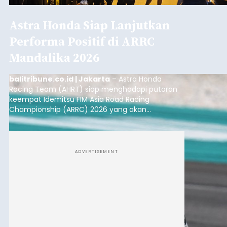
Astra Honda Siap Lanjutkan
Performa Positif di ARRC
Mandalika 2026
balitribune.co.id | Jakarta
– Astra Honda
Racing Team (AHRT) siap menghadapi putaran
keempat Idemitsu FIM Asia Road Racing
Championship (ARRC) 2026 yang akan
berlangsung di Pertamina Mandalika
International Circuit, Lombok, Nusa Tenggara
Barat, pada 7–9 Agustus 2026.
ADVERTISEMENT