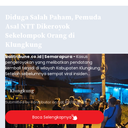
Diduga Salah Paham, Pemuda
Asal NTT Dikeroyok
Sekelompok Orang di
Klungkung
balitribune.co.id | Semarapura -
Kasus
pengeroyokan yang melibatkan pendatang
kembali terjadi di wilayah Kabupaten Klungkung.
Setelah sebelumnya sempat viral insiden
keributan di barat Pasar Galiran, peristiwa serupa
kini menimpa seorang pemuda asal Kabupaten
Klungkung
Sumba Barat Daya (SBD), Nusa Tenggara Timur
(NTT).
Submitted by
contributor
on
Sat, 08/08/2026 - 13:07
Baca Selengkapnya