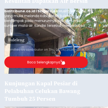
Iklan