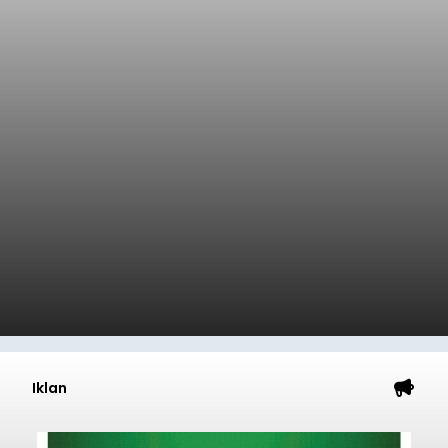
Baca Selengkapnya
Dana Pusat Dipangkas, DPRD
Minta Pemkab Tabanan
Genjot PAD
balitribune.co.id I Tabanan -
Badan Anggaran
(Banggar) DPRD Tabanan mendesak pemerintah
daerah setempat untuk melakukan optimalisasi
Pendapatan Asli Daerah (PAD) pada tahun
anggaran 2027.
Optimalisasi penerimaan dari sisi PAD itu dirasa
perlu karena APBD Tabanan pada 2027 diproyeksi
mengalami penurunan pendapatan, terutama
akibat pemangkasan dana Transfer Ke Luar
Daerah (TKD) dari pemerintah pusat.