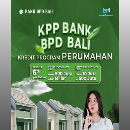
Tonnage (GT), atau tumbuh 12,4 persen
Buleleng
dibandingkan periode yang sama tahun lalu
yang tercatat sebesar 1,32 juta GT.
Submitted by
contributor
on
Thu, 08/06/2026 - 20:41
Baca Selengkapnya
Iklan