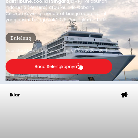
Iklan
Musim Kemarau Melanda,
Warga Desa Sinabun
Kesulitan Dapatkan Air Bersih
balitribune.co.id I Singaraja -
Musim kemarau
yang mulai melanda Kabupaten Buleleng
berdampak pada menurunnya debit sejumlah