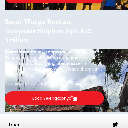
Sasar Warga Rentan,
Denpasar Siapkan Rp1,152
Triliun
balitribune.co.id I Denpasar -
Pemerintah Kota
Denpasar mengalokasikan anggaran sebesar
Rp1,152 triliun untuk mengintervensi sekitar 18.000
warga kelompok rentan yang berada di ambang
garis kemiskinan. Langkah strategis ini diambil
guna menjaga masyarakat yang berada pada
Submitted by
contributor
on
Thu, 08/06/2026 - 21:31
kelompok desil 5 dan 6 tersebut agar tidak
merosot ke kategori miskin.
Baca Selengkapnya
Iklan