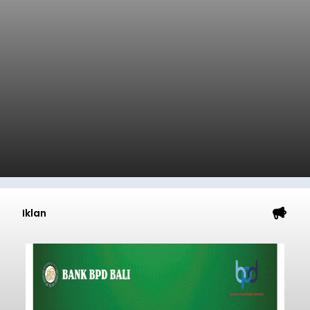
Iklan