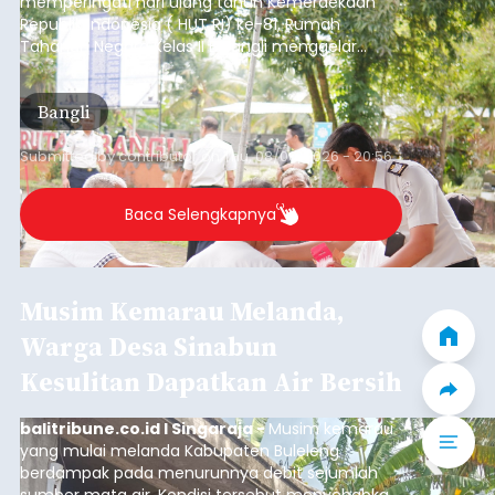
memperingati hari ulang tahun Kemerdekaan
Republik Indonesia ( HUT RI) ke-81, Rumah
Tahanan Negara Kelas II B Bangli menggelar
kegiatan pemeriksaan kesehatan gratis, Rabu
(6/8/2026).
Bangli
Submitted by
contributor
on
Thu, 08/06/2026 - 20:56
Baca Selengkapnya
Musim Kemarau Melanda,
Warga Desa Sinabun
Kesulitan Dapatkan Air Bersih
balitribune.co.id I Singaraja -
Musim kemarau
yang mulai melanda Kabupaten Buleleng
berdampak pada menurunnya debit sejumlah
sumber mata air. Kondisi tersebut menyebabkan