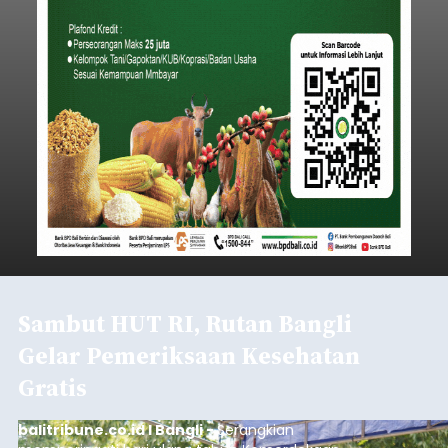
Sambut HUT RI, Rutan Bangli
Gelar Pemeriksaan Kesehatan
Gratis
balitribune.co.id I Bangli -
Serangkian