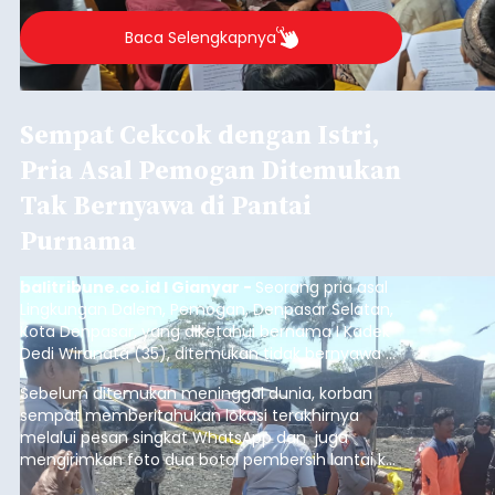
berlangsung selama Agustus hingga September
2026.
Baca Selengkapnya
Sempat Cekcok dengan Istri,
Pria Asal Pemogan Ditemukan
Tak Bernyawa di Pantai
Purnama
balitribune.co.id I Gianyar -
Seorang pria asal
Lingkungan Dalem, Pemogan, Denpasar Selatan,
Kota Denpasar, yang diketahui bernama I Kadek
Dedi Wiranata (35), ditemukan tidak bernyawa di
pesisir Pantai Purnama, Sukawati.
Sebelum ditemukan meninggal dunia, korban
sempat memberitahukan lokasi terakhirnya
melalui pesan singkat WhatsApp dan juga
mengirimkan foto dua botol pembersih lantai ke
istrinya.