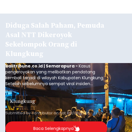
Diduga Salah Paham, Pemuda
Asal NTT Dikeroyok
Sekelompok Orang di
Klungkung
balitribune.co.id | Semarapura -
Kasus
pengeroyokan yang melibatkan pendatang
kembali terjadi di wilayah Kabupaten Klungkung.
Setelah sebelumnya sempat viral insiden
keributan di barat Pasar Galiran, peristiwa serupa
kini menimpa seorang pemuda asal Kabupaten
Klungkung
Sumba Barat Daya (SBD), Nusa Tenggara Timur
(NTT).
Submitted by
contributor
on
Sat, 08/08/2026 - 13:07
Baca Selengkapnya