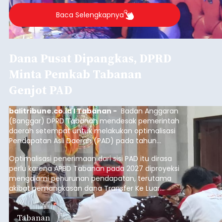
Baca Selengkapnya
Dana Pusat Dipangkas, DPRD
Minta Pemkab Tabanan
Genjot PAD
balitribune.co.id I Tabanan -
Badan Anggaran
(Banggar) DPRD Tabanan mendesak pemerintah
daerah setempat untuk melakukan optimalisasi
Pendapatan Asli Daerah (PAD) pada tahun
anggaran 2027.
Optimalisasi penerimaan dari sisi PAD itu dirasa
perlu karena APBD Tabanan pada 2027 diproyeksi
mengalami penurunan pendapatan, terutama
akibat pemangkasan dana Transfer Ke Luar
Daerah (TKD) dari pemerintah pusat.
Tabanan