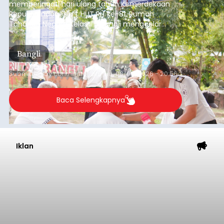
memperingati hari ulang tahun Kemerdekaan
Republik Indonesia ( HUT RI) ke-81, Rumah
Tahanan Negara Kelas II B Bangli menggelar
kegiatan pemeriksaan kesehatan gratis, Rabu
(6/8/2026).
Bangli
Submitted by
contributor
on
Thu, 08/06/2026 - 20:56
Baca Selengkapnya
Iklan