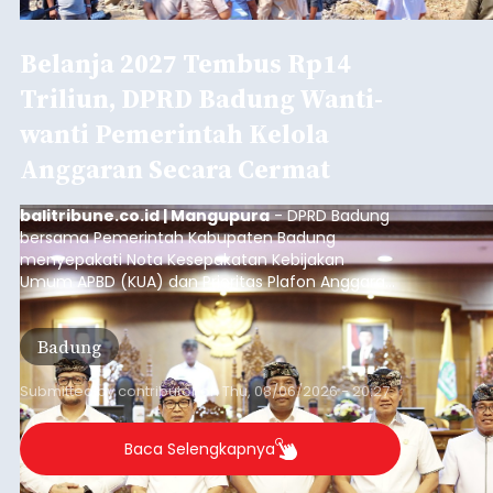
Belanja 2027 Tembus Rp14
Triliun, DPRD Badung Wanti-
wanti Pemerintah Kelola
Anggaran Secara Cermat
balitribune.co.id | Mangupura
- DPRD Badung
bersama Pemerintah Kabupaten Badung
menyepakati Nota Kesepakatan Kebijakan
Umum APBD (KUA) dan Prioritas Plafon Anggaran
Sementara (PPAS) Tahun Anggaran 2027 dalam
rapat paripurna yang digelar di Gedung DPRD
Badung
Badung, Kamis (6/8/2026).
Submitted by
contributor
on
Thu, 08/06/2026 - 20:27
Baca Selengkapnya