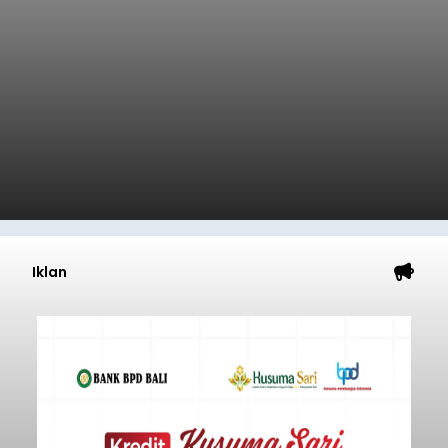
Iklan