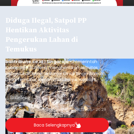
Diduga Ilegal, Satpol PP
Hentikan Aktivitas
Pengerukan Lahan di
Temukus
balitribune.co.id I Singaraja -
Pemerintah
Kabupaten Buleleng menghentikan aktivitas
pengerukan lahan di Banjar Dinas Bingin Banjah,
Desa Temukus, Kecamatan Banjar, setelah
ditemukan indikasi kegiatan pengambilan
material yang tidak sesuai dengan peruntukan
Buleleng
kawasan.
Submitted by
contributor
on
Thu, 08/06/2026 - 20:29
Baca Selengkapnya