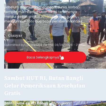
pesisir Pantai Purnama, Sukawati.
Sebelum ditemukan meninggal dunia, korban
sempat memberitahukan lokasi terakhirnya
melalui pesan singkat WhatsApp dan juga
mengirimkan foto dua botol pembersih lantai ke
istrinya.
Gianyar
Submitted by
contributor
on
Thu, 08/06/2026 - 21:06
Baca Selengkapnya
Sambut HUT RI, Rutan Bangli
Gelar Pemeriksaan Kesehatan
Gratis
balitribune.co.id I Bangli -
Serangkian