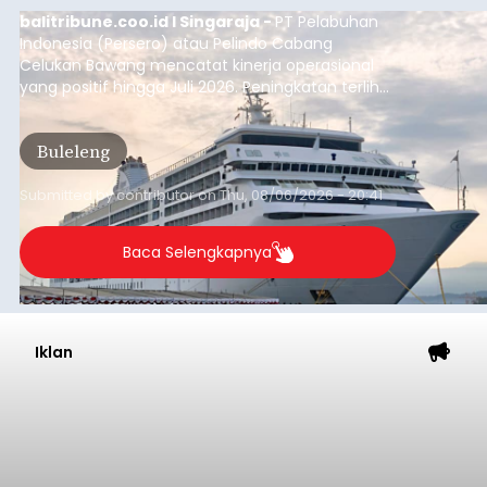
balitribune.coo.id I Singaraja -
PT Pelabuhan
Indonesia (Persero) atau Pelindo Cabang
Celukan Bawang mencatat kinerja operasional
yang positif hingga Juli 2026. Peningkatan terlihat
dari arus kapal yang mencapai 1,48 juta Gross
Tonnage (GT), atau tumbuh 12,4 persen
Buleleng
dibandingkan periode yang sama tahun lalu
yang tercatat sebesar 1,32 juta GT.
Submitted by
contributor
on
Thu, 08/06/2026 - 20:41
Baca Selengkapnya
Iklan