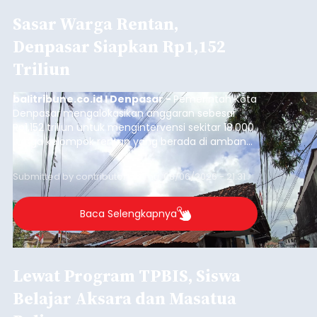
Sasar Warga Rentan,
Denpasar Siapkan Rp1,152
Triliun
balitribune.co.id I Denpasar -
Pemerintah Kota
Denpasar mengalokasikan anggaran sebesar
Rp1,152 triliun untuk mengintervensi sekitar 18.000
warga kelompok rentan yang berada di ambang
garis kemiskinan. Langkah strategis ini diambil
guna menjaga masyarakat yang berada pada
Submitted by
contributor
on
Thu, 08/06/2026 - 21:31
kelompok desil 5 dan 6 tersebut agar tidak
merosot ke kategori miskin.
Baca Selengkapnya
Lewat Program TPBIS, Siswa
Belajar Aksara dan Masatua