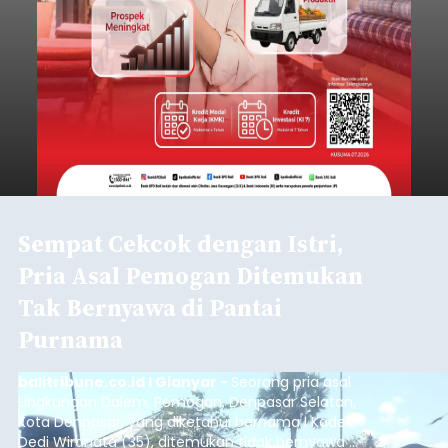
Sempat Cekcok dengan Istri,
Pria Asal Pemogan Ditemukan
Tak Bernyawa di Pantai
Purnama
balitribune.co.id I Gianyar -
Seorang pria asal
Lingkungan Dalem, Pemogan, Denpasar Selatan,
Kota Denpasar, yang diketahui bernama I Kadek
Dedi Wiranata (35), ditemukan tidak bernyawa di