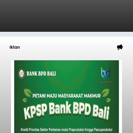
Iklan