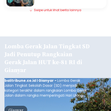
Swipe untuk lihat berita lainnya
Lomba Gerak Jalan Tingkat SD
Jadi Penutup Rangkaian
Gerak Jalan HUT ke-81 RI di
Gianyar
balitribune.co.id I Gianyar -
Lomba Gerak
Jalan Tingkat Sekolah Dasar (SD) menjadi
kategori terakhir dalam rangkaian Lomba Gerak
Jalan dalam rangka memperingati Hari Ulang
Tahun (HUT) ke-81 Kemerdekaan Republik
Indonesia Tahun 2026 di Kabupaten Gianyar.
Gianyar