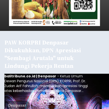
PAW KORPRI Denpasar
Dikukuhkan, DPN Apresiasi
"Sembagi Arutala" untuk
Lindungi Pekerja Rentan
balitribune.co.id | Denpasar
- Ketua Umum
Dewan Pengurus Nasional (DPN) KORPRI, Prof. Dr.
Zudan Arif Fahrulloh, memberikan apresiasi tinggi
atas keberhasilan Pemerintah Kota Denpasar
dan KORPRI Kota Denpasar dalam
mengimplementasikan program gotong royong
Denpasar
kepedulian sosial bertajuk "Sembagi Arutala".