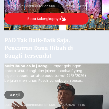
Submitted by
contributor
on
Sun, 08/09/2026 - 14:22
Baca Selengkapnya
PAD Tak Baik-Baik Saja,
Pencairan Dana Hibah di
Bangli Tersendat
balitribune.co.id | Bangli -
Rapat gabungan
antara DPRD Bangli dan jajaran eksekutif yang
digelar secara tertutup pada Jumat (7/8/2026)
berjalan memanas. Pasalnya, sebagian besar
dana hibah yang bersumber dari pokok-pokok
pikiran (pokok-pokok pikiran/pokir) dewan hasil
Bangli
penjaringan aspirasi masyarakat saat reses tak
kunjung cair.
Submitted by
contributor
on
Sun, 08/09/2026 - 14:15