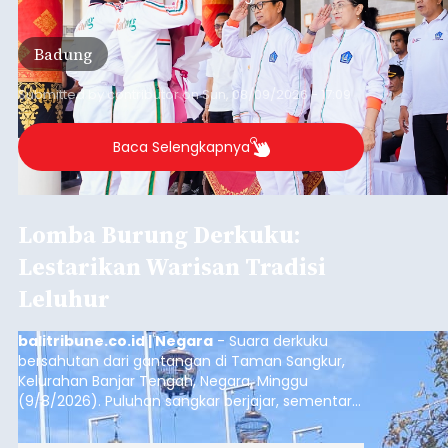
Badung
Submitted by
contributor
on
Sun, 08/09/2026 - 17:09
Baca Selengkapnya
Lomba Burung Derkuku:
Lestarikan Warisan Tradisi
Leluhur
balitribune.co.id | Negara
- Suara derkuku
bersahutan dari gantangan di Taman Sangkur,
Kelurahan Banjar Tengah, Negara, Minggu
(9/8/2026). Puluhan sangkar berjajar, sementara
para penghobi menunggu suara burung masing-
masing mengalun. Bukan sekadar ramai oleh