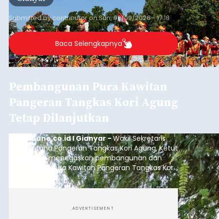
Submitted by
contributor
on
Sun, 08/09/2026 - 17:18
Baca Selengkapnya
Pembangunan Pura Kawitan
Pangeran Tangkas Kori Agung
Tetap Dilanjutkan
balitribune.co.id I Gianyar -
Wakil Sekretaris
Pratisentana Pangeran Tangkas Kori Agung, Ketut
Sudarsana, menegaskan pembangunan dan
pemugaran Pura Kawitan Pangeran Tangkas Kori
Agung tetap dilanjutkan.
ADVERTISEMENT