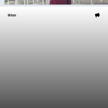
Iklan