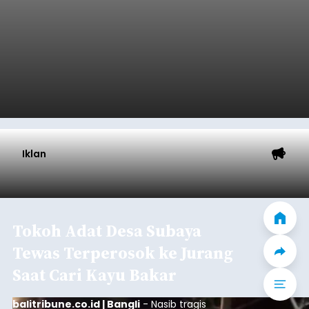
Iklan
Tokoh Adat Desa Subaya
Tewas Terperosok ke Jurang
Saat Cari Kayu Bakar
balitribune.co.id | Bangli
- Nasib tragis