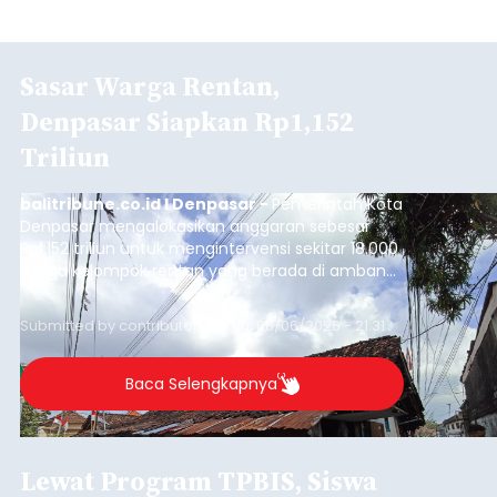
Sasar Warga Rentan,
Denpasar Siapkan Rp1,152
Triliun
balitribune.co.id I Denpasar -
Pemerintah Kota
Denpasar mengalokasikan anggaran sebesar
Rp1,152 triliun untuk mengintervensi sekitar 18.000
warga kelompok rentan yang berada di ambang
garis kemiskinan. Langkah strategis ini diambil
guna menjaga masyarakat yang berada pada
Submitted by
contributor
on
Thu, 08/06/2026 - 21:31
kelompok desil 5 dan 6 tersebut agar tidak
merosot ke kategori miskin.
Baca Selengkapnya
Lewat Program TPBIS, Siswa