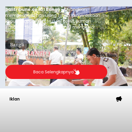
balitribune.co.id I Bangli -
Serangkian
memperingati hari ulang tahun Kemerdekaan
Republik Indonesia ( HUT RI) ke-81, Rumah
Tahanan Negara Kelas II B Bangli menggelar
kegiatan pemeriksaan kesehatan gratis, Rabu
(6/8/2026).
Bangli
Submitted by
contributor
on
Thu, 08/06/2026 - 20:56
Baca Selengkapnya
Iklan