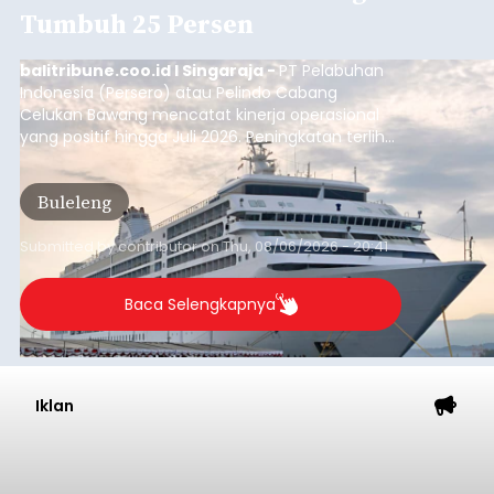
Tumbuh 25 Persen
balitribune.coo.id I Singaraja -
PT Pelabuhan
Indonesia (Persero) atau Pelindo Cabang
Celukan Bawang mencatat kinerja operasional
yang positif hingga Juli 2026. Peningkatan terlihat
dari arus kapal yang mencapai 1,48 juta Gross
Tonnage (GT), atau tumbuh 12,4 persen
Buleleng
dibandingkan periode yang sama tahun lalu
yang tercatat sebesar 1,32 juta GT.
Submitted by
contributor
on
Thu, 08/06/2026 - 20:41
Baca Selengkapnya
Iklan