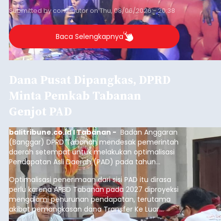
Submitted by
contributor
on
Thu, 08/06/2026 - 20:38
Baca Selengkapnya
Dana Pusat Dipangkas, DPRD
Minta Pemkab Tabanan
Genjot PAD
balitribune.co.id I Tabanan -
Badan Anggaran
(Banggar) DPRD Tabanan mendesak pemerintah
daerah setempat untuk melakukan optimalisasi
Pendapatan Asli Daerah (PAD) pada tahun
anggaran 2027.
Optimalisasi penerimaan dari sisi PAD itu dirasa
perlu karena APBD Tabanan pada 2027 diproyeksi
mengalami penurunan pendapatan, terutama
akibat pemangkasan dana Transfer Ke Luar
Daerah (TKD) dari pemerintah pusat.