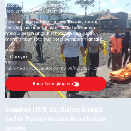
Kota Denpasar, yang diketahui bernama I Kadek
Dedi Wiranata (35), ditemukan tidak bernyawa di
pesisir Pantai Purnama, Sukawati.
Sebelum ditemukan meninggal dunia, korban
sempat memberitahukan lokasi terakhirnya
melalui pesan singkat WhatsApp dan juga
mengirimkan foto dua botol pembersih lantai ke
istrinya.
Gianyar
Submitted by
contributor
on
Thu, 08/06/2026 - 21:06
Baca Selengkapnya
Sambut HUT RI, Rutan Bangli
Gelar Pemeriksaan Kesehatan
Gratis