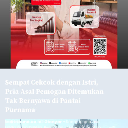
Sempat Cekcok dengan Istri,
Pria Asal Pemogan Ditemukan
Tak Bernyawa di Pantai
Purnama
balitribune.co.id I Gianyar -
Seorang pria asal
Lingkungan Dalem, Pemogan, Denpasar Selatan,