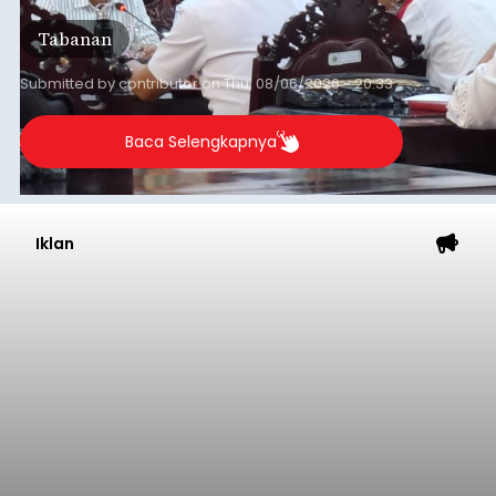
Tabanan
Submitted by
contributor
on
Thu, 08/06/2026 - 20:33
Baca Selengkapnya
Iklan