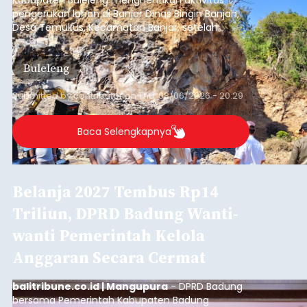
Kabupaten Buleleng menghentikan aktivitas
pengerukan lahan di Banjar Dinas Bingin Banjah,
Desa Temukus, Kecamatan Banjar, setelah
ditemukan indikasi kegiatan pengambilan
material yang tidak sesuai dengan peruntukan
Buleleng
kawasan.
Submitted by
contributor
on
Thu, 08/06/2026 - 20:29
Baca Selengkapnya
Belanja 2027 Tembus Rp14
Triliun, DPRD Badung Wanti-
wanti Pemerintah Kelola
Anggaran Secara Cermat
balitribune.co.id | Mangupura
- DPRD Badung
bersama Pemerintah Kabupaten Badung