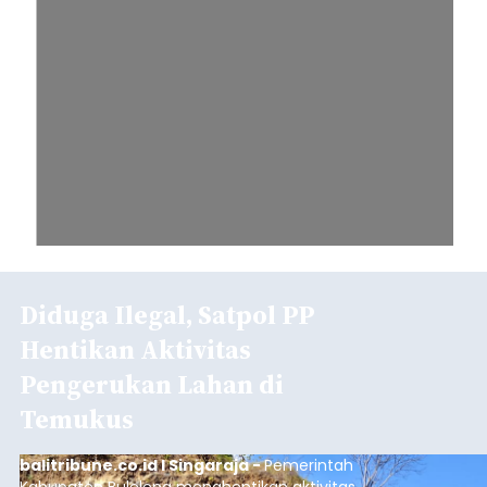
Diduga Ilegal, Satpol PP
Hentikan Aktivitas
Pengerukan Lahan di
Temukus
balitribune.co.id I Singaraja -
Pemerintah