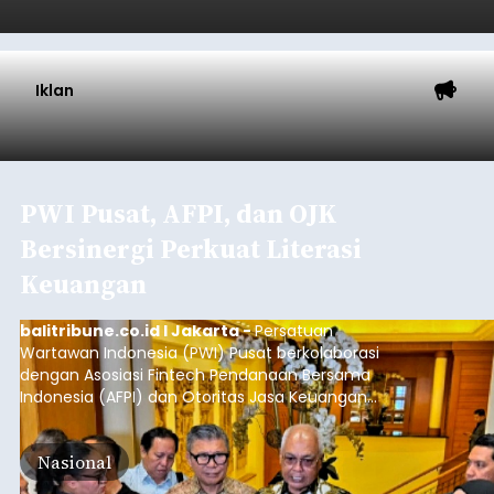
Iklan
PWI Pusat, AFPI, dan OJK
Bersinergi Perkuat Literasi
Keuangan
balitribune.co.id I Jakarta -
Persatuan
Wartawan Indonesia (PWI) Pusat berkolaborasi
dengan Asosiasi Fintech Pendanaan Bersama
Indonesia (AFPI) dan Otoritas Jasa Keuangan
(OJK) menggelar Workshop bertajuk "Pintar
untuk Inklusi Keuangan: Jurnalisme untuk
Nasional
Kepentingan Publik" di Aryaduta Hotel (Tugu
Tani) Jakarta, Kamis (6/8/2026).