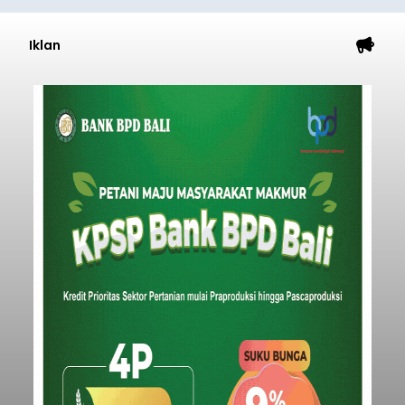
Iklan