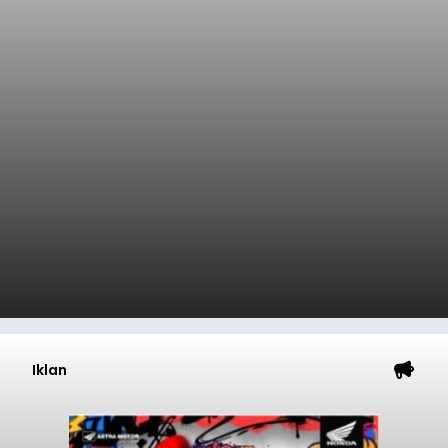
Iklan