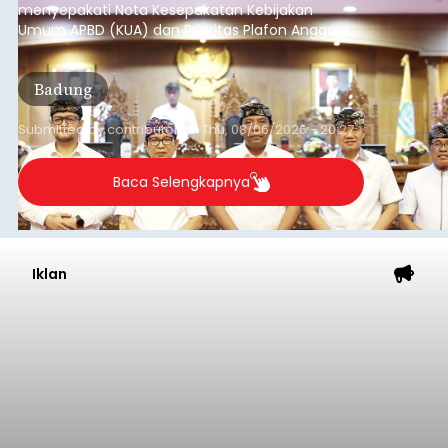
menyepakati Nota Kesepakatan Kebijakan
Umum APBD (KUA) dan Prioritas Plafon Anggaran
Sementara (PPAS) Tahun Anggaran 2027 dalam
rapat paripurna yang digelar di Gedung DPRD
Badung
Badung, Kamis (6/8/2026).
Submitted by
contributor
on
Thu, 08/06/2026 - 20:27
Baca Selengkapnya
Iklan