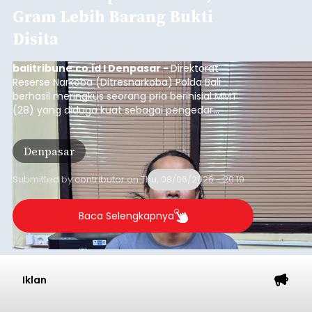
Gram Lebih Barang Bukti
Disita
balitribune.co.id I Denpasar -
Direktorat
Reserse Narkoba (Ditresnarkoba) Polda Bali
berhasil meringkus seorang pria berinisial MMT
(28) yang diduga kuat sebagai pengedar
narkotika jenis sabu. Penangkapan ini dilakukan di
dua lokasi berbeda di wilayah Denpasar dan
Denpasar
Badung pada Selasa (4/8/2026) malam.
Submitted by
contributor
on
Thu, 08/06/2026 - 20:19
Baca Selengkapnya
Iklan