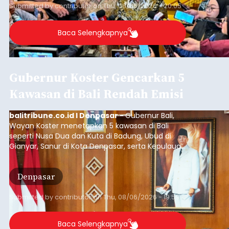
Submitted by
contributor
on
Thu, 08/06/2026 - 20:05
Baca Selengkapnya
Gubernur Koster Gencarkan 5
Kawasan di Bali Rendah Emisi
balitribune.co.id I Denpasar -
Gubernur Bali,
Wayan Koster menetapkan 5 kawasan di Bali
seperti Nusa Dua dan Kuta di Badung, Ubud di
Gianyar, Sanur di Kota Denpasar, serta Kepulauan
Nusa Penida Klungkung sebagai kawasan rendah
emisi.
Denpasar
Submitted by
contributor
on
Thu, 08/06/2026 - 19:59
Baca Selengkapnya