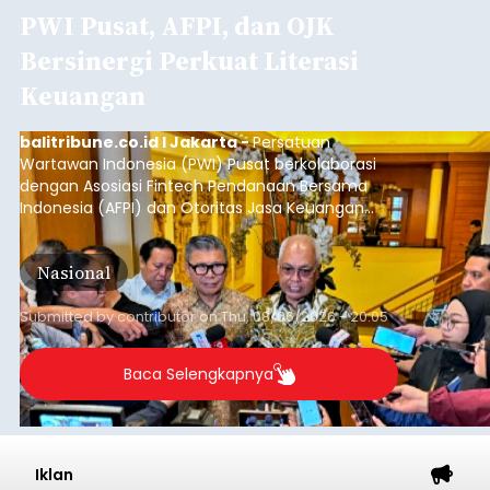
PWI Pusat, AFPI, dan OJK
Bersinergi Perkuat Literasi
Keuangan
balitribune.co.id I Jakarta -
Persatuan
Wartawan Indonesia (PWI) Pusat berkolaborasi
dengan Asosiasi Fintech Pendanaan Bersama
Indonesia (AFPI) dan Otoritas Jasa Keuangan
(OJK) menggelar Workshop bertajuk "Pintar
untuk Inklusi Keuangan: Jurnalisme untuk
Nasional
Kepentingan Publik" di Aryaduta Hotel (Tugu
Tani) Jakarta, Kamis (6/8/2026).
Submitted by
contributor
on
Thu, 08/06/2026 - 20:05
Baca Selengkapnya
Iklan