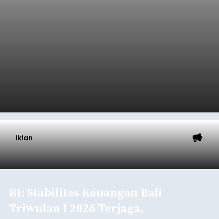
Mekanisme Menabung
Membantu Peserta JKN
Menyiapkan Dana Iuran
balitribune.co.id | Denpasar
- Tidak sedikit
peserta Jaminan Kesehatan Nasional (JKN) yang
memiliki kemauan membayar iuran, namun
mengalami kendala menyiapkan dana secara
penuh saat jatuh tempo pembayaran iuran.
Kondisi ini terutama dialami oleh peserta
Denpasar
segmen Pekerja Bukan Penerima Upah (PBPU)
yang memiliki penghasilan tidak tetap.