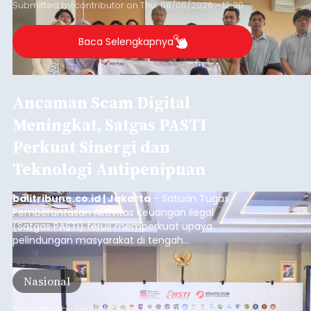
Submitted by
contributor
on
Thu, 08/06/2026 - 12:20
Baca Selengkapnya
Ancaman Scam Digital
Meningkat, Satgas PASTI
Perkuat Sinergi dan
Teknologi Antipenipuan
balitribune.co.id | Jakarta
- Satuan Tugas
Pemberantasan Aktivitas Keuangan Ilegal
(Satgas PASTI) terus memperkuat upaya
pelindungan masyarakat di tengah
meningkatnya ancaman penipuan digital yang
semakin kompleks.
Nasional
Submitted by
contributor
on
Thu, 08/06/2026 - 09:45