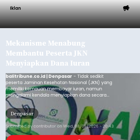
Iklan