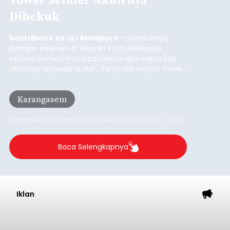
desa adat.
Badung
Submitted by
contributor
on
Wed, 08/05/2026 - 20:23
Baca Selengkapnya
Iklan