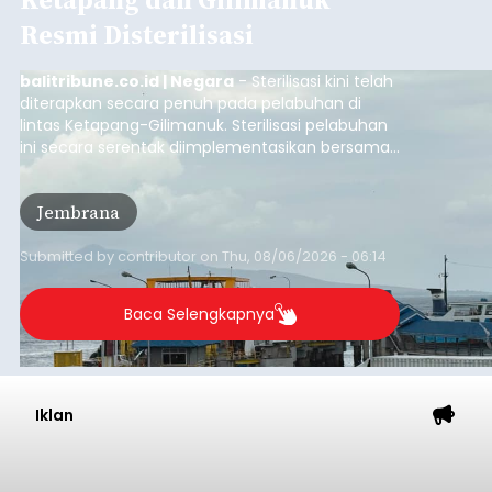
Usut Pengeroyokan Maut di
Tabanan, Polisi Periksa 30
Saksi dan Minta Keterangan
Ahli
balitribune.co.id | Tabanan
- Penyidik Polres
Tabanan terus mendalami kasus pengeroyokan
maut terhadap terduga maling ayam di Banjar
Juwuk Legi, Desa Batunya, Kecamatan Baturiti
yang terjadi beberapa waktu lalu.
Dalam perkembangannya, penyidik kepolisian
sudah memeriksa 30 orang saksi. Tidak hanya itu,
penyidik juga melibatkan ahli pidana untuk
memperkuat konstruksi hukum terhadap lima
orang tersangka yang saat ini ditahan.
Tabanan
Submitted by
contributor
on
Thu, 08/06/2026 - 06:17