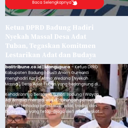
Iklan