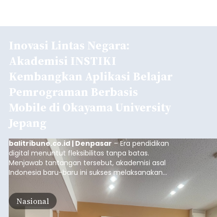
Inovasi Lintas Negara:
Akademisi INSTIKI
Kembangkan Aplikasi Belajar
Pemrograman Berbasis
Mobile di Okayama University
Jepang
balitribune.co.id | Denpasar
– Era pendidikan
digital menuntut fleksibilitas tanpa batas.
Menjawab tantangan tersebut, akademisi asal
Indonesia baru-baru ini sukses melaksanakan
program Pengabdian Kepada Masyarakat (PKM)
skala internasional di Distributed Systems
Nasional
Laboratory, Okayama University, Jepang.