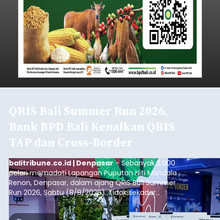
QRIS Bali Summer Run 2026,
Bank BPD Bali Kenalkan QRIS
TAP dan Cross-Border
balitribune.co.id | Denpasar
- Sebanyak 2.000
pelari memadati Lapangan Puputan Niti Mandala
Renon, Denpasar, dalam ajang QRIS Bali Summer
Run 2026, Sabtu (8/8/2026). Tidak sekadar
menjadi arena olahraga dengan kategori 5K dan
10K, kegiatan yang digelar Kantor Perwakilan Bank