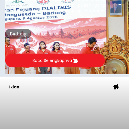
I Wayan Adi Arnawa meminta pasien yang
menjalani terapi dialisis untuk tetap semangat
dan tidak berputus asa. Pesan itu
disampaikannya saat menghadiri Sarasehan
Pejuang Dialisis yang digelar RSD Mangusada di
Badung
Ruang Kertha Gosana, Puspem Badung, Minggu
(9/8/2026).
Submitted by
contributor
on
Sun, 08/09/2026 - 18:44
Baca Selengkapnya
Iklan