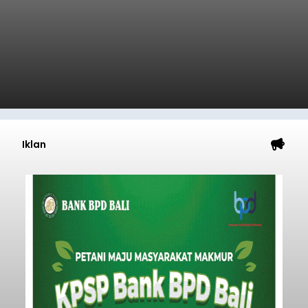
Iklan