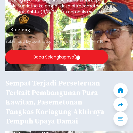
Gede Supriatna ke empat desa di Kecamatan
Gerokgak, Sabtu (8/8/2026), membuka sejumlah
persoalan yang masih dihadapi masyarakat. Dari
jalan desa yang rusak hingga potensi pertanian
Buleleng
yang belum optimal, semuanya menjadi
perhatian pemerintah daerah.
Submitted by
contributor
on
Sun, 08/09/2026 - 18:16
Baca Selengkapnya
Sempat Terjadi Perseteruan
Terkait Pembangunan Pura
Kawitan, Pasemetonan
Tangkas Koriagung Akhirnya
Tempuh Upaya Damai