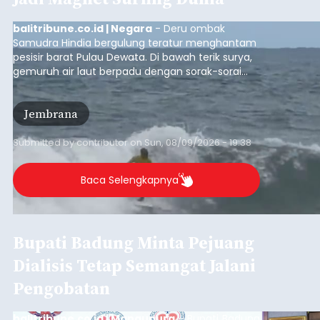
balitribune.co.id | Negara
- Deru ombak
Samudra Hindia bergulung teratur menghantam
pesisir barat Pulau Dewata. Di bawah terik surya,
gemuruh air laut berpadu dengan sorak-sorai
penonton yang memadati Pantai Medewi,
Kecamatan Pekutatan pada Minggu (9/8/2026).
Jembrana
Ratusan peselancar dari berbagai penjuru
nusantara berkompetisi menaklukan ombak
terbaik dan menantang.
Submitted by
contributor
on
Sun, 08/09/2026 - 19:38
Baca Selengkapnya
Bupati Badung Minta Pejuang
Dialisis Tetap Semangat Jalani
Pengobatan
balitribune.co.id | Mangupura
- Bupati Badung