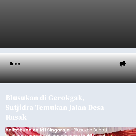
Iklan
Blusukan di Gerokgak,
Sutjidra Temukan Jalan Desa
Rusak
balitribune.co.id I Singaraja -
Blusukan Bupati
Buleleng Nyoman Sutjidra bersama Wakil Bupati