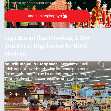
Submitted by
contributor
on
Sun, 08/09/2026 - 18:32
Baca Selengkapnya
Jaga Harga dan Pasokan, 1.150
Ton Beras Digelontor ke Ritel
Modern
balitribune.co.id I Denpasar
- Masyarakat Bali
tidak perlu khawatir terhadap ketersediaan beras
dalam beberapa bulan ke depan. Perum BULOG
Kantor Wilayah Bali memastikan stok Cadangan
Beras Pemerintah (CBP) masih dalam kondisi
aman, bahkan diproyeksikan mampu memenuhi
Denpasar
kebutuhan masyarakat hingga sekitar 10 bulan.
Submitted by
contributor
on
Sun, 08/09/2026 - 18:27