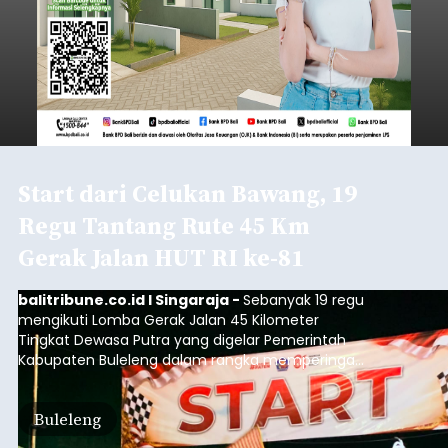
Start dari Celukan Bawang, 19
Regu Tantang Rute 45 Km
Gerak Jalan HUT RI ke-81
balitribune.co.id I Singaraja -
Sebanyak 19 regu
mengikuti Lomba Gerak Jalan 45 Kilometer
Tingkat Dewasa Putra yang digelar Pemerintah
Kabupaten Buleleng dalam rangka memperingati
HUT ke-81 Kemerdekaan Republik Indonesia.
Lomba resmi dimulai dari Lapangan Sepak Bola
Buleleng
Desa Celukan Bawang, Sabtu (8/8/2026) malam.