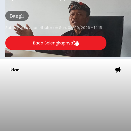
dana hibah yang bersumber dari pokok-pokok
pikiran (pokok-pokok pikiran/pokir) dewan hasil
Bangli
penjaringan aspirasi masyarakat saat reses tak
kunjung cair.
Submitted by
contributor
on
Sun, 08/09/2026 - 14:15
Baca Selengkapnya
Iklan