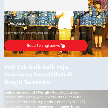
Denpasar
Submitted by
contributor
on
Sun, 08/09/2026 - 14:22
Baca Selengkapnya
PAD Tak Baik-Baik Saja,
Pencairan Dana Hibah di
Bangli Tersendat
balitribune.co.id | Bangli -
Rapat gabungan
antara DPRD Bangli dan jajaran eksekutif yang
digelar secara tertutup pada Jumat (7/8/2026)
berjalan memanas. Pasalnya, sebagian besar