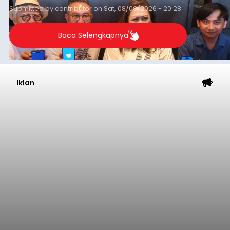
sekolah, salah satunya adalah alumni SMA 1
Submitted by
contributor
on
Sat, 08/08/2026 - 20:28
Denpasar.
Baca Selengkapnya
Iklan