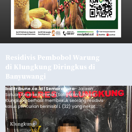
Residivis Pembobol Warung
di Klungkung Diringkus di
Banyuwangi
balitribune.co.id | Semarapura
- Jajaran
Satuan Reserse Kriminal (Satreskrim) Polres
Klungkung berhasil membekuk seorang residivis
kasus pencurian berinisial L (32) yang nekat
membobol warung milik warga di Jalan Galang
Sanja, Dusun Kanginan, Desa Paksebali,
Klungkung
Kecamatan Dawan, Kabupaten Klungkung.
Terduga pelaku asal Jember, Jawa Timur,