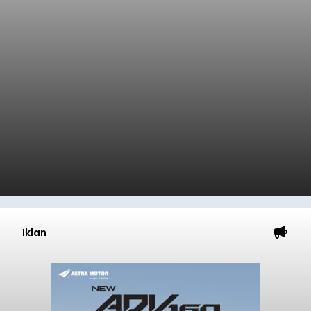
Iklan