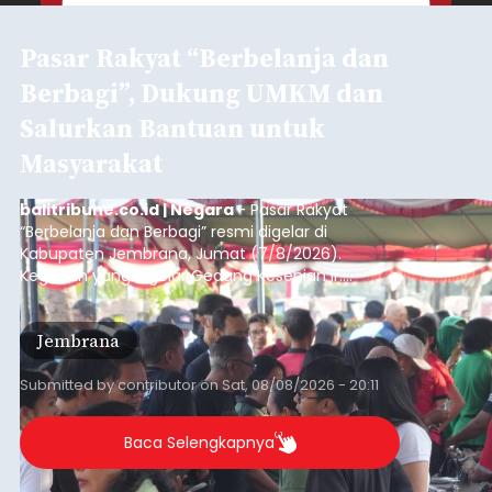
Pasar Rakyat “Berbelanja dan
Berbagi”, Dukung UMKM dan
Salurkan Bantuan untuk
Masyarakat
balitribune.co.id | Negara
- Pasar Rakyat
“Berbelanja dan Berbagi” resmi digelar di
Kabupaten Jembrana, Jumat (7/8/2026).
Kegiatan yang digelar Gedung Kesenian Ir.
Soekarno ini memadukan pemberdayaan
ekonomi masyarakat dengan aksi sosial tersebut
Jembrana
mendapat antusiasme tinggi dan mencatat nilai
transaksi mencapai Rp672.733.200.
Submitted by
contributor
on
Sat, 08/08/2026 - 20:11
Baca Selengkapnya