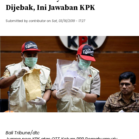
Dijebak, Ini Jawaban KPK
Submitted by
contributor
on
Sat, 03/16/2019 - 17:27
Bali Tribune/dtc
Jumpa pers KPK atas OTT Ketum PPP Romahurmuziy