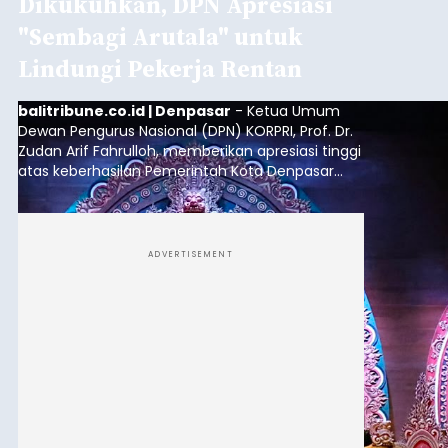
Dikukuhkan, DPN Apresiasi
"Sembagi Arutala" untuk
Lindungi Pekerja Rentan
balitribune.co.id | Denpasar
- Ketua Umum
Dewan Pengurus Nasional (DPN) KORPRI, Prof. Dr.
Zudan Arif Fahrulloh, memberikan apresiasi tinggi
atas keberhasilan Pemerintah Kota Denpasar
dan KORPRI Kota Denpasar dalam
mengimplementasikan program gotong royong
kepedulian sosial bertajuk "Sembagi Arutala".
ADVERTISEMENT