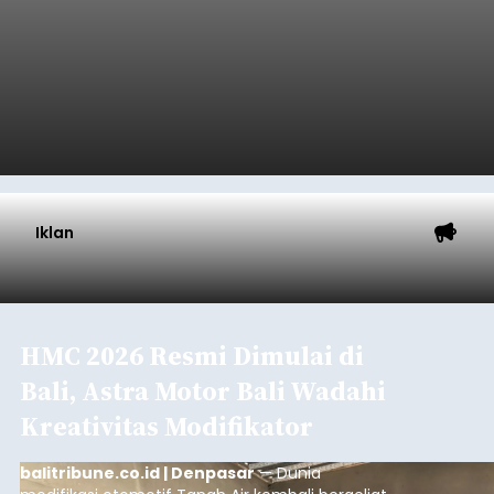
Iklan
HMC 2026 Resmi Dimulai di
Bali, Astra Motor Bali Wadahi
Kreativitas Modifikator
balitribune.co.id | Denpasar
— Dunia