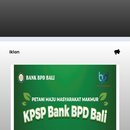
Iklan