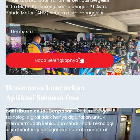
modifikasi otomotif Tanah Air kembali bergeliat.
Astra Motor Bali bekerja sama dengan PT Astra
Honda Motor (AHM) secara resmi menggelar
putaran pembuka (
opening round
) ajang kontes
modifikasi sepeda motor terbesar di Indonesia,
Denpasar
Honda Modif Contest (HMC) 2026, di Denpasar,
Bali.
Submitted by
contributor
on
Sun, 08/09/2026 - 13:00
Baca Selengkapnya
Ikasmansa Luncurkan
Aplikasi Smansa One
balitribune.co.id | Denpasar
- Perkembangan
teknologi digital tidak hanya digunakan untuk
mempermudah kehidupan sehari-hari. Teknologi
digital saat ini juga digunakan untuk mencatat
dan mengelola data base alumni dari suatu