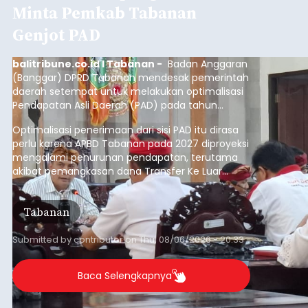
Minta Pemkab Tabanan
Genjot PAD
balitribune.co.id I Tabanan -
Badan Anggaran
(Banggar) DPRD Tabanan mendesak pemerintah
daerah setempat untuk melakukan optimalisasi
Pendapatan Asli Daerah (PAD) pada tahun
anggaran 2027.
Optimalisasi penerimaan dari sisi PAD itu dirasa
perlu karena APBD Tabanan pada 2027 diproyeksi
mengalami penurunan pendapatan, terutama
akibat pemangkasan dana Transfer Ke Luar
Daerah (TKD) dari pemerintah pusat.
Tabanan
Submitted by
contributor
on
Thu, 08/06/2026 - 20:33
Baca Selengkapnya