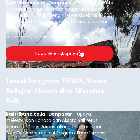
balitribune.co.id I Denpasar -
Pemerintah Kota
Denpasar mengalokasikan anggaran sebesar
Rp1,152 triliun untuk mengintervensi sekitar 18.000
warga kelompok rentan yang berada di ambang
garis kemiskinan. Langkah strategis ini diambil
guna menjaga masyarakat yang berada pada
Submitted by
contributor
on
Thu, 08/06/2026 - 21:31
kelompok desil 5 dan 6 tersebut agar tidak
merosot ke kategori miskin.
Baca Selengkapnya
Lewat Program TPBIS, Siswa
Belajar Aksara dan Masatua
Bali
balitribune.co.id I Denpasar
– Upaya
melestarikan Bahasa dan Aksara Bali terus
diperkuat Dinas Perpustakaan dan Kearsipan
Kota Denpasar melalui Program Transformasi
Perpustakaan Berbasis Inklusi Sosial (TPBIS).