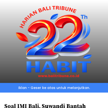
Skip
to
main
content
Iklan - Geser ke atas untuk melanjutkan.
Soal IMI Bali, Suwandi Bantah