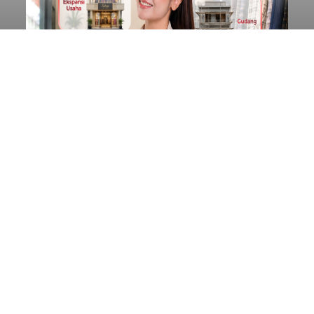
Diduga Ilegal, Satpol PP
Hentikan Aktivitas