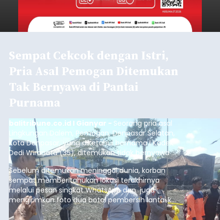
Sempat Cekcok dengan Istri,
Pria Asal Pemogan Ditemukan
Tak Bernyawa di Pantai
Purnama
balitribune.co.id I Gianyar -
Seorang pria asal
Lingkungan Dalem, Pemogan, Denpasar Selatan,
Kota Denpasar, yang diketahui bernama I Kadek
Dedi Wiranata (35), ditemukan tidak bernyawa di
pesisir Pantai Purnama, Sukawati.
Sebelum ditemukan meninggal dunia, korban
sempat memberitahukan lokasi terakhirnya
melalui pesan singkat WhatsApp dan juga
mengirimkan foto dua botol pembersih lantai ke
istrinya.