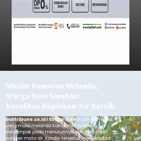
Musim Kemarau Melanda,
Warga Desa Sinabun
Kesulitan Dapatkan Air Bersih
balitribune.co.id I Singaraja -
Musim kemarau
yang mulai melanda Kabupaten Buleleng
berdampak pada menurunnya debit sejumlah
sumber mata air. Kondisi tersebut menyebabkan