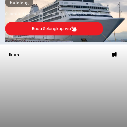
Buleleng
dibandingkan periode yang sama tahun lalu
yang tercatat sebesar 1,32 juta GT.
Submitted by
contributor
on
Thu, 08/06/2026 - 20:41
Baca Selengkapnya
Iklan