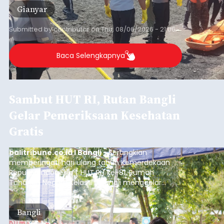
Gianyar
Submitted by
contributor
on
Thu, 08/06/2026 - 21:06
Baca Selengkapnya
Sambut HUT RI, Rutan Bangli
Gelar Pemeriksaan Kesehatan
Gratis
balitribune.co.id I Bangli -
Serangkian
memperingati hari ulang tahun Kemerdekaan
Republik Indonesia ( HUT RI) ke-81, Rumah
Tahanan Negara Kelas II B Bangli menggelar
kegiatan pemeriksaan kesehatan gratis, Rabu
(6/8/2026).
Bangli