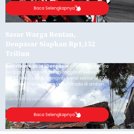
Baca Selengkapnya
Sasar Warga Rentan,
Denpasar Siapkan Rp1,152
Triliun
balitribune.co.id I Denpasar -
Pemerintah Kota
Denpasar mengalokasikan anggaran sebesar
Rp1,152 triliun untuk mengintervensi sekitar 18.000
warga kelompok rentan yang berada di ambang
garis kemiskinan. Langkah strategis ini diambil
guna menjaga masyarakat yang berada pada
Submitted by
contributor
on
Thu, 08/06/2026 - 21:31
kelompok desil 5 dan 6 tersebut agar tidak
merosot ke kategori miskin.
Baca Selengkapnya