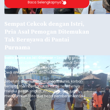
Baca Selengkapnya
Sempat Cekcok dengan Istri,
Pria Asal Pemogan Ditemukan
Tak Bernyawa di Pantai
Purnama
balitribune.co.id I Gianyar -
Seorang pria asal
Lingkungan Dalem, Pemogan, Denpasar Selatan,
Kota Denpasar, yang diketahui bernama I Kadek
Dedi Wiranata (35), ditemukan tidak bernyawa di
pesisir Pantai Purnama, Sukawati.
Sebelum ditemukan meninggal dunia, korban
sempat memberitahukan lokasi terakhirnya
melalui pesan singkat WhatsApp dan juga
mengirimkan foto dua botol pembersih lantai ke
istrinya.