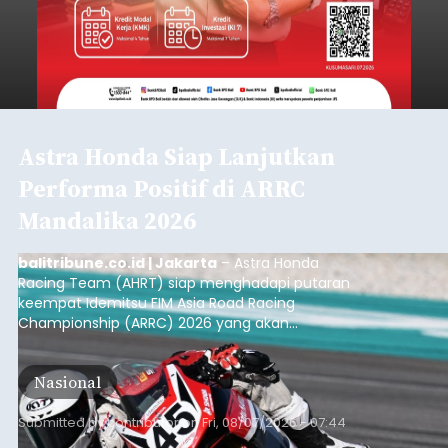
Astra Honda Siap Lanjutkan
Performa Positif di ARRC
Mandalika 2026
balitribune.co.id | Jakarta
– Astra Honda
Racing Team (AHRT) siap menghadapi putaran
keempat Idemitsu FIM Asia Road Racing
Championship (ARRC) 2026 yang akan
berlangsung di Pertamina Mandalika
International Circuit, Lombok, Nusa Tenggara
Nasional
Barat, pada 7–9 Agustus 2026.
Submitted by
contributor
on
Fri, 08/07/2026 - 07:44