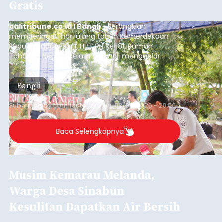
Gratis
balitribune.co.id I Bangli -
Serangkian
memperingati hari ulang tahun Kemerdekaan
Republik Indonesia ( HUT RI) ke-81, Rumah
Tahanan Negara Kelas II B Bangli menggelar
kegiatan pemeriksaan kesehatan gratis, Rabu
(6/8/2026).
Bangli
Submitted by
contributor
on
Thu, 08/06/2026 - 20:56
Baca Selengkapnya
Musim Kemarau Melanda,
Warga Desa Sinabun
Kesulitan Dapatkan Air Bersih