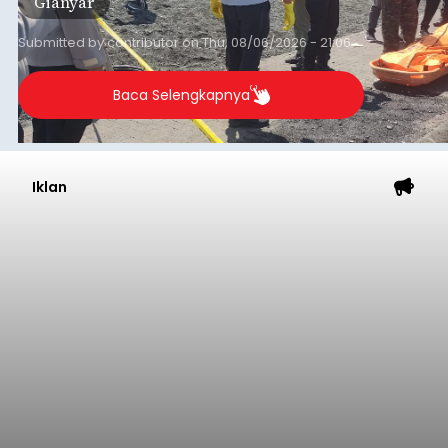
Gianyar
Submitted by
contributor
on
Thu, 08/06/2026 - 21:06
Baca Selengkapnya
Iklan