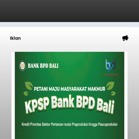
Iklan