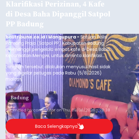
Kunjungan Kapal Pesiar di
Pelabuhan Celukan Bawang
Tumbuh 25 Persen
balitribune.coo.id I Singaraja -
PT Pelabuhan
Indonesia (Persero) atau Pelindo Cabang
Celukan Bawang mencatat kinerja operasional
yang positif hingga Juli 2026. Peningkatan terlihat
dari arus kapal yang mencapai 1,48 juta Gross
Tonnage (GT), atau tumbuh 12,4 persen
Buleleng
dibandingkan periode yang sama tahun lalu