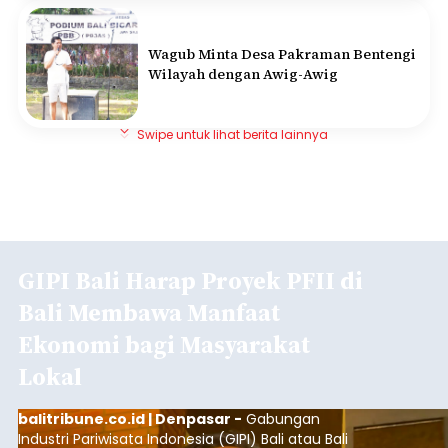
Wagub Minta Desa Pakraman Bentengi
Wilayah dengan Awig-Awig
Swipe untuk lihat berita lainnya
GIPI Bali Harap Proyek PFII di
Bali Membawa Manfaat
Ekonomi bagi Masyarakat
Lokal
balitribune.co.id | Denpasar -
Gabungan
Industri Pariwisata Indonesia (GIPI) Bali atau Bali