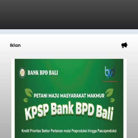
Badung
Submitted by
contributor
on
Thu, 08/06/2026 - 20:38
Baca Selengkapnya
Iklan