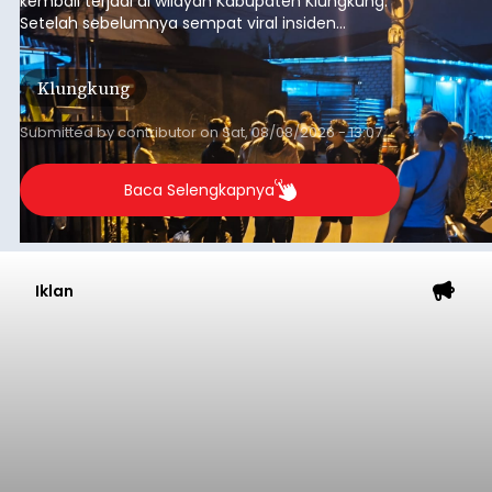
kembali terjadi di wilayah Kabupaten Klungkung.
Setelah sebelumnya sempat viral insiden
keributan di barat Pasar Galiran, peristiwa serupa
kini menimpa seorang pemuda asal Kabupaten
Klungkung
Sumba Barat Daya (SBD), Nusa Tenggara Timur
(NTT).
Submitted by
contributor
on
Sat, 08/08/2026 - 13:07
Baca Selengkapnya
Iklan