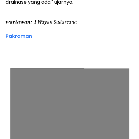
drainase yang ada," ujarnya.
wartawan
I Wayan Sudarsana
Pakraman