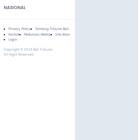
NASIONAL
Privacy Policy
Tentang Tribune Bali
Footer
Kontak
Pedoman Media
Info Iklan
Login
Copyright © 2024 Bali Tribune,
All Right Reserved.