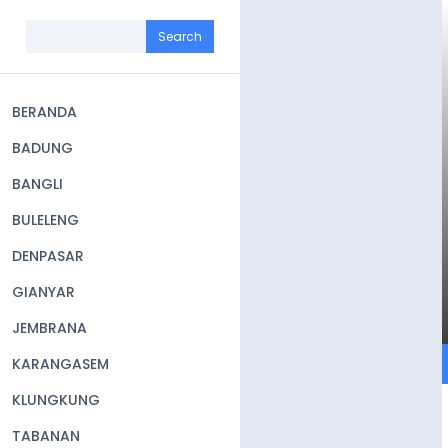
Skip
to
Search
main
content
BERANDA
Main
BADUNG
navigation
BANGLI
BULELENG
DENPASAR
GIANYAR
JEMBRANA
KARANGASEM
KLUNGKUNG
TABANAN