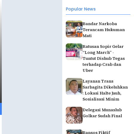
Popular News
Bandar Narkoba
Terancam Hukuman
Mati
Ratusan Sopir Gelar
“Long March” -
Tuntut Dishub Tegas
terhadap Crab dan
Uber
Layanan Trans
Sarbagita Dikeluhkan
: Lokasi Halte Jauh,
Sosialisasi Minim
Delegasi Munaslub
Golkar Sudah Final
Bansos Fiktif