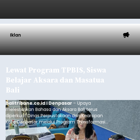
Iklan
Lewat Program TPBIS, Siswa
Belajar Aksara dan Masatua
Bali
balitribune.co.id I Denpasar
– Upaya
melestarikan Bahasa dan Aksara Bali terus
diperkuat Dinas Perpustakaan dan Kearsipan
Kota Denpasar melalui Program Transformasi
Perpustakaan Berbasis Inklusi Sosial (TPBIS).
Tahun ini, sebanyak 63 siswa kelas IV dan V SD