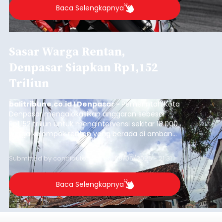
Baca Selengkapnya
Sasar Warga Rentan,
Denpasar Siapkan Rp1,152
Triliun
balitribune.co.id I Denpasar -
Pemerintah Kota
Denpasar mengalokasikan anggaran sebesar
Rp1,152 triliun untuk mengintervensi sekitar 18.000
warga kelompok rentan yang berada di ambang
garis kemiskinan. Langkah strategis ini diambil
guna menjaga masyarakat yang berada pada
Submitted by
contributor
on
Thu, 08/06/2026 - 21:31
kelompok desil 5 dan 6 tersebut agar tidak
merosot ke kategori miskin.
Baca Selengkapnya