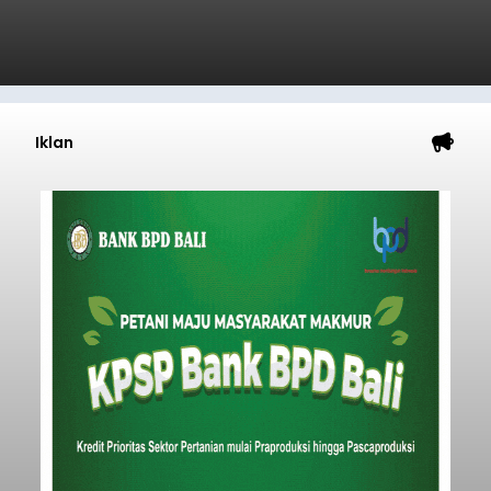
Iklan