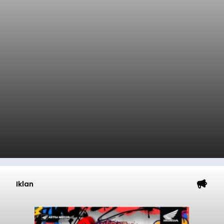
Iklan