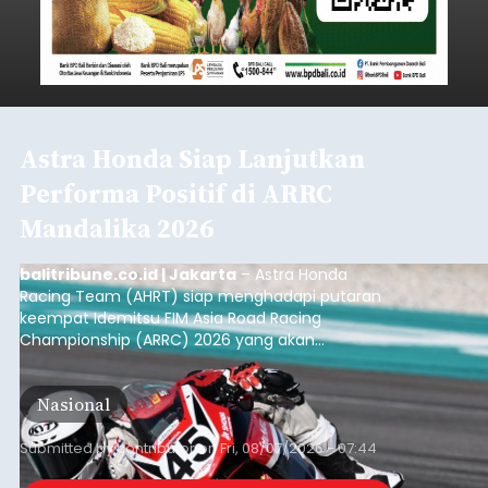
Astra Honda Siap Lanjutkan
Performa Positif di ARRC
Mandalika 2026
balitribune.co.id | Jakarta
– Astra Honda
Racing Team (AHRT) siap menghadapi putaran
keempat Idemitsu FIM Asia Road Racing
Championship (ARRC) 2026 yang akan
berlangsung di Pertamina Mandalika
International Circuit, Lombok, Nusa Tenggara
Nasional
Barat, pada 7–9 Agustus 2026.
Submitted by
contributor
on
Fri, 08/07/2026 - 07:44