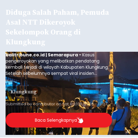
Diduga Salah Paham, Pemuda
Asal NTT Dikeroyok
Sekelompok Orang di
Klungkung
balitribune.co.id | Semarapura -
Kasus
pengeroyokan yang melibatkan pendatang
kembali terjadi di wilayah Kabupaten Klungkung.
Setelah sebelumnya sempat viral insiden
keributan di barat Pasar Galiran, peristiwa serupa
kini menimpa seorang pemuda asal Kabupaten
Klungkung
Sumba Barat Daya (SBD), Nusa Tenggara Timur
(NTT).
Submitted by
contributor
on
Sat, 08/08/2026 - 13:07
Baca Selengkapnya