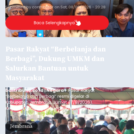
sekolah, salah satunya adalah alumni SMA 1
Submitted by
contributor
on
Sat, 08/08/2026 - 20:28
Denpasar.
Baca Selengkapnya
Pasar Rakyat “Berbelanja dan
Berbagi”, Dukung UMKM dan
Salurkan Bantuan untuk
Masyarakat
balitribune.co.id | Negara
- Pasar Rakyat
“Berbelanja dan Berbagi” resmi digelar di
Kabupaten Jembrana, Jumat (7/8/2026).
Kegiatan yang digelar Gedung Kesenian Ir.
Soekarno ini memadukan pemberdayaan
ekonomi masyarakat dengan aksi sosial tersebut
Jembrana
mendapat antusiasme tinggi dan mencatat nilai
transaksi mencapai Rp672.733.200.