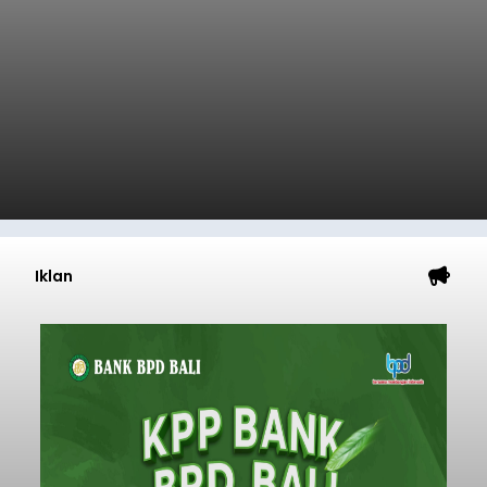
Iklan