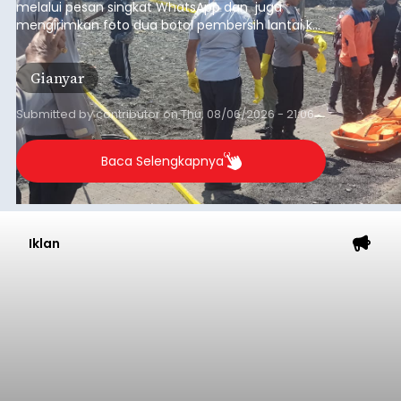
melalui pesan singkat WhatsApp dan juga
mengirimkan foto dua botol pembersih lantai ke
istrinya.
Gianyar
Submitted by
contributor
on
Thu, 08/06/2026 - 21:06
Baca Selengkapnya
Iklan