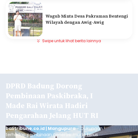
Wagub Minta Desa Pakraman Bentengi
Wilayah dengan Awig-Awig
Swipe untuk lihat berita lainnya
DPRD Badung Dorong
Pembinaan Paskibraka, I
Made Rai Wirata Hadiri
Pengarahan Jelang HUT RI
balitribune.co.id | Mangupura
– Dukungan
terhadap pembinaan generasi muda terus