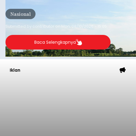
mineral, hingga gula tambahan. Namun, satu hal
yang belum banyak dicermati adalah dari mana
Nasional
sumber susu yang digunakan.
Submitted by
contributor
on
Mon, 08/10/2026 - 15:05
Baca Selengkapnya
Iklan