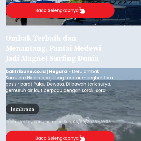
KMP Nusa Jaya Abadi Tak
Beroperasi, Kendaraan
Tujuan Nusa Penida Antre
Hingga 2 Hari
balitribune.co.id I Amlapura -
Tidak
beroperasinya kapal KMP. Nusa Jaya Abadi atau