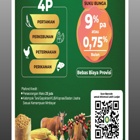
Iklan