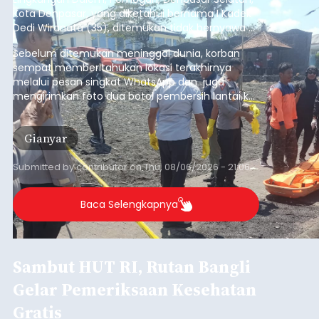
Bangli
Submitted by
contributor
on
Thu, 08/06/2026 - 20:56
Baca Selengkapnya
Iklan