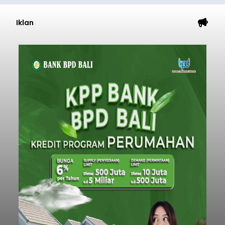
Iklan
Sempat Cekcok dengan Istri,
Pria Asal Pemogan Ditemukan
Tak Bernyawa di Pantai
Purnama
balitribune.co.id I Gianyar -
Seorang pria asal
Lingkungan Dalem, Pemogan, Denpasar Selatan,
Kota Denpasar, yang diketahui bernama I Kadek
Dedi Wiranata (35), ditemukan tidak bernyawa di
pesisir Pantai Purnama, Sukawati.
Sebelum ditemukan meninggal dunia, korban
sempat memberitahukan lokasi terakhirnya
melalui pesan singkat WhatsApp dan juga
mengirimkan foto dua botol pembersih lantai ke