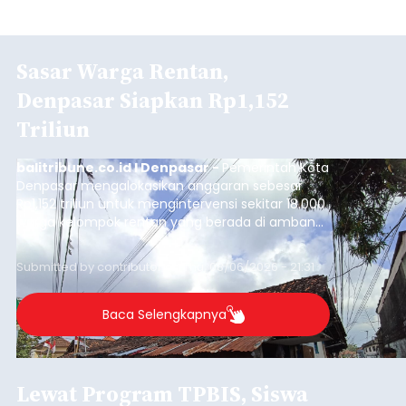
Sasar Warga Rentan,
Denpasar Siapkan Rp1,152
Triliun
balitribune.co.id I Denpasar -
Pemerintah Kota
Denpasar mengalokasikan anggaran sebesar
Rp1,152 triliun untuk mengintervensi sekitar 18.000
warga kelompok rentan yang berada di ambang
garis kemiskinan. Langkah strategis ini diambil
guna menjaga masyarakat yang berada pada
Submitted by
contributor
on
Thu, 08/06/2026 - 21:31
kelompok desil 5 dan 6 tersebut agar tidak
merosot ke kategori miskin.
Baca Selengkapnya
Lewat Program TPBIS, Siswa