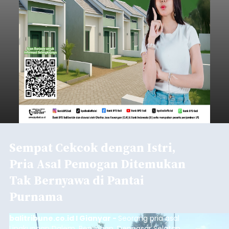
istrinya.
Gianyar
Submitted by
contributor
on
Thu, 08/06/2026 - 21:06
Baca Selengkapnya
Sambut HUT RI, Rutan Bangli
Gelar Pemeriksaan Kesehatan
Gratis
balitribune.co.id I Bangli -
Serangkian
memperingati hari ulang tahun Kemerdekaan
Republik Indonesia ( HUT RI) ke-81, Rumah
Tahanan Negara Kelas II B Bangli menggelar
kegiatan pemeriksaan kesehatan gratis, Rabu
(6/8/2026).