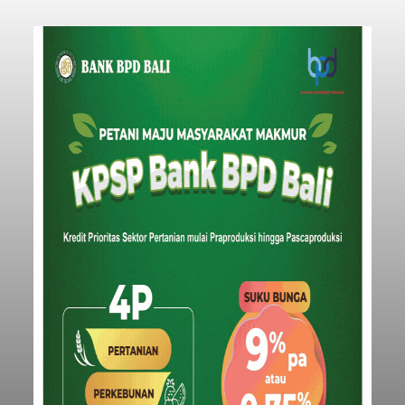
balitribune.coo.id I Singaraja -
PT Pelabuhan
Indonesia (Persero) atau Pelindo Cabang
Celukan Bawang mencatat kinerja operasional
yang positif hingga Juli 2026. Peningkatan terlihat
dari arus kapal yang mencapai 1,48 juta Gross
Tonnage (GT), atau tumbuh 12,4 persen
Buleleng
dibandingkan periode yang sama tahun lalu
yang tercatat sebesar 1,32 juta GT.
Submitted by
contributor
on
Thu, 08/06/2026 - 20:41
Baca Selengkapnya
Iklan