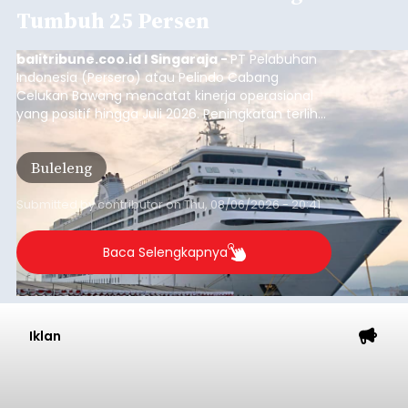
Baca Selengkapnya
Dana Pusat Dipangkas, DPRD
Minta Pemkab Tabanan
Genjot PAD
balitribune.co.id I Tabanan -
Badan Anggaran
(Banggar) DPRD Tabanan mendesak pemerintah
daerah setempat untuk melakukan optimalisasi
Pendapatan Asli Daerah (PAD) pada tahun
anggaran 2027.
Optimalisasi penerimaan dari sisi PAD itu dirasa
perlu karena APBD Tabanan pada 2027 diproyeksi
mengalami penurunan pendapatan, terutama
akibat pemangkasan dana Transfer Ke Luar
Daerah (TKD) dari pemerintah pusat.
Tabanan