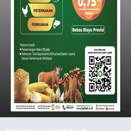
Iklan